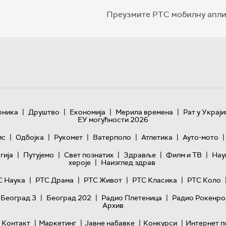
Преузмите РТС мобилну апли
|
|
|
|
оника
Друштво
Економија
Мерила времена
Рат у Украји
ЕУ могућности 2026
|
|
|
|
|
|
ис
Одбојка
Рукомет
Ватерполо
Атлетика
Ауто-мото
|
|
|
|
|
гијa
Путујемо
Свет познатих
Здравље
Филм и ТВ
Нау
|
хероје
Наизглед здрав
|
|
|
|
С Наука
РТС Драма
РТС Живот
РТС Класика
РТС Коло
|
|
|
 Београд 3
Београд 202
Радио Плетеница
Радио Рокенро
Архив
|
|
|
|
Контакт
Маркетинг
Јавне набавке
Конкурси
Интернет п