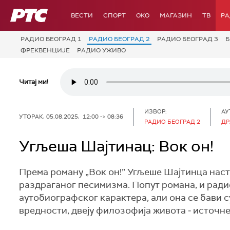
РТС
ВЕСТИ
СПОРТ
OKO
МАГАЗИН
ТВ
Р
РАДИО БЕОГРАД 1
РАДИО БЕОГРАД 2
РАДИО БЕОГРАД 3
Б
ФРЕКВЕНЦИЈЕ
РАДИО УЖИВО
Читај ми!
ИЗВОР:
АУ
УТОРАК, 05.08.2025, 12:00 -> 08:36
РАДИО БЕОГРАД 2
ДР
Угљеша Шајтинац: Вок он!
Према роману „Вок он!” Угљеше Шајтинца наст
раздраганог песимизма. Попут романа, и рад
аутобиографског карактера, али она се бави 
вредности, двеју филозофија живота ‒ источне