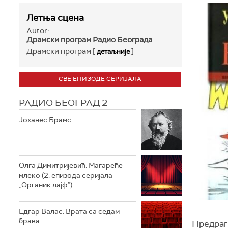
Летња сцена
Autor:
Драмски програм Радио Београда
Драмски програм [
]
детаљније
СВЕ ЕПИЗОДЕ СЕРИЈАЛА
РАДИО БЕОГРАД 2
Јоханес Брамс
Олга Димитријевић: Магареће
млеко (2. епизода серијала
„Органик лајф”)
Едгар Валас: Врата са седам
брава
Предраг