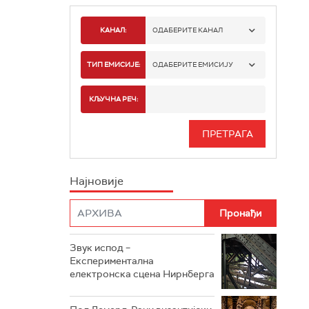
КАНАЛ:
ОДАБЕРИТЕ КАНАЛ
РАДИО БЕОГРАД 1
ТИП ЕМИСИЈЕ:
ОДАБЕРИТЕ ЕМИСИЈУ
РАДИО БЕОГРАД 2
СПОРТ
КЉУЧНА РЕЧ:
РАДИО БЕОГРАД 3
СЕРИЈА
БЕОГРАД 202
ИНФО
Најновије
РАДИО ПЛЕТЕНИЦА
ФИЛМ
РАДИО РОКЕНРОЛЕР
РАДИО ЏУБОКС
Звук испод –
Експериментална
РАДИО ВРТЕШКА
електронска сцена Нирнберга
РАДИО ЏЕЗЕР