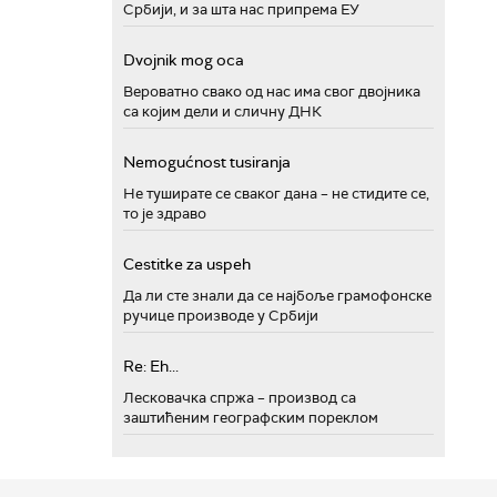
Србији, и за шта нас припрема ЕУ
Dvojnik mog oca
Вероватно свако од нас има свог двојника
са којим дели и сличну ДНК
Nemogućnost tusiranja
Не туширате се сваког дана – не стидите се,
то је здраво
Cestitke za uspeh
Да ли сте знали да се најбоље грамофонске
ручице производе у Србији
Re: Eh...
Лесковачка спржа – производ са
заштићеним географским пореклом