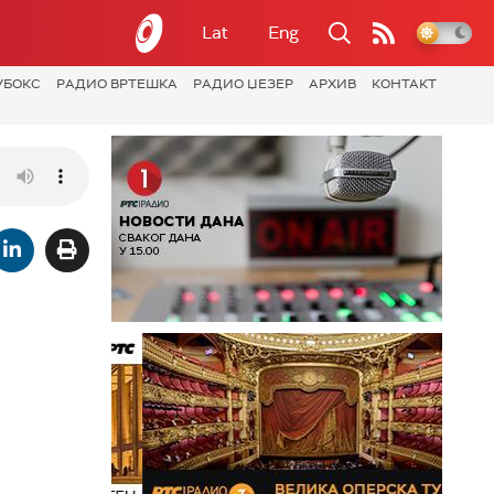
Lat
Eng
УБОКС
РАДИО ВРТЕШКА
РАДИО ЏЕЗЕР
АРХИВ
КОНТАКТ