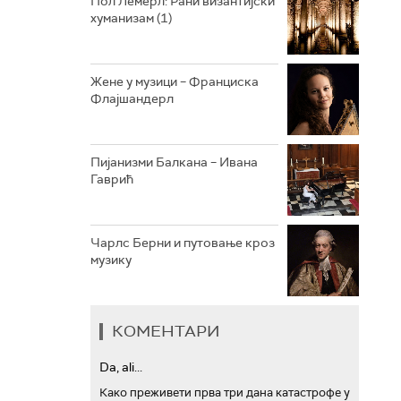
Пол Лемерл: Рани византијски
хуманизам (1)
АРХИВ
Жене у музици – Франциска
Флајшандерл
Пијанизми Балкана – Ивана
Гаврић
Чарлс Берни и путовање кроз
музику
КОМЕНТАРИ
Da, ali...
Како преживети прва три дана катастрофе у