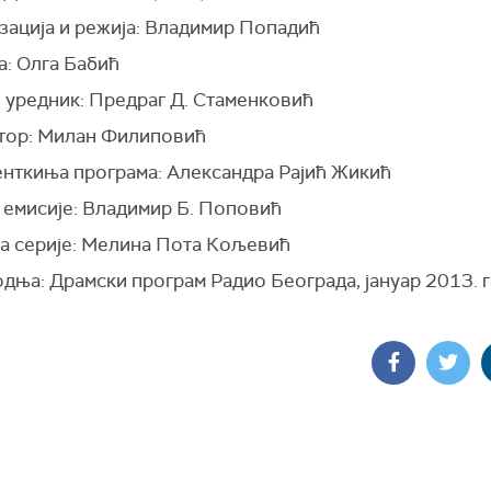
зација и режија: Владимир Попадић
а: Олга Бабић
 уредник: Предраг Д. Стаменковић
стор: Милан Филиповић
нткиња програма: Александра Рајић Жикић
 емисије: Владимир Б. Поповић
а серије: Мелина Пота Кољевић
дња: Драмски програм Радио Београда, јануар 2013. 