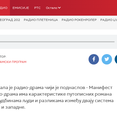
АДИО
ЕМИСИЈЕ
РТС
Остало
ЕОГРАД 202
РАДИО ПЛЕТЕНИЦА
РАДИО РОКЕНРОЛЕР
РАДИО Џ
ТОР:
АМСКИ ПРОГРАМ
ала је радио-драма чији је поднаслов ‒ Манифест
ио-драма има карактеристике путописних романа
судбинама људи и разликама између двају система
 и западне.