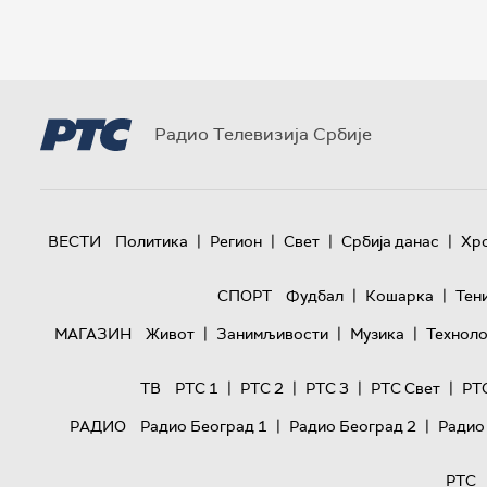
Радио Телевизија Србије
|
|
|
|
ВЕСТИ
Политика
Регион
Свет
Србија данас
Хр
|
|
СПОРТ
Фудбал
Кошарка
Тен
|
|
|
МАГАЗИН
Живот
Занимљивости
Музика
Техноло
|
|
|
|
ТВ
РТС 1
РТС 2
РТС 3
РТС Свет
РТ
|
|
РАДИО
Радио Београд 1
Радио Београд 2
Радио
РТС