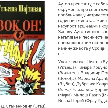
Аутор преиспитује себе и
окружење, пре свега људ
приближавају четрдесет
годинама живота а живе 
насупрот вршњацима кој
Западу. Аутор истиче сво
негативан и песимистича
према животним околно
начину живота у Србији, 
ње.
Улоге тумаче: Никола Ву
(Угљеша), Тамара Крцун
(Водитељ), Владимир По
(Волођа), Мариана Аран
(Љубов), Дубравка Ковја
(Алма), Елизабета Ђорев
(Мајка), Милош Лазић (Ми
Весна Перић (Фрау Рудо
 Д. Стаменковић (Отац)