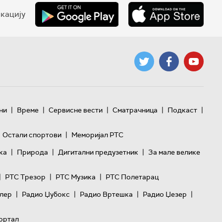
кацију
|
|
|
|
|
ни
Време
Сервисне вести
Сматрачница
Подкаст
|
Остали спортови
Меморијал РТС
|
|
|
ка
Природа
Дигитални предузетник
За мале велике
|
|
|
РТС Трезор
РТС Музика
РТС Полетарац
|
|
|
|
лер
Радио Џубокс
Радио Вртешка
Радио Џезер
ортал