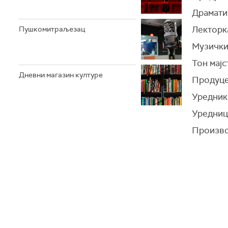
Драмати
Лекторк
Пушкомитраљезац
Музички
Тон мај
Дневни магазин културе
Продуце
Уредник
Уредниц
Произво