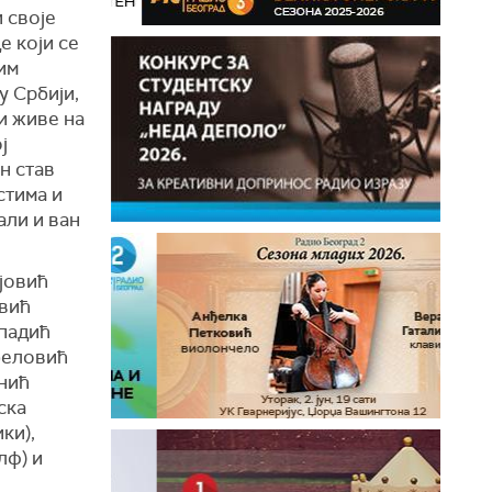
 своје
е који се
им
у Србији,
и живе на
ј
н став
стима и
али и ван
јовић
овић
падић
ђеловић
нић
ска
ки),
лф) и