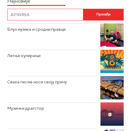
Најновије
РАДИО ПЛЕТЕНИЦА
ФИЛМ
РАДИО РОКЕНРОЛЕР
РАДИО ЏУБОКС
Блуз музика и сродни правци
РАДИО ВРТЕШКА
РАДИО ЏЕЗЕР
Летње кулирање
АРХИВ
Свака песма носи своју причу
Музички драгстор