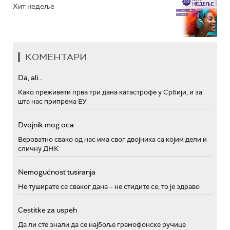
Хит недеље
КОМЕНТАРИ
Da, ali...
Како преживети прва три дана катастрофе у Србији, и за
шта нас припрема ЕУ
Dvojnik mog oca
Вероватно свако од нас има свог двојника са којим дели и
сличну ДНК
Nemogućnost tusiranja
Не туширате се сваког дана – не стидите се, то је здраво
Cestitke za uspeh
Да ли сте знали да се најбоље грамофонске ручице