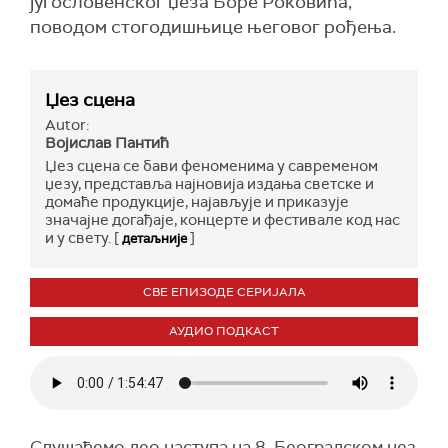
југословенског џеза Боре Роковића,
поводом стогодишњице његовог рођења.
Џез сцена
Autor:
Војислав Пантић
Џез сцена се бави феноменима у савременом
џезу, представља најновија издања светске и
домаће продукције, најављује и приказује
значајне догађаје, концерте и фестивале код нас
и у свету. [
]
детаљније
СВЕ ЕПИЗОДЕ СЕРИЈАЛА
АУДИО ПОДКАСТ
Слушаћемо део наступа на 8. Београдском џез