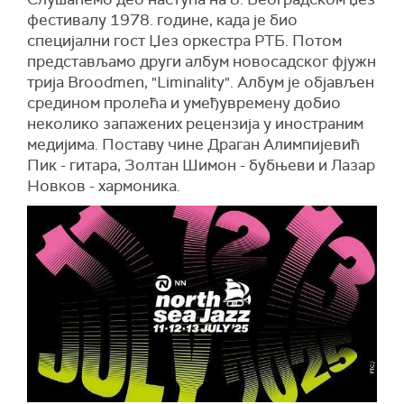
фестивалу 1978. године, када је био
специјални гост Џез оркестра РТБ. Потом
представљамо други албум новосадског фјужн
трија Broodmen, "Liminality". Албум је објављен
средином пролећа и умеђувремену добио
неколико запажених рецензија у иностраним
медијима. Поставу чине Драган Алимпијевић
Пик - гитара, Золтан Шимон - бубњеви и Лазар
Новков - хармоника.