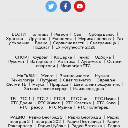
|
|
|
|
ВЕСТИ
Политика
Регион
Свет
Србија данас
|
|
|
|
Хроника
Друштво
Економија
Мерила времена
Рат
|
|
|
|
у Украјини
Време
Сервисне вести
Сматрачница
|
Подкаст
ЕУ могућности 2026
|
|
|
|
СПОРТ
Фудбал
Кошарка
Тенис
Одбојка
|
|
|
|
Рукомет
Ватерполо
Атлетика
Ауто-мото
Остали
|
спортови
Меморијал РТС
|
|
|
МАГАЗИН
Живот
Занимљивости
Музика
|
|
|
|
Технологијa
Путујемо
Свет познатих
Здравље
|
|
|
|
Филм и ТВ
Наука
Природа
Дигитални предузетник
|
За мале велике хероје
Наизглед здрав
|
|
|
|
|
ТВ
РТС 1
РТС 2
РТС 3
РТС Свет
РТС Наука
|
|
|
|
РТС Драма
РТС Живот
РТС Класика
РТС Коло
|
|
РТС Трезор
РТС Музика
РТС Полетарац
|
|
РАДИО
Радио Београд 1
Радио Београд 2
Радио
|
|
|
Београд 3
Београд 202
Радио Плетеница
Радио
|
|
|
Рокенролер
Радио Џубокс
Радио Вртешка
Радио