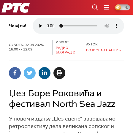
РТС
Читај ми!
ИЗВОР:
АУТОР:
СУБОТА, 02.08.2025,
РАДИО
16:00 -> 12:09
ВОЈИСЛАВ ПАНТИЋ
БЕОГРАД 2
Џез Боре Роковића и
фестивал North Sea Jazz
У новом издању „Џез сцене“ завршавамо
ретроспективу дела великана српског и