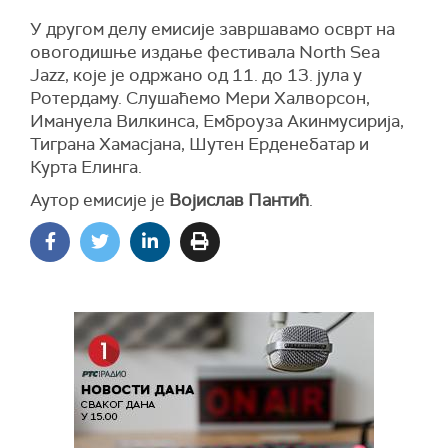
У другом делу емисије завршавамо осврт на
овогодишње издање фестивала North Sea
Jazz, које је одржано од 11. до 13. јула у
Ротердаму. Слушаћемо Мери Халворсон,
Имануела Вилкинса, Емброуза Акинмусирија,
Тиграна Хамасјана, Шутен Ерденебатар и
Курта Елинга.
Аутор емисије је
Војислав Пантић
.