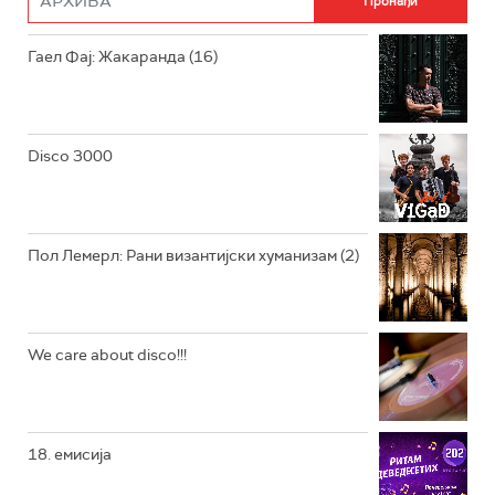
РАДИО ЏУБОКС
Гаел Фај: Жакаранда (16)
РАДИО ВРТЕШКА
РАДИО ЏЕЗЕР
Disco 3000
АРХИВ
Пол Лемерл: Рани византијски хуманизам (2)
We care about disco!!!
18. емисија