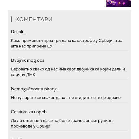
КОМЕНТАРИ
Da, ali...
Како преживети прва три дана катастрофе у Србији, и за
шта нас припрема ЕУ
Dvojnik mog oca
Вероватно свако од нас има свог двојника са којим дели и
сличну ДНК
Nemogućnost tusiranja
Не туширате се сваког дана – не стидите се, то је здраво
Cestitke za uspeh
Да ли сте знали да се најбоље грамофонске ручице
производе у Србији