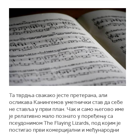
Та тврдња свакако јесте претерана, али
осликава Канингемов уметнички став да себе
не ставља у први план. Чак и само његово име
је релативно мало познато у поређењу са
псеудонимом The Flaying Lizards, под којим је
постигао први комерцијални и међународни