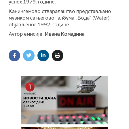
успех 1979. године.
Канингемово стваралаштво представљамо
музиком са његовог албума „Вода” (Water),
објављеног 1992. године.
Аутор емисије:
Ивана Комадина