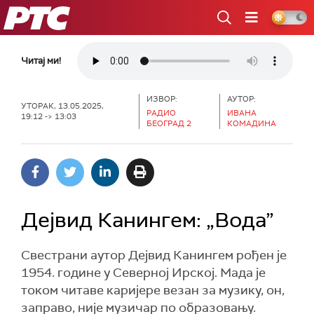
РТС
Читај ми!
ИЗВОР:
АУТОР:
УТОРАК, 13.05.2025,
РАДИО
ИВАНА
19:12 -> 13:03
БЕОГРАД 2
КОМАДИНА
Дејвид Канингем: „Вода”
Свестрани аутор Дејвид Канингем рођен је
1954. године у Северној Ирској. Мада је
током читаве каријере везан за музику, он,
заправо, није музичар по образовању.