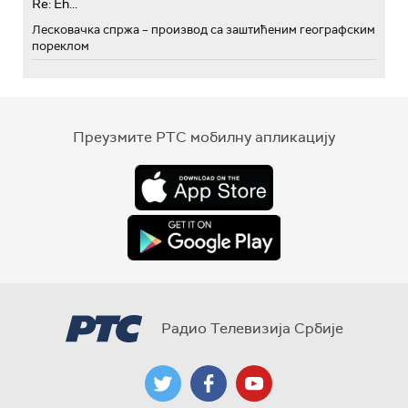
Re: Eh...
Лесковачка спржа – производ са заштићеним географским
пореклом
Преузмите РТС мобилну апликацију
Радио Телевизија Србије