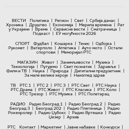
|
|
|
|
ВЕСТИ
Политика
Регион
Свет
Србија данас
|
|
|
|
Хроника
Друштво
Економија
Мерила времена
Рат
|
|
|
|
у Украјини
Време
Сервисне вести
Сматрачница
|
Подкаст
ЕУ могућности 2026
|
|
|
|
СПОРТ
Фудбал
Кошарка
Тенис
Одбојка
|
|
|
|
Рукомет
Ватерполо
Атлетика
Ауто-мото
Остали
|
спортови
Меморијал РТС
|
|
|
МАГАЗИН
Живот
Занимљивости
Музика
|
|
|
|
Технологијa
Путујемо
Свет познатих
Здравље
|
|
|
|
Филм и ТВ
Наука
Природа
Дигитални предузетник
|
За мале велике хероје
Наизглед здрав
|
|
|
|
|
ТВ
РТС 1
РТС 2
РТС 3
РТС Свет
РТС Наука
|
|
|
|
РТС Драма
РТС Живот
РТС Класика
РТС Коло
|
|
РТС Трезор
РТС Музика
РТС Полетарац
|
|
РАДИО
Радио Београд 1
Радио Београд 2
Радио
|
|
|
Београд 3
Београд 202
Радио Плетеница
Радио
|
|
|
Рокенролер
Радио Џубокс
Радио Вртешка
Радио
|
Џезер
Архив
|
|
|
|
РТС
Контакт
Маркетинг
Јавне набавке
Конкурси