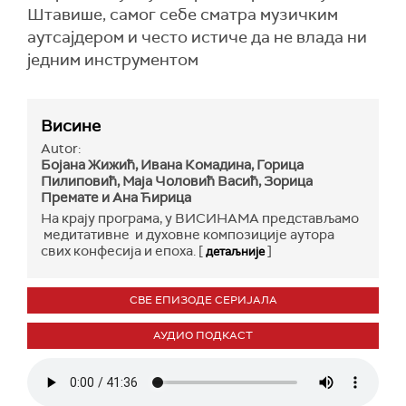
Штавише, самог себе сматра музичким
аутсајдером и често истиче да не влада ни
једним инструментом
Висине
Autor:
Бојана Жижић, Ивана Комадина, Горица
Пилиповић, Маја Чоловић Васић, Зорица
Премате и Ана Ћирица
На крају програма, у ВИСИНАМА представљамо
медитативне и духовне композиције аутора
свих конфесија и епоха. [
]
детаљније
СВЕ ЕПИЗОДЕ СЕРИЈАЛА
АУДИО ПОДКАСТ