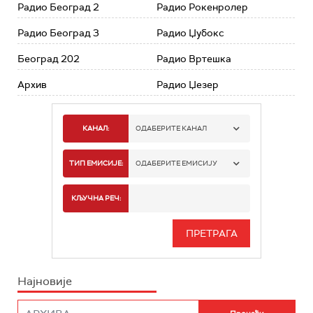
Радио Београд 2
Радио Рокенролер
Радио Београд 3
Радио Џубокс
Београд 202
Радио Вртешка
Архив
Радио Џезер
КАНАЛ:
ОДАБЕРИТЕ КАНАЛ
РАДИО БЕОГРАД 1
ТИП ЕМИСИЈЕ:
ОДАБЕРИТЕ ЕМИСИЈУ
РАДИО БЕОГРАД 2
СПОРТ
КЉУЧНА РЕЧ:
РАДИО БЕОГРАД 3
СЕРИЈА
БЕОГРАД 202
ИНФО
Најновије
РАДИО ПЛЕТЕНИЦА
ФИЛМ
РАДИО РОКЕНРОЛЕР