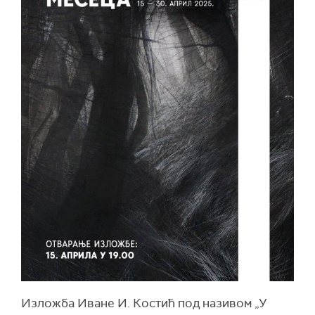
Изложба Иване И. Костић под називом „У