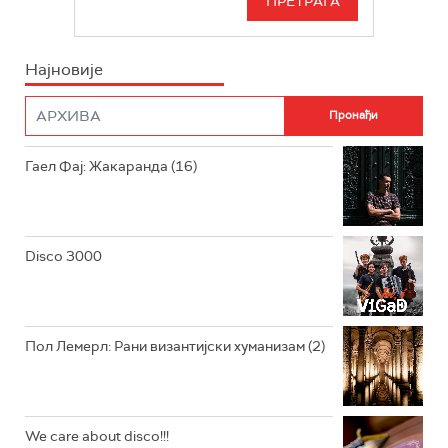
БЕОГРАД 202
ИНФО
Најновије
РАДИО ПЛЕТЕНИЦА
ФИЛМ
РАДИО РОКЕНРОЛЕР
РАДИО ЏУБОКС
Гаел Фај: Жакаранда (16)
РАДИО ВРТЕШКА
РАДИО ЏЕЗЕР
Disco 3000
АРХИВ
Пол Лемерл: Рани византијски хуманизам (2)
We care about disco!!!