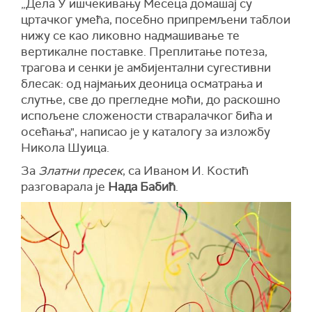
„Дела У ишчекивању Месеца домашај су
цртачког умећа, посебно припремљени таблои
нижу се као ликовно надмашивање те
вертикалне поставке. Преплитање потеза,
трагова и сенки је амбијентални сугестивни
блесак: од најмањих деоница осматрања и
слутње, све до прегледне моћи, до раскошно
испољене сложености стваралачког бића и
осећања", написао је у каталогу за изложбу
Никола Шуица.
За
Златни пресек
, са Иваном И. Костић
разговарала је
Нада Бабић
.