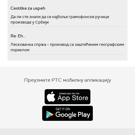
Cestitke za uspeh
Да ли сте знали да се најбоље грамофонске ручице
производе у Србији
Re: Eh...
Лесковачка спржа – производ са заштићеним географским
пореклом
Преузмите РТС мобилну апликацију