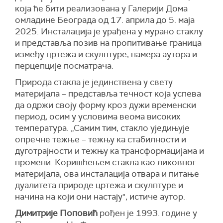
која ће бити реализована у Галерији Дома
омладине Београда од 17. априла до 5. маја
2025. Инсталација је урађена у мурано стаклу
и представља позив на пропитивање граница
између цртежа и скулптуре, намера аутора и
перцепције посматрача.
Природа стакла је јединствена у свету
материјала – представља течност која успева
да одржи своју форму кроз дужи временски
период, осим у условима веома високих
температура. „Самим тим, стакло уједињује
опречне тежње – тежњу ка стабилности и
дуготрајности и тежњу ка трансформацијама и
промени. Коришћењем стакла као ликовног
материјала, ова инсталација отвара и питање
дуалитета природе цртежа и скулптуре и
начина на који они настају", истиче аутор.
Димитрије Поповић
рођен је 1993. године у