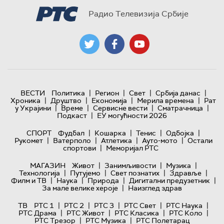
Радио Телевизија Србије
|
|
|
|
ВЕСТИ
Политика
Регион
Свет
Србија данас
|
|
|
|
Хроника
Друштво
Економија
Мерила времена
Рат
|
|
|
|
у Украјини
Време
Сервисне вести
Сматрачница
|
Подкаст
ЕУ могућности 2026
|
|
|
|
СПОРТ
Фудбал
Кошарка
Тенис
Одбојка
|
|
|
|
Рукомет
Ватерполо
Атлетика
Ауто-мото
Остали
|
спортови
Меморијал РТС
|
|
|
МАГАЗИН
Живот
Занимљивости
Музика
|
|
|
|
Технологијa
Путујемо
Свет познатих
Здравље
|
|
|
|
Филм и ТВ
Наука
Природа
Дигитални предузетник
|
За мале велике хероје
Наизглед здрав
|
|
|
|
|
ТВ
РТС 1
РТС 2
РТС 3
РТС Свет
РТС Наука
|
|
|
|
РТС Драма
РТС Живот
РТС Класика
РТС Коло
|
|
РТС Трезор
РТС Музика
РТС Полетарац