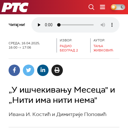
РТС
Читај ми!
ИЗВОР:
АУТОР:
СРЕДА, 16.04.2025,
РАДИО
ТАЊА
16:00 -> 17:06
БЕОГРАД 2
ЖИВКОВИЋ
„У ишчекивању Месеца" и
„Нити има нити нема"
Ивана И. Костић и Димитрије Поповић