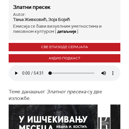
Златни пресек
Autor:
Тања Живковић, Зоја Бојић
Емисија се бави визуелним уметностима и
ликовном културом [
]
детаљније
СВЕ ЕПИЗОДЕ СЕРИЈАЛА
АУДИО ПОДКАСТ
Теме данашњег
Златног пресека
су две
изложбе.