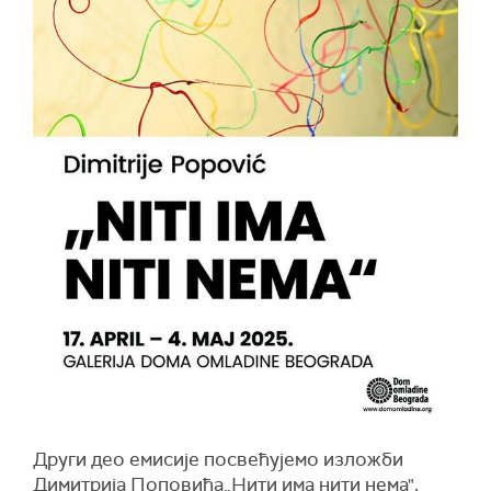
Други део емисије посвећујемо изложби
Димитрија Поповића„Нити има нити нема",