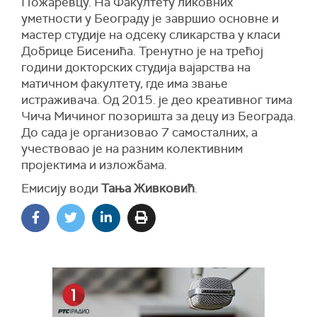
Пожаревцу. На Факултету ликовних
уметности у Београду је завршио основне и
мастер студије на одсеку сликарства у класи
Добрице Бисенића. Тренутно је на трећој
години докторских студија вајарства на
матичном факултету, где има звање
истраживача. Од 2015. је део креативног тима
Чича Мичиног позоришта за децу из Београда.
До сада је организовао 7 самосталних, а
учествовао је на разним колективним
пројектима и изложбама.
Емисију води
Тања Живковић
.