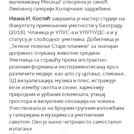
ишчекивању Месеца" отворена је синоћ
Ликовној галерији Коларчеве задужбине.
Ивана И. Костић
завршила је мастер студије на
Факултету примењених уметности у Београду
(2018). Чланица је УЛУС-а и УЛУПУДС-а и у
статусу је слободног уметника. Добитница је
„Зелене повеље Старе планине" за значајан
допринос очувању животне средине.
Уметница са страшћу према апстрактно-
реалним формама и експериментисању кроз
различите медије, као што су цртање, сликање,
3Д визуализација, музика и плес, истражује
везе између светла и сенке, хармонију
природних и урбаних елемената, утицај
простора и визуелних сензација на човека.
Учествовала је на бројним групним изложбама
у галеријама и музејима са уметничким
саветом. Ово је њено четрнаесто самостално
излагање