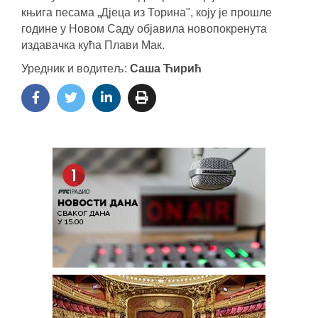
књига песама „Дјеца из Торина", коју је прошле
године у Новом Саду објавила новопокренута
издавачка кућа Плави Мак.
Уредник и водитељ:
Саша Ћирић