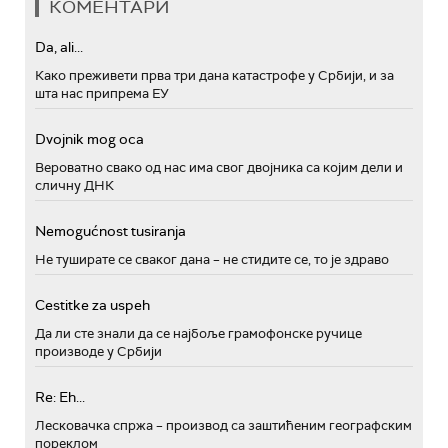
КОМЕНТАРИ
Da, ali...
Како преживети прва три дана катастрофе у Србији, и за
шта нас припрема ЕУ
Dvojnik mog oca
Вероватно свако од нас има свог двојника са којим дели и
сличну ДНК
Nemogućnost tusiranja
Не туширате се сваког дана – не стидите се, то је здраво
Cestitke za uspeh
Да ли сте знали да се најбоље грамофонске ручице
производе у Србији
Re: Eh...
Лесковачка спржа – производ са заштићеним географским
пореклом