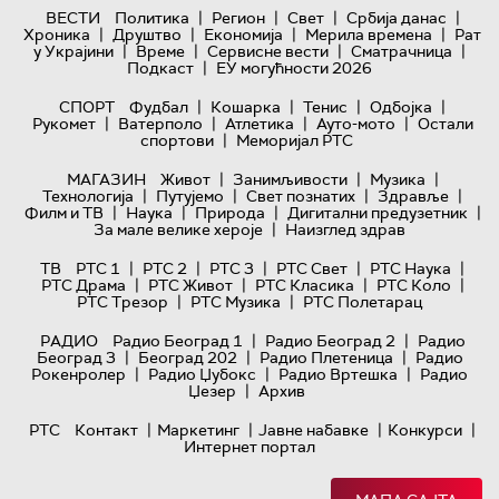
|
|
|
|
ВЕСТИ
Политика
Регион
Свет
Србија данас
|
|
|
|
Хроника
Друштво
Економија
Мерила времена
Рат
|
|
|
|
у Украјини
Време
Сервисне вести
Сматрачница
|
Подкаст
ЕУ могућности 2026
|
|
|
|
СПОРТ
Фудбал
Кошарка
Тенис
Одбојка
|
|
|
|
Рукомет
Ватерполо
Атлетика
Ауто-мото
Остали
|
спортови
Меморијал РТС
|
|
|
МАГАЗИН
Живот
Занимљивости
Музика
|
|
|
|
Технологијa
Путујемо
Свет познатих
Здравље
|
|
|
|
Филм и ТВ
Наука
Природа
Дигитални предузетник
|
За мале велике хероје
Наизглед здрав
|
|
|
|
|
ТВ
РТС 1
РТС 2
РТС 3
РТС Свет
РТС Наука
|
|
|
|
РТС Драма
РТС Живот
РТС Класика
РТС Коло
|
|
РТС Трезор
РТС Музика
РТС Полетарац
|
|
РАДИО
Радио Београд 1
Радио Београд 2
Радио
|
|
|
Београд 3
Београд 202
Радио Плетеница
Радио
|
|
|
Рокенролер
Радио Џубокс
Радио Вртешка
Радио
|
Џезер
Архив
|
|
|
|
РТС
Контакт
Маркетинг
Јавне набавке
Конкурси
Интернет портал