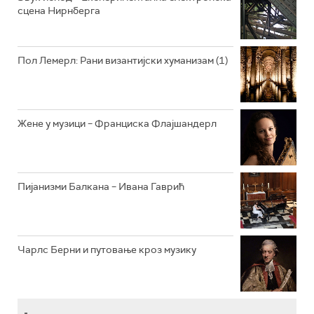
сцена Нирнберга
РАДИО ВРТЕШКА
РАДИО ЏЕЗЕР
Пол Лемерл: Рани византијски хуманизам (1)
АРХИВ
Жене у музици – Франциска Флајшандерл
Пијанизми Балкана – Ивана Гаврић
Чарлс Берни и путовање кроз музику