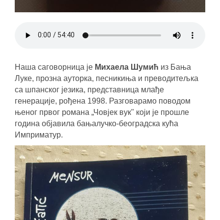
Наша саговорница је
Михаела Шумић
из Бања
Луке, прозна ауторка, песникиња и преводитељка
са шпанског језика, представница млађе
генерације, рођена 1998. Разговарамо поводом
њеног првог романа „Човјек вук" који је прошле
година објавила бањалучко-београдска кућа
Имприматур.