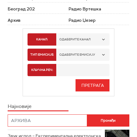
Београд 202
Радио Вртешка
Архив
Радио Џезер
КАНАЛ:
ОДАБЕРИТЕ КАНАЛ
РАДИО БЕОГРАД 1
ТИП ЕМИСИЈЕ:
ОДАБЕРИТЕ ЕМИСИЈУ
РАДИО БЕОГРАД 2
СПОРТ
КЉУЧНА РЕЧ:
РАДИО БЕОГРАД 3
СЕРИЈА
БЕОГРАД 202
ИНФО
Најновије
РАДИО ПЛЕТЕНИЦА
ФИЛМ
РАДИО РОКЕНРОЛЕР
РАДИО ЏУБОКС
Звук испод – Експериментална електронска