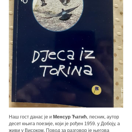
Наш гост данас је и
Менсур Ћатић
, песник, аутор
десет књига поезије, који је рођен 1959. у Добоју, а
живи у Високом. Повод за разговор је његова