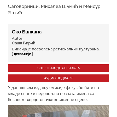
Саговорници: Михалеа Шумић и Менсур
Ћатић
Око Балкана
Autor:
Саша Ћирић
Eмисија је посвећена регионалним културама.
[
]
детаљније
СВЕ ЕПИЗОДЕ СЕРИЈАЛА
АУДИО ПОДКАСТ
У данашњем издању емисије фокус ће бити на
младе снаге и недовољно позната имена са
босанско-херцеговачке књижевне сцене.