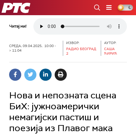
РТС
Читај ми!
ИЗВОР:
АУТОР:
СРЕДА, 09.04.2025, 10:00 -
РАДИО БЕОГРАД
САША
> 11:04
2
ЋИРИЋ
Нова и непозната сцена
БиХ: јужноамерички
немагијски пастиш и
поезија из Плавог мака