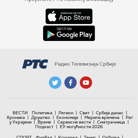
Радио Телевизија Србије
|
|
|
|
ВЕСТИ
Политика
Регион
Свет
Србија данас
|
|
|
|
Хроника
Друштво
Економија
Мерила времена
Рат
|
|
|
|
у Украјини
Време
Сервисне вести
Сматрачница
|
Подкаст
ЕУ могућности 2026
|
|
|
|
СПОРТ
Фудбал
Кошарка
Тенис
Одбојка