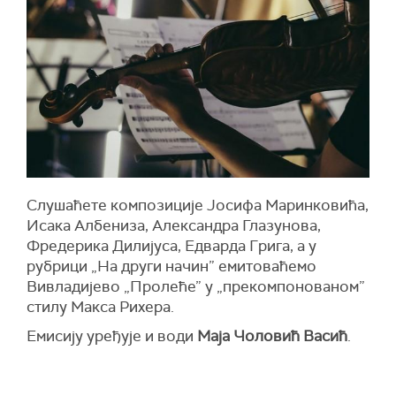
Слушаћете композиције Јосифа Маринковића,
Исака Албениза, Александра Глазунова,
Фредерика Дилијуса, Едварда Грига, а у
рубрици „На други начин” емитоваћемо
Вивладијево „Пролеће” у „прекомпонованом”
стилу Макса Рихера.
Емисију уређује и води
Маја Чоловић Васић
.