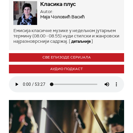
Класика плус
Autor:
Маја Чоловић Васић
Емисија класичне музике у недељном јутарњем
термину (08.00 - 08.55) нуди стилски и жанровски
најразноврснији садржај. [
]
детаљније
СВЕ ЕПИЗОДЕ СЕРИЈАЛА
АУДИО ПОДКАСТ