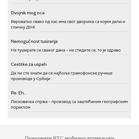
Dvojnik mog oca
Вероватно свако од нас има свог двојника са којим дели и
сличну ДНК
Nemogućnost tusiranja
Не туширате се сваког дана – не стидите се, то је здраво
Cestitke za uspeh
Да ли сте знали да се најбоље грамофонске ручице
производе у Србији
Re: Eh...
Лесковачка спржа – производ са заштићеним географским
пореклом
Преузмите РТС мобилну апликацију