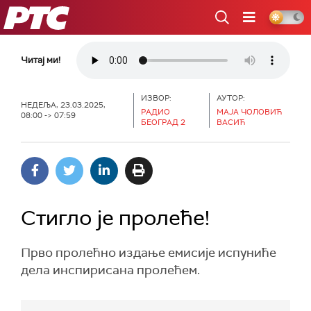
РТС
Читај ми!
ИЗВОР:
АУТОР:
НЕДЕЉА, 23.03.2025,
РАДИО
МАЈА ЧОЛОВИЋ
08:00 -> 07:59
БЕОГРАД 2
ВАСИЋ
Стигло је пролеће!
Прво пролећно издање емисије испуниће
дела инспирисана пролећем.