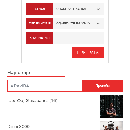
КАНАЛ:
ОДАБЕРИТЕ КАНАЛ
РАДИО БЕОГРАД 1
ТИП ЕМИСИЈЕ:
ОДАБЕРИТЕ ЕМИСИЈУ
РАДИО БЕОГРАД 2
СПОРТ
КЉУЧНА РЕЧ:
РАДИО БЕОГРАД 3
СЕРИЈА
БЕОГРАД 202
ИНФО
Најновије
РАДИО ПЛЕТЕНИЦА
ФИЛМ
РАДИО РОКЕНРОЛЕР
РАДИО ЏУБОКС
Гаел Фај: Жакаранда (16)
РАДИО ВРТЕШКА
РАДИО ЏЕЗЕР
Disco 3000