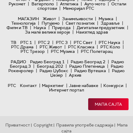
|
|
|
|
Рукомет
Ватерполо
Атлетика
Ауто-мото
Остали
|
спортови
Меморијал РТС
|
|
|
МАГАЗИН
Живот
Занимљивости
Музика
|
|
|
|
Технологијa
Путујемо
Свет познатих
Здравље
|
|
|
|
Филм и ТВ
Наука
Природа
Дигитални предузетник
|
За мале велике хероје
Наизглед здрав
|
|
|
|
|
ТВ
РТС 1
РТС 2
РТС 3
РТС Свет
РТС Наука
|
|
|
|
РТС Драма
РТС Живот
РТС Класика
РТС Коло
|
|
РТС Трезор
РТС Музика
РТС Полетарац
|
|
РАДИО
Радио Београд 1
Радио Београд 2
Радио
|
|
|
Београд 3
Београд 202
Радио Плетеница
Радио
|
|
|
Рокенролер
Радио Џубокс
Радио Вртешка
Радио
|
Џезер
Архив
|
|
|
|
РТС
Контакт
Маркетинг
Јавне набавке
Конкурси
Интернет портал
МАПА САЈТА
Приватност
Copyright
Правила употребе садржаја
Мапа
|
|
|
сајта