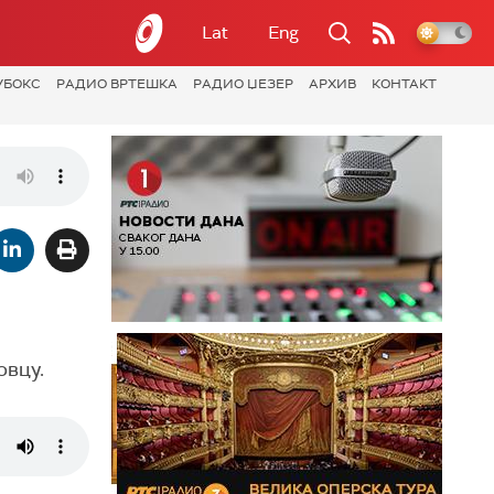
Lat
Eng
УБОКС
РАДИО ВРТЕШКА
РАДИО ЏЕЗЕР
АРХИВ
КОНТАКТ
овцу.