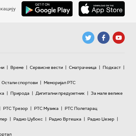
кацију
|
|
|
|
|
ни
Време
Сервисне вести
Сматрачница
Подкаст
|
Остали спортови
Меморијал РТС
|
|
|
ка
Природа
Дигитални предузетник
За мале велике
|
|
|
РТС Трезор
РТС Музика
РТС Полетарац
|
|
|
|
лер
Радио Џубокс
Радио Вртешка
Радио Џезер
ортал