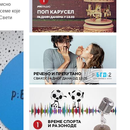
рисно
 семе које
(Свети