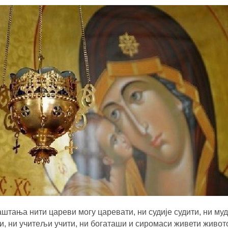
штања нити цареви могу царевати, ни судије судити, ни му
и, ни учитељи учити, ни богаташи и сиромаси живети живот