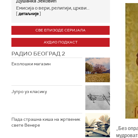
Душанка Зековић
Емисија о вери, религији, цркви...
[
]
детаљније
СВЕ ЕПИЗОДЕ СЕРИЈАЛА
АУДИО ПОДКАСТ
РАДИО БЕОГРАД 2
Еколошки магазин
Јутро уз класику
Пада страшна киша на жртвеник
свете Венере
„
Без опра
мудроват