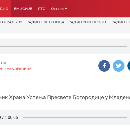
АДИО
ЕМИСИЈЕ
РТС
Остало
ЕОГРАД 202
РАДИО ПЛЕТЕНИЦА
РАДИО РОКЕНРОЛЕР
РАДИО Џ
УТОР:
УШАНКА ЗЕКОВИЋ
теник Храма Успења Пресвете Богородице у Младен