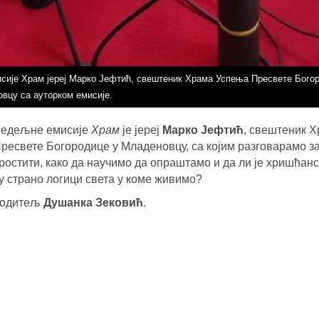
исије Храм јереј Марко Јефтић, свештеник Храма Успења Пресвете Бого
вцу са ауторком емисије.
недељне емисије
Храм
је јереј
Марко Јефтић
, свештеник 
ресвете Богородице у Младеновцу, са којим разговарамо за
ростити, како да научимо да опраштамо и да ли је хришћан
 страно логици света у коме живимо?
водитељ
Душанка Зековић
.