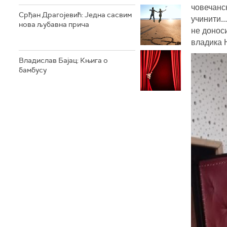
човечанс
Срђан Драгојевић: Једна сасвим
учинити..
нова љубавна прича
не донос
владика 
Владислав Бајац: Књига о
бамбусу