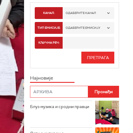
КАНАЛ:
ОДАБЕРИТЕ КАНАЛ
РАДИО БЕОГРАД 1
ТИП ЕМИСИЈЕ:
ОДАБЕРИТЕ ЕМИСИЈУ
РАДИО БЕОГРАД 2
СПОРТ
КЉУЧНА РЕЧ:
РАДИО БЕОГРАД 3
СЕРИЈА
БЕОГРАД 202
ИНФО
Најновије
РАДИО ПЛЕТЕНИЦА
ФИЛМ
РАДИО РОКЕНРОЛЕР
РАДИО ЏУБОКС
Блуз музика и сродни правци
РАДИО ВРТЕШКА
РАДИО ЏЕЗЕР