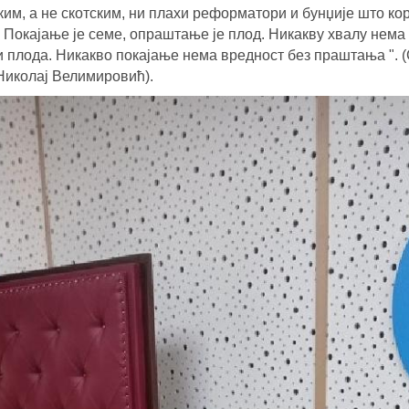
ким, а не скотским, ни плахи реформатори и бунџије што ко
. Покајање је семе, опраштање је плод. Никакву хвалу нема
и плода. Никакво покајање нема вредност без праштања ". 
Николај Велимировић).