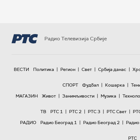
Радио Телевизија Србије
|
|
|
|
ВЕСТИ
Политика
Регион
Свет
Србија данас
Хр
|
|
СПОРТ
Фудбал
Кошарка
Тен
|
|
|
МАГАЗИН
Живот
Занимљивости
Музика
Техноло
|
|
|
|
ТВ
РТС 1
РТС 2
РТС 3
РТС Свет
РТ
|
|
РАДИО
Радио Београд 1
Радио Београд 2
Радио
РТС