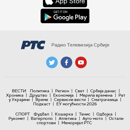
Радио Телевизија Србије
|
|
|
|
ВЕСТИ
Политика
Регион
Свет
Србија данас
|
|
|
|
Хроника
Друштво
Економија
Мерила времена
Рат
|
|
|
|
у Украјини
Време
Сервисне вести
Сматрачница
|
Подкаст
ЕУ могућности 2026
|
|
|
|
СПОРТ
Фудбал
Кошарка
Тенис
Одбојка
|
|
|
|
Рукомет
Ватерполо
Атлетика
Ауто-мото
Остали
|
спортови
Меморијал РТС