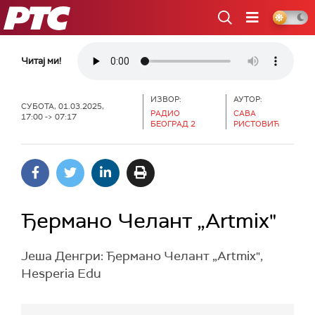
РТС
Читај ми!
ИЗВОР:
АУТОР:
СУБОТА, 01.03.2025,
РАДИО
САВА
17:00 -> 07:17
БЕОГРАД 2
РИСТОВИЋ
Ђермано Челант „Artmix"
Јеша Денгри: Ђермано Челант „Artmix",
Hesperia Edu