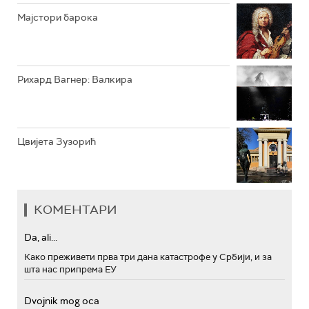
Мајстори барока
Рихард Вагнер: Валкира
Цвијета Зузорић
КОМЕНТАРИ
Da, ali...
Како преживети прва три дана катастрофе у Србији, и за
шта нас припрема ЕУ
Dvojnik mog oca