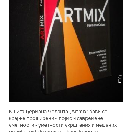
Књига Ђермана Челанта „Artmix" бави се
крајње проширеним појмом савремене
уметности - уметности укрштених и мешаних
медија - чија је сврха да буде једно од