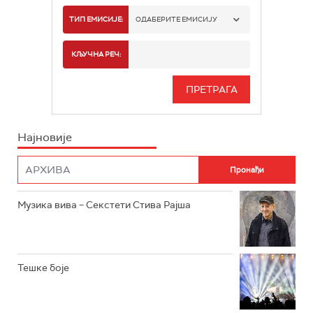
РАДИО БЕОГРАД 1
ТИП ЕМИСИЈЕ:
ОДАБЕРИТЕ ЕМИСИЈУ
РАДИО БЕОГРАД 2
СПОРТ
КЉУЧНА РЕЧ:
РАДИО БЕОГРАД 3
СЕРИЈА
БЕОГРАД 202
ИНФО
Најновије
РАДИО ПЛЕТЕНИЦА
ФИЛМ
РАДИО РОКЕНРОЛЕР
РАДИО ЏУБОКС
Музика вива – Секстети Стива Рајша
РАДИО ВРТЕШКА
РАДИО ЏЕЗЕР
Тешке боје
АРХИВ