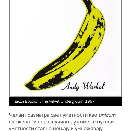
Енди Ворхол „The Velvet Undergroun”, 1967.
Челант разматра свет уметности као
unicum
,
сложеног и неразлучивог, у коме се путеви
уметности стално мењају и умножавају