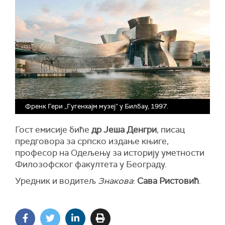
Френк Гери „Гугенхајм музеј” у Билбау, 1997.
Гост емисије биће
др Јеша Денгри
, писац
предговора за српско издање књиге,
професор на Одељењу за историју уметности
Филозофског факултета у Београду.
Уредник и водитељ
Знакова
:
Сава Ристовић
.