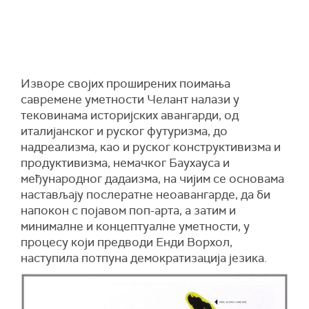
Изворе својих проширених поимања
савремене уметности Челант налази у
тековинама историјских авангарди, од
италијанског и руског футуризма, до
надреализма, као и руског конструктивизма и
продуктивизма, немачког Баухауса и
међународног дадаизма, на чијим се основама
настављају послератне неоавангарде, да би
напокон с појавом поп-арта, а затим и
минималне и концептуалне уметности, у
процесу који предводи Енди Ворхол,
наступила потпуна демократизација језика.