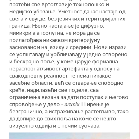
пратећи све вртоглавије технолошко и
медијско убрзање. Уметност данас настаје од
свега и свугде, без језичких и територијалних
граница. Њено настајање је дифузно,
мимикрија апсолутна, не мора да се
прилагођава никаквом критеријуму
заснованом на језику и средини. Нови изрази
се уопштавају и уобличавају у једно отворено
и бескрајно поље, у коме царује формална
нераспознатљивост артефакта у односу на
свакодневну реалност, те нема никакве
засебне области, већ се стварање слободно
креће, надилазећи све поделе, сва
ограничења везана за дати поступак и његово
спровођење у дело -
artmix
. Ширење је
безгранично, а истраживање растегљиво, тако
да допире до свих поља на коме се нешто
визуелно одвија и с нечим суочава.