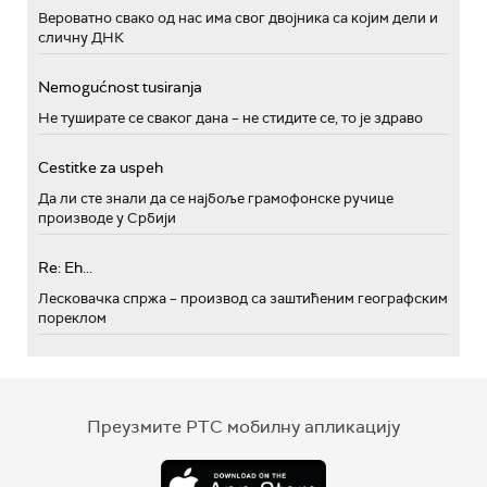
Вероватно свако од нас има свог двојника са којим дели и
сличну ДНК
Nemogućnost tusiranja
Не туширате се сваког дана – не стидите се, то је здраво
Cestitke za uspeh
Да ли сте знали да се најбоље грамофонске ручице
производе у Србији
Re: Eh...
Лесковачка спржа – производ са заштићеним географским
пореклом
Преузмите РТС мобилну апликацију