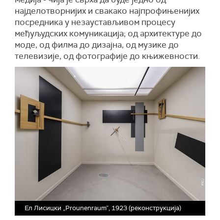
најделотворнијих и свакако најпрофињенијих
посредника у незаустављивом процесу
међуљудских комуникација; од архитектуре до
моде, од филма до дизајна, од музике до
телевизије, од фотографије до књижевности.
Ел Лисицки „Prounenraum”, 1923 (реконструкција)