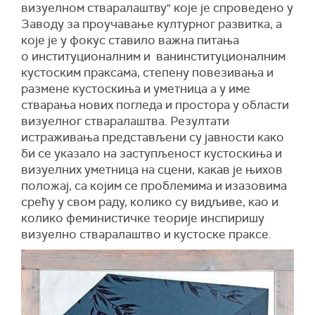
визуелном стваралаштву" које је спроведено у
Заводу за проучавање културног развитка, а
које је у фокус ставило важна питања
о институционалним и ванинституционалним
кустоским праксама, степену повезивања и
размене кустоскиња и уметница а у име
стварања нових погледа и простора у области
визуелног стваралаштва. Резултати
истраживања представљени су јавности како
би се указало на заступљеност кустоскиња и
визуелних уметница на сцени, какав је њихов
положај, са којим се проблемима и изазовима
срећу у свом раду, колико су видљиве, као и
колико феминистичке теорије инспиришу
визуелно стваралаштво и кустоске праксе.