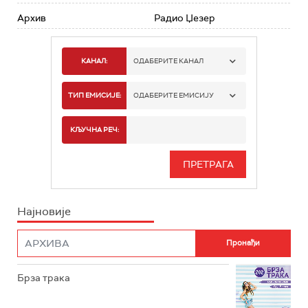
Архив
Радио Џезер
КАНАЛ:
ОДАБЕРИТЕ КАНАЛ
РАДИО БЕОГРАД 1
ТИП ЕМИСИЈЕ:
ОДАБЕРИТЕ ЕМИСИЈУ
РАДИО БЕОГРАД 2
СПОРТ
КЉУЧНА РЕЧ:
РАДИО БЕОГРАД 3
СЕРИЈА
БЕОГРАД 202
ИНФО
Најновије
РАДИО ПЛЕТЕНИЦА
ФИЛМ
РАДИО РОКЕНРОЛЕР
РАДИО ЏУБОКС
Брза трака
РАДИО ВРТЕШКА