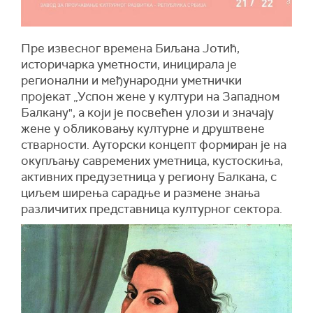
Пре извесног времена Биљана Јотић,
историчарка уметности, иницирала је
регионални и међународни уметнички
пројекат „Успон жене у култури на Западном
Балкану", а који је посвећен улози и значају
жене у обликовању културне и друштвене
стварности. Ауторски концепт формиран је на
окупљању савремених уметница, кустоскиња,
активних предузетница у региону Балкана, с
циљем ширења сарадње и размене знања
различитих представница културног сектора.