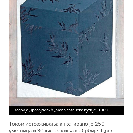
Марија Драгојловић „Мала сатенска кутија'', 1989.
Током истраживања анкетирано је 256
уметница и 30 кустоскиња из Србије, Црне