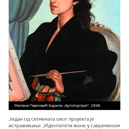
Милена Павловић Барили „Аутопортрет'', 1938.
Један од сегмената овог пројекта је
истраживање „Идентитети жене у савременом