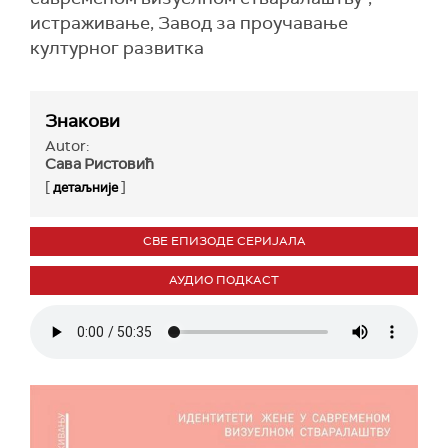
истраживање, Завод за проучавање
културног развитка
Знакови
Autor:
Сава Ристовић
[
]
детаљније
СВЕ ЕПИЗОДЕ СЕРИЈАЛА
АУДИО ПОДКАСТ