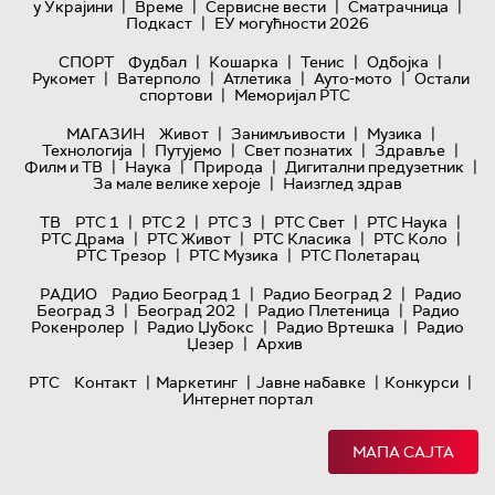
|
|
|
|
у Украјини
Време
Сервисне вести
Сматрачница
|
Подкаст
ЕУ могућности 2026
|
|
|
|
СПОРТ
Фудбал
Кошарка
Тенис
Одбојка
|
|
|
|
Рукомет
Ватерполо
Атлетика
Ауто-мото
Остали
|
спортови
Меморијал РТС
|
|
|
МАГАЗИН
Живот
Занимљивости
Музика
|
|
|
|
Технологијa
Путујемо
Свет познатих
Здравље
|
|
|
|
Филм и ТВ
Наука
Природа
Дигитални предузетник
|
За мале велике хероје
Наизглед здрав
|
|
|
|
|
ТВ
РТС 1
РТС 2
РТС 3
РТС Свет
РТС Наука
|
|
|
|
РТС Драма
РТС Живот
РТС Класика
РТС Коло
|
|
РТС Трезор
РТС Музика
РТС Полетарац
|
|
РАДИО
Радио Београд 1
Радио Београд 2
Радио
|
|
|
Београд 3
Београд 202
Радио Плетеница
Радио
|
|
|
Рокенролер
Радио Џубокс
Радио Вртешка
Радио
|
Џезер
Архив
|
|
|
|
РТС
Контакт
Маркетинг
Јавне набавке
Конкурси
Интернет портал
МАПА САЈТА