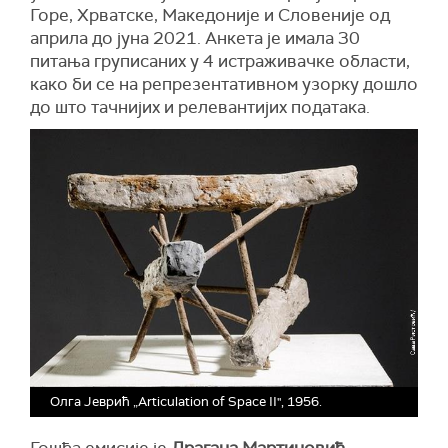
Горе, Хрватске, Македоније и Словеније од
априла до јуна 2021. Анкета је имала 30
питања груписаних у 4 истраживачке области,
како би се на репрезентативном узорку дошло
до што тачнијих и релевантијих података.
Олга Јеврић „Articulation of Space II'', 1956.
Гошћа емисије је
Драгана Мартиновић
,