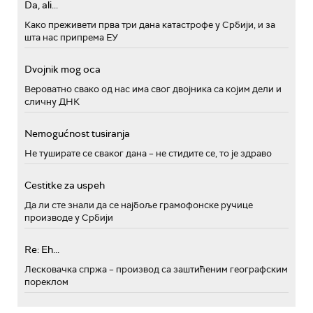
Da, ali...
Како преживети прва три дана катастрофе у Србији, и за
шта нас припрема ЕУ
Dvojnik mog oca
Вероватно свако од нас има свог двојника са којим дели и
сличну ДНК
Nemogućnost tusiranja
Не туширате се сваког дана – не стидите се, то је здраво
Cestitke za uspeh
Да ли сте знали да се најбоље грамофонске ручице
производе у Србији
Re: Eh...
Лесковачка спржа – производ са заштићеним географским
пореклом