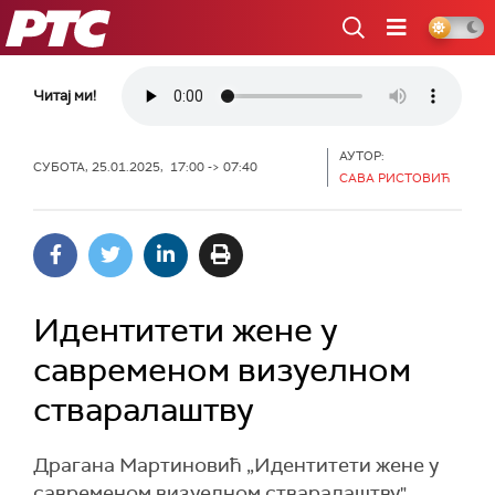
РТС
Читај ми!
АУТОР:
СУБОТА, 25.01.2025, 17:00 -> 07:40
САВА РИСТОВИЋ
Идентитети жене у
савременом визуелном
стваралаштву
Драгана Мартиновић „Идентитети жене у
савременом визуелном стваралаштву",