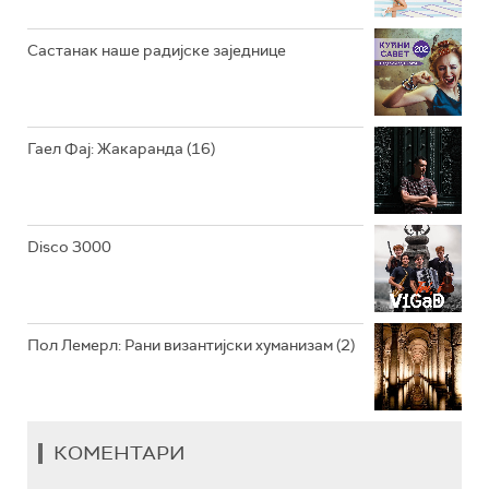
РАДИО ЏЕЗЕР
Састанак наше радијске заједнице
АРХИВ
Гаел Фај: Жакаранда (16)
Disco 3000
Пол Лемерл: Рани византијски хуманизам (2)
КОМЕНТАРИ