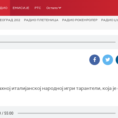
АДИО
ЕМИСИЈЕ
РТС
Остало
ЕОГРАД 202
РАДИО ПЛЕТЕНИЦА
РАДИО РОКЕНРОЛЕР
РАДИО Џ
ној италијанској народној игри тарантели, која је 