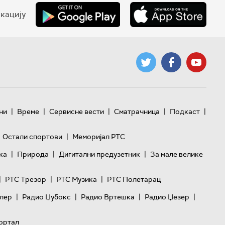
кацију
|
|
|
|
|
ни
Време
Сервисне вести
Сматрачница
Подкаст
|
Остали спортови
Меморијал РТС
|
|
|
ка
Природа
Дигитални предузетник
За мале велике
|
|
|
РТС Трезор
РТС Музика
РТС Полетарац
|
|
|
|
лер
Радио Џубокс
Радио Вртешка
Радио Џезер
ортал