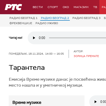
РТС
ВЕСТИ
СПОРТ
OKO
МАГАЗИН
ТВ
Р
РАДИО БЕОГРАД 1
РАДИО БЕОГРАД 2
РАДИО БЕОГРАД 3
Б
ФРЕКВЕНЦИЈЕ
РАДИО УЖИВО
Читај ми!
АУТОР:
ПОНЕДЕЉАК, 18.11.2024, 14:00 -> 16:05
ЗОРИЦА ПРЕМАТЕ
Тарантела
Емисија Време музике данас је посвећена живах
место нашла и у уметничкој музици.
Време музике