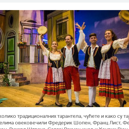
олико традиционалних тарантела, чућете и како су тај
делима овековечили Фредерик Шопен, Франц Лист, Ф