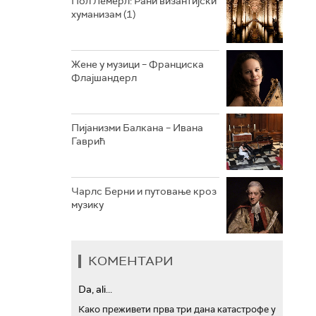
Пол Лемерл: Рани византијски
хуманизам (1)
АРХИВ
Жене у музици – Франциска
Флајшандерл
Пијанизми Балкана – Ивана
Гаврић
Чарлс Берни и путовање кроз
музику
КОМЕНТАРИ
Da, ali...
Како преживети прва три дана катастрофе у