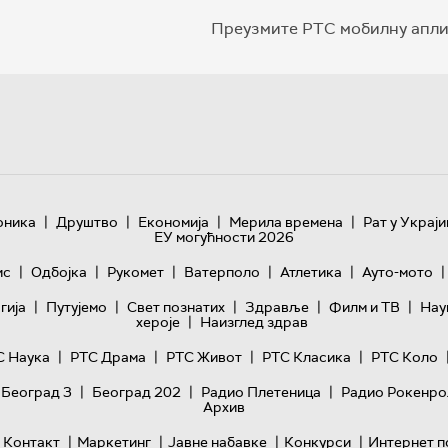
Преузмите РТС мобилну апли
|
|
|
|
оника
Друштво
Економија
Мерила времена
Рат у Украји
ЕУ могућности 2026
|
|
|
|
|
|
ис
Одбојка
Рукомет
Ватерполо
Атлетика
Ауто-мото
|
|
|
|
|
гијa
Путујемо
Свет познатих
Здравље
Филм и ТВ
Нау
|
хероје
Наизглед здрав
|
|
|
|
С Наука
РТС Драма
РТС Живот
РТС Класика
РТС Коло
|
|
|
 Београд 3
Београд 202
Радио Плетеница
Радио Рокенро
Архив
|
|
|
|
Контакт
Маркетинг
Јавне набавке
Конкурси
Интернет п