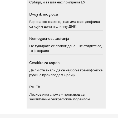
Србији, и за шта нас припрема ЕУ
Dvojnik mog oca
Вероватно свако од нас има свог двојника
са којим дели и сличну ДНК
Nemogućnost tusiranja
Не туширате се сваког дана – не стидите се,
то је здраво
Cestitke za uspeh
Да ли сте знали да се најбоље грамофонске
ручице производе у Србији
Re: Eh...
Лесковачка спржа – производ са
заштићеним географским пореклом