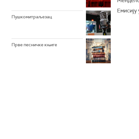
Менделс
Емисију 
Пушкомитраљезац
Прве песничке књиге