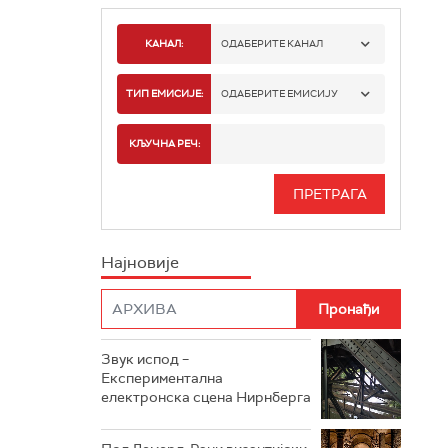
КАНАЛ:
ОДАБЕРИТЕ КАНАЛ
РАДИО БЕОГРАД 1
ТИП ЕМИСИЈЕ:
ОДАБЕРИТЕ ЕМИСИЈУ
РАДИО БЕОГРАД 2
СПОРТ
КЉУЧНА РЕЧ:
РАДИО БЕОГРАД 3
СЕРИЈА
БЕОГРАД 202
ИНФО
Најновије
РАДИО ПЛЕТЕНИЦА
ФИЛМ
РАДИО РОКЕНРОЛЕР
РАДИО ЏУБОКС
Звук испод –
Експериментална
РАДИО ВРТЕШКА
електронска сцена Нирнберга
РАДИО ЏЕЗЕР