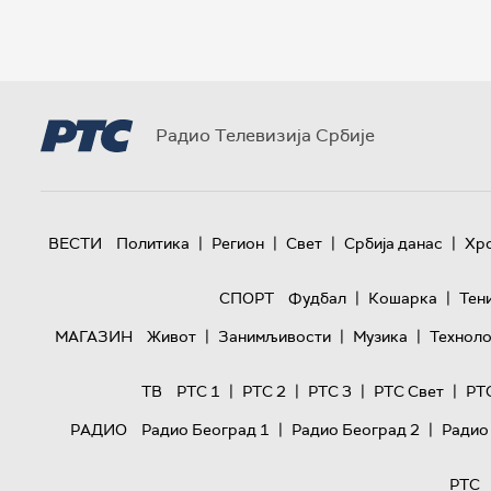
Радио Телевизија Србије
|
|
|
|
ВЕСТИ
Политика
Регион
Свет
Србија данас
Хр
|
|
СПОРТ
Фудбал
Кошарка
Тен
|
|
|
МАГАЗИН
Живот
Занимљивости
Музика
Техноло
|
|
|
|
ТВ
РТС 1
РТС 2
РТС 3
РТС Свет
РТ
|
|
РАДИО
Радио Београд 1
Радио Београд 2
Радио
РТС