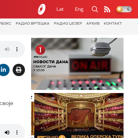
Lat
Eng
УБОКС
РАДИО ВРТЕШКА
РАДИО ЏЕЗЕР
АРХИВ
КОНТАКТ
своје