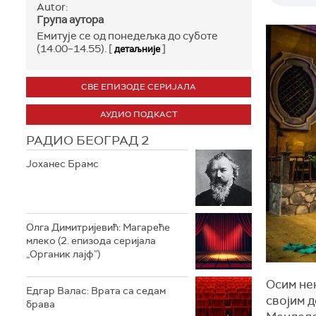
Autor:
Група аутора
Емитује се од понедељка до суботе
(14.00–14.55). [
]
детаљније
СВЕ ЕПИЗОДЕ СЕРИЈАЛА
АУДИО ПОДКАСТ
РАДИО БЕОГРАД 2
Јоханес Брамс
Олга Димитријевић: Магареће
млеко (2. епизода серијала
„Органик лајф”)
Осим нек
Едгар Валас: Врата са седам
својим 
брава