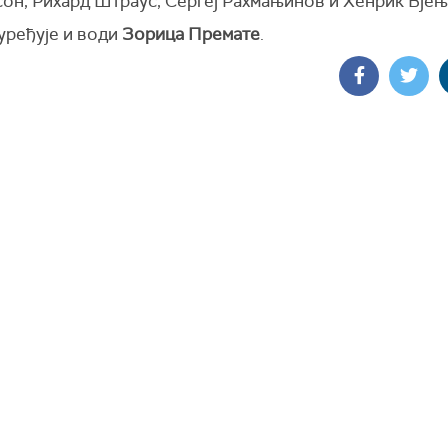
он, Рихард Штраус, Сергеј Рахмањинов и Хенрик Вјењ
уређује и води
Зорица Премате
.