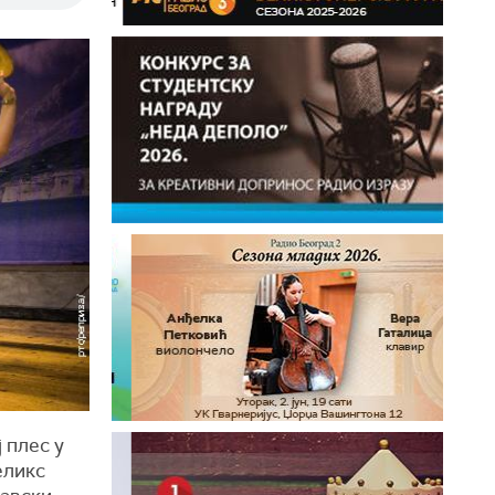
 плес у
еликс