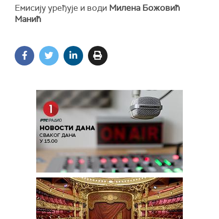
Емисију уређује и води
Милена Божовић
Манић