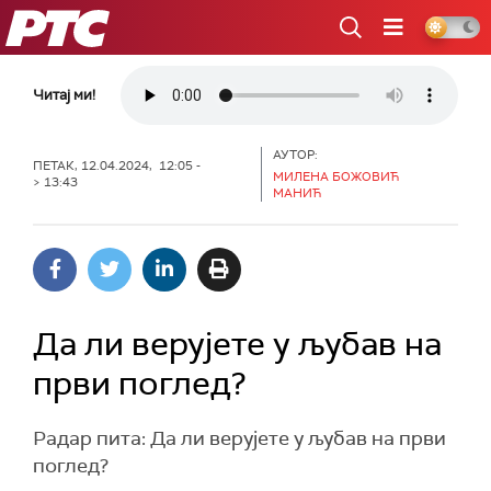
РТС
Читај ми!
АУТОР:
ПЕТАК, 12.04.2024, 12:05 -
МИЛЕНА БОЖОВИЋ
> 13:43
МАНИЋ
Да ли верујете у љубав на
први поглед?
Радар пита: Да ли верујете у љубав на први
поглед?