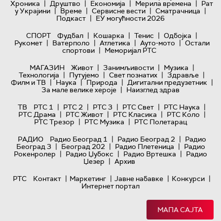
|
|
|
|
Хроника
Друштво
Економија
Мерила времена
Рат
|
|
|
|
у Украјини
Време
Сервисне вести
Сматрачница
|
Подкаст
ЕУ могућности 2026
|
|
|
|
СПОРТ
Фудбал
Кошарка
Тенис
Одбојка
|
|
|
|
Рукомет
Ватерполо
Атлетика
Ауто-мото
Остали
|
спортови
Меморијал РТС
|
|
|
МАГАЗИН
Живот
Занимљивости
Музика
|
|
|
|
Технологијa
Путујемо
Свет познатих
Здравље
|
|
|
|
Филм и ТВ
Наука
Природа
Дигитални предузетник
|
За мале велике хероје
Наизглед здрав
|
|
|
|
|
ТВ
РТС 1
РТС 2
РТС 3
РТС Свет
РТС Наука
|
|
|
|
РТС Драма
РТС Живот
РТС Класика
РТС Коло
|
|
РТС Трезор
РТС Музика
РТС Полетарац
|
|
РАДИО
Радио Београд 1
Радио Београд 2
Радио
|
|
|
Београд 3
Београд 202
Радио Плетеница
Радио
|
|
|
Рокенролер
Радио Џубокс
Радио Вртешка
Радио
|
Џезер
Архив
|
|
|
|
РТС
Контакт
Маркетинг
Јавне набавке
Конкурси
Интернет портал
МАПА САЈТА