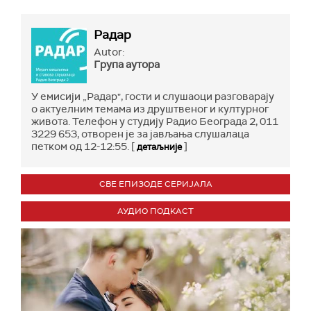
Радар
Autor:
Група аутора
У емисији „Радар", гости и слушаоци разговарају
о актуелним темама из друштвеног и културног
живота. Телефон у студију Радио Београда 2, 011
3229 653, отворен је за јављања слушалаца
петком од 12-12:55. [
]
детаљније
СВЕ ЕПИЗОДЕ СЕРИЈАЛА
АУДИО ПОДКАСТ