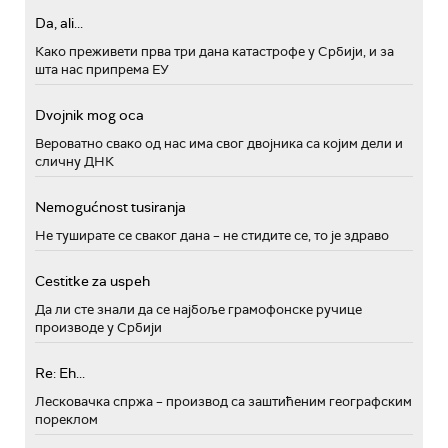
Da, ali...
Како преживети прва три дана катастрофе у Србији, и за
шта нас припрема ЕУ
Dvojnik mog oca
Вероватно свако од нас има свог двојника са којим дели и
сличну ДНК
Nemogućnost tusiranja
Не туширате се сваког дана – не стидите се, то је здраво
Cestitke za uspeh
Да ли сте знали да се најбоље грамофонске ручице
производе у Србији
Re: Eh...
Лесковачка спржа – производ са заштићеним географским
пореклом