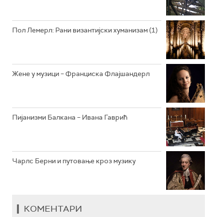
РАДИО ВРТЕШКА
РАДИО ЏЕЗЕР
Пол Лемерл: Рани византијски хуманизам (1)
АРХИВ
Жене у музици – Франциска Флајшандерл
Пијанизми Балкана – Ивана Гаврић
Чарлс Берни и путовање кроз музику
КОМЕНТАРИ