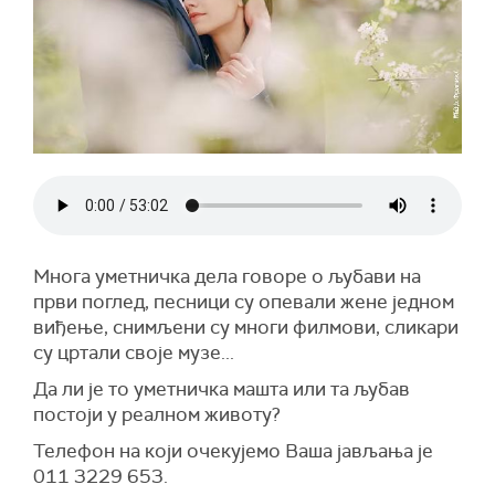
Многа уметничка дела говоре о љубави на
први поглед, песници су опевали жене једном
виђење, снимљени су многи филмови, сликари
су цртали своје музе...
Да ли је то уметничка машта или та љубав
постоји у реалном животу?
Телефон на који очекујемо Ваша јављања је
011 3229 653.