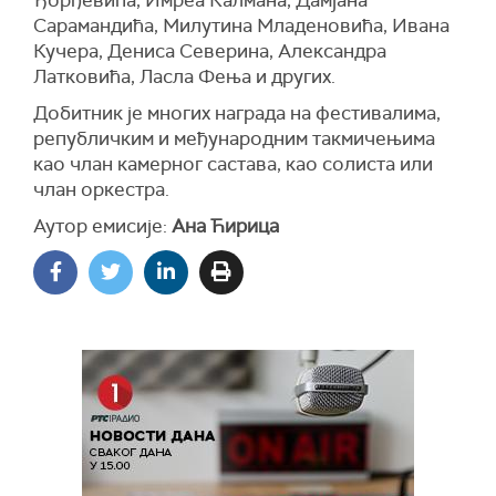
Ђорђевића, Имреа Калмана, Дамјана
Сарамандића, Милутина Младеновића, Ивана
Кучера, Дениса Северина, Александра
Латковића, Ласла Фења и других.
Добитник је многих награда на фестивалима,
републичким и међународним такмичењима
као члан камерног састава, као солиста или
члан оркестра.
Аутор емисије:
Ана Ћирица