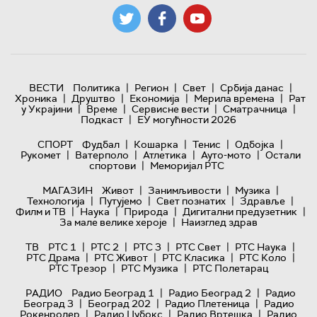
|
|
|
|
ВЕСТИ
Политика
Регион
Свет
Србија данас
|
|
|
|
Хроника
Друштво
Економија
Мерила времена
Рат
|
|
|
|
у Украјини
Време
Сервисне вести
Сматрачница
|
Подкаст
ЕУ могућности 2026
|
|
|
|
СПОРТ
Фудбал
Кошарка
Тенис
Одбојка
|
|
|
|
Рукомет
Ватерполо
Атлетика
Ауто-мото
Остали
|
спортови
Меморијал РТС
|
|
|
МАГАЗИН
Живот
Занимљивости
Музика
|
|
|
|
Технологијa
Путујемо
Свет познатих
Здравље
|
|
|
|
Филм и ТВ
Наука
Природа
Дигитални предузетник
|
За мале велике хероје
Наизглед здрав
|
|
|
|
|
ТВ
РТС 1
РТС 2
РТС 3
РТС Свет
РТС Наука
|
|
|
|
РТС Драма
РТС Живот
РТС Класика
РТС Коло
|
|
РТС Трезор
РТС Музика
РТС Полетарац
|
|
РАДИО
Радио Београд 1
Радио Београд 2
Радио
|
|
|
Београд 3
Београд 202
Радио Плетеница
Радио
|
|
|
Рокенролер
Радио Џубокс
Радио Вртешка
Радио