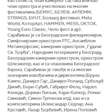
као солиста, члан камерног састава или као
члан оркестра и учествовао на многим
фестивалима (БЕМУС, БЕЛЕФ, АРЛЕММ,
STRINGS, БУНТ, Бољшој фестивал, Meta
World, КоторАрт, HAMMER, MESS, ОКТОХ,
Young Euro Classic, Чело фест и др).
Сарађивао је са Београдском филхармонијом,
Симфонијским оркестром РТС, Ансамблом
Метаморфозис, камерним оркестром „Гудачи
Св. Ђорђа”, Народним позоришем у Београду,
Београдским камерним оркестром, оркестром
Шлезингер, као и са члановима Београдског
барока. Сарађивао је такође и са многим
значајним извођачима и диригентима (Бруно
Кампо, Данијел Гајс, Данијел Роланд, Србољуб
Динић, Бојан Суђић, Габријел Фелц, Најџел
Кенеди, Дориан Љељак, Кајан Калхор, Роман
Симовић, Симон Трпчески итд), као и са
композиторима (Александар Седлар, Ана
Крстајић, Лазар Ђорђевић, Ирена Поповић