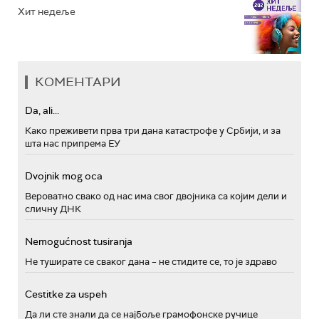
Хит недеље
КОМЕНТАРИ
Da, ali...
Како преживети прва три дана катастрофе у Србији, и за
шта нас припрема ЕУ
Dvojnik mog oca
Вероватно свако од нас има свог двојника са којим дели и
сличну ДНК
Nemogućnost tusiranja
Не туширате се сваког дана – не стидите се, то је здраво
Cestitke za uspeh
Да ли сте знали да се најбоље грамофонске ручице