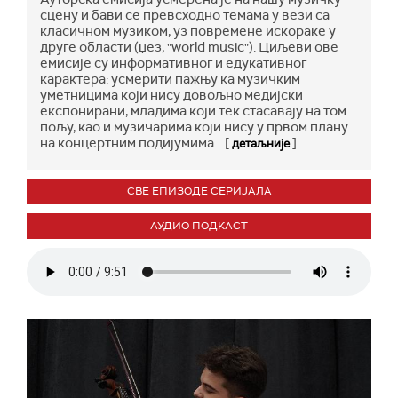
сцену и бави се превсходно темама у вези са
класичном музиком, уз повремене искораке у
друге области (џез, "world music"). Циљеви ове
емисије су информативног и едукативног
карактера: усмерити пажњу ка музичким
уметницима који нису довољно медијски
експонирани, младима који тек стасавају на том
пољу, као и музичарима који нису у првом плану
на концертним подијумима... [
]
детаљније
СВЕ ЕПИЗОДЕ СЕРИЈАЛА
АУДИО ПОДКАСТ