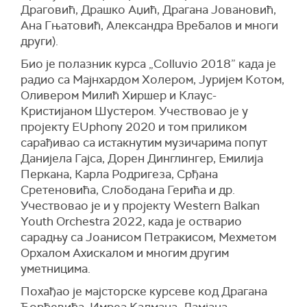
Драговић, Драшко Аџић, Драгана Јовановић,
Ана Гњатовић, Александра Вребалов и многи
други).
Био је полазник курса „Colluvio 2018” када је
радио са Мајнхардом Холером, Јуријем Котом,
Оливером Милић Хиршер и Клаус-
Кристијаном Шустером. Учествовао је у
пројекту EUphony 2020 и том приликом
сарађивао са истакнутим музичарима попут
Данијела Гајса, Дорен Динглингер, Емилиja
Перканa, Карлa Родригезa, Срђанa
Сретеновићa, Слободанa Герићa и др.
Учествовао је и у пројекту Western Balkan
Youth Orchestra 2022, када је остварио
сарадњу са Јоанисом Петракисом, Мехметом
Орхалом Ахискалом и многим другим
уметницима.
Похађао је мајсторске курсеве код Драгана