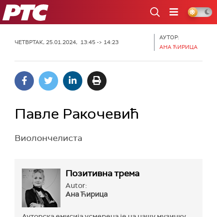
РТС
АУТОР:
ЧЕТВРТАК, 25.01.2024, 13:45 -> 14:23
АНА ЋИРИЦА
Павле Ракочевић
Виолончелиста
Позитивна трема
Autor:
Ана Ћирица
Ауторска емисија усмерена је на нашу музичку