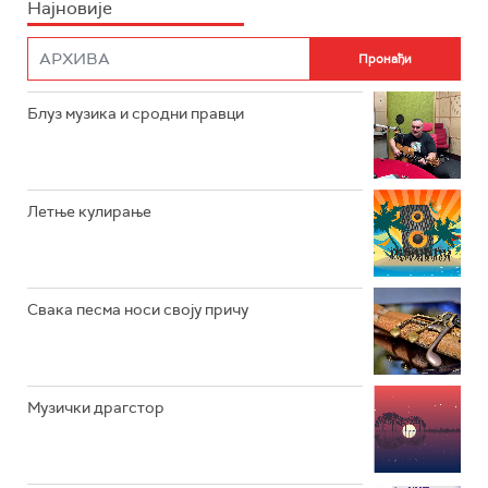
Најновије
РАДИО ПЛЕТЕНИЦА
ФИЛМ
РАДИО РОКЕНРОЛЕР
РАДИО ЏУБОКС
Блуз музика и сродни правци
РАДИО ВРТЕШКА
РАДИО ЏЕЗЕР
Летње кулирање
АРХИВ
Свака песма носи своју причу
Музички драгстор