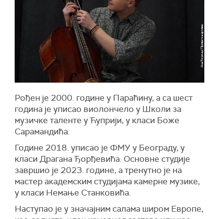
Рођен је 2000. године у Параћину, а са шест
година је уписао виолончело у Школи за
музичке таленте у Ћуприји, у класи Боже
Сарамандића.
Године 2018. уписао је ФМУ у Београду, у
класи Драгана Ђорђевића. Основне студије
завршио је 2023. године, а тренутно је на
мастер академским студијама камерне музике,
у класи Немање Станковића.
Наступао је у значајним салама широм Европе,