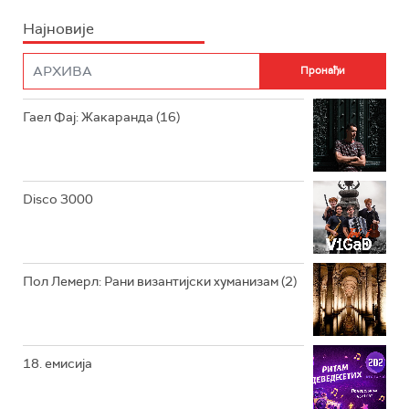
Најновије
РАДИО ПЛЕТЕНИЦА
ФИЛМ
РАДИО РОКЕНРОЛЕР
РАДИО ЏУБОКС
Гаел Фај: Жакаранда (16)
РАДИО ВРТЕШКА
РАДИО ЏЕЗЕР
Disco 3000
АРХИВ
Пол Лемерл: Рани византијски хуманизам (2)
18. емисија