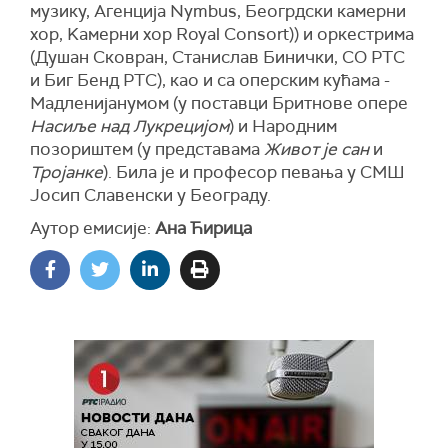
музику, Агенција Nymbus, Беогрдски камерни
хор, Kамерни хор Royal Consort)) и оркестрима
(Душан Сковран, Станислав Бинички, СО РТС
и Биг Бенд РТС), као и са оперским кућама -
Мадленијанумом (у поставци Бритнове опере
Насиље над Лукрецијом
) и Народним
позориштем (у представама
Живот је сан
и
Тројанке
). Била је и професор певања у СМШ
Јосип Славенски у Београду.
Аутор емисије:
Ана Ћирица