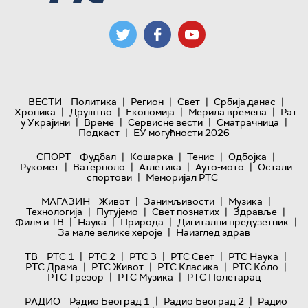
|
|
|
|
ВЕСТИ
Политика
Регион
Свет
Србија данас
|
|
|
|
Хроника
Друштво
Економија
Мерила времена
Рат
|
|
|
|
у Украјини
Време
Сервисне вести
Сматрачница
|
Подкаст
ЕУ могућности 2026
|
|
|
|
СПОРТ
Фудбал
Кошарка
Тенис
Одбојка
|
|
|
|
Рукомет
Ватерполо
Атлетика
Ауто-мото
Остали
|
спортови
Меморијал РТС
|
|
|
МАГАЗИН
Живот
Занимљивости
Музика
|
|
|
|
Технологијa
Путујемо
Свет познатих
Здравље
|
|
|
|
Филм и ТВ
Наука
Природа
Дигитални предузетник
|
За мале велике хероје
Наизглед здрав
|
|
|
|
|
ТВ
РТС 1
РТС 2
РТС 3
РТС Свет
РТС Наука
|
|
|
|
РТС Драма
РТС Живот
РТС Класика
РТС Коло
|
|
РТС Трезор
РТС Музика
РТС Полетарац
|
|
РАДИО
Радио Београд 1
Радио Београд 2
Радио