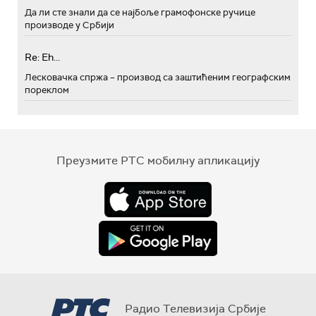
Да ли сте знали да се најбоље грамофонске ручице
производе у Србији
Re: Eh...
Лесковачка спржа – производ са заштићеним географским
пореклом
Преузмите РТС мобилну апликацију
Радио Телевизија Србије