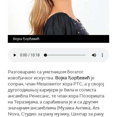
Војка Ђорђевић
Разговарамо са уметницом богатог
извођачког искуства.
Војка Ђорђевић
је
сопран, члан Мешовитог хора РТС, а у својој
дугогодишњој каријери је била и солиста
ансамбла Ренесанс, те члан хора Позоришта
на Теразијама, а сарађивала је и са другим
значајним ансамблима (Музика Антика, Ars
Nova, Студио за рану музику, Центар за рану