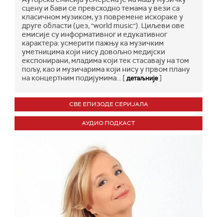
сцену и бави се превсходно темама у вези са
класичном музиком, уз повремене искораке у
друге области (џез, "world music"). Циљеви ове
емисије су информативног и едукативног
карактера: усмерити пажњу ка музичким
уметницима који нису довољно медијски
експонирани, младима који тек стасавају на том
пољу, као и музичарима који нису у првом плану
на концертним подијумима... [
]
детаљније
СВЕ ЕПИЗОДЕ СЕРИЈАЛА
АУДИО ПОДКАСТ