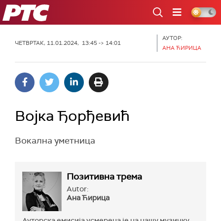
РТС
АУТОР:
ЧЕТВРТАК, 11.01.2024, 13:45 -> 14:01
АНА ЋИРИЦА
Војка Ђорђевић
Вокална уметница
Позитивна трема
Autor:
Ана Ћирица
Ауторска емисија усмерена је на нашу музичку