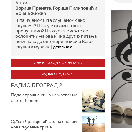
Autor:
Зорица Премате, Горица Пилиповић и
Бојана Жижић
Шта чујемо? Шта слушамо? Како
слушамо? Шта уочавамо, а шта
пропуштамо? На које елементе се
ослонити? На ова и низ других питања
покушава да одговори емисија Како
слушати музику. [
]
детаљније
СВЕ ЕПИЗОДЕ СЕРИЈАЛА
АУДИО ПОДКАСТ
РАДИО БЕОГРАД 2
Пада страшна киша на жртвеник
свете Венере
Срђан Драгојевић: Једна сасвим
нова љубавна прича