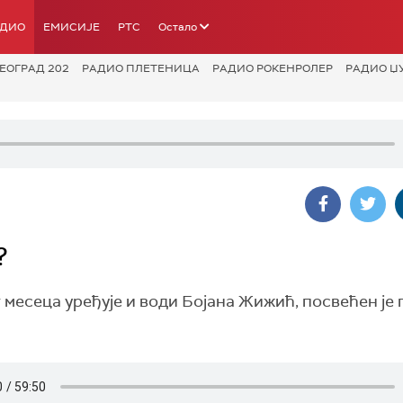
АДИО
ЕМИСИЈЕ
РТС
Остало
ЕОГРАД 202
РАДИО ПЛЕТЕНИЦА
РАДИО РОКЕНРОЛЕР
РАДИО Џ
?
 месеца уређује и води Бојана Жижић, посвећен је