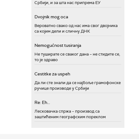
Србији, и за шта нас припрема ЕУ
Dvojnik mog oca
Вероватно свако од нас има свог двојника
са којим дели и сличну ДНК
Nemogućnost tusiranja
Не туширате се сваког дана – не стидите се,
то је здраво
Cestitke za uspeh
Да ли сте знали да се најбоље грамофонске
ручице производе у Србији
Re: Eh...
Лесковачка спржа – производ са
заштићеним географским пореклом