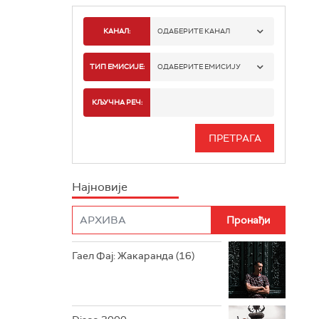
КАНАЛ:
ОДАБЕРИТЕ КАНАЛ
РАДИО БЕОГРАД 1
ТИП ЕМИСИЈЕ:
ОДАБЕРИТЕ ЕМИСИЈУ
РАДИО БЕОГРАД 2
СПОРТ
КЉУЧНА РЕЧ:
РАДИО БЕОГРАД 3
СЕРИЈА
БЕОГРАД 202
ИНФО
Најновије
РАДИО ПЛЕТЕНИЦА
ФИЛМ
РАДИО РОКЕНРОЛЕР
РАДИО ЏУБОКС
Гаел Фај: Жакаранда (16)
РАДИО ВРТЕШКА
РАДИО ЏЕЗЕР