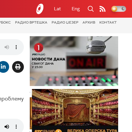
Lat
Eng
УБОКС
РАДИО ВРТЕШКА
РАДИО ЏЕЗЕР
АРХИВ
КОНТАКТ
 проблему