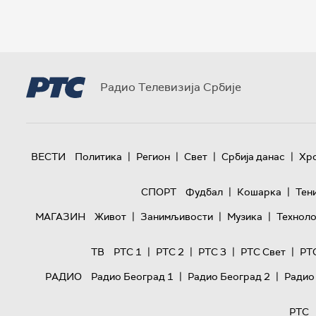
Радио Телевизија Србије
|
|
|
|
ВЕСТИ
Политика
Регион
Свет
Србија данас
Хр
|
|
СПОРТ
Фудбал
Кошарка
Тен
|
|
|
МАГАЗИН
Живот
Занимљивости
Музика
Техноло
|
|
|
|
ТВ
РТС 1
РТС 2
РТС 3
РТС Свет
РТ
|
|
РАДИО
Радио Београд 1
Радио Београд 2
Радио
РТС