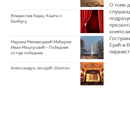
О томе д
слушаоца
Владислав Бајац: Књига о
подразу
бамбусу
презента
компози
Гостушк
Марина Миливојевић Мађарев:
Ерић и 
Иван Мештровић – Победник
пијанис
остаје победник
Александра Јагодић: Шаптач