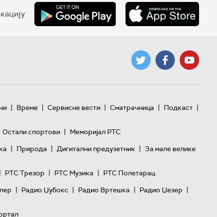
кацију
|
|
|
|
|
ни
Време
Сервисне вести
Сматрачница
Подкаст
|
Остали спортови
Меморијал РТС
|
|
|
ка
Природа
Дигитални предузетник
За мале велике
|
|
|
РТС Трезор
РТС Музика
РТС Полетарац
|
|
|
|
лер
Радио Џубокс
Радио Вртешка
Радио Џезер
ортал