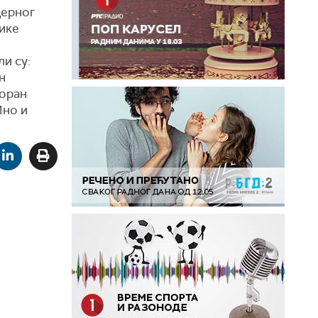
дерног
зике
и су:
н
Зоран
Ино и