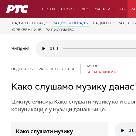
РТС
ВЕСТИ
СПОРТ
OKO
МАГАЗИН
ТВ
Р
РАДИО БЕОГРАД 1
РАДИО БЕОГРАД 2
РАДИО БЕОГРАД 3
Б
ФРЕКВЕНЦИЈЕ
РАДИО УЖИВО
Читај ми!
АУТОР:
НЕДЕЉА, 05.11.2023, 10:00 -> 10:14
БОЈАНА ЖИЖИЋ
Како слушамо музику данас
Циклус емисија Како слушати музику који овог
комуникације у музици данашњице.
Како слушати музику