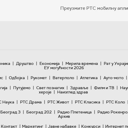
Преузмите РТС мобилну апли
|
|
|
|
оника
Друштво
Економија
Мерила времена
Рат у Украји
ЕУ могућности 2026
|
|
|
|
|
|
ис
Одбојка
Рукомет
Ватерполо
Атлетика
Ауто-мото
|
|
|
|
|
гијa
Путујемо
Свет познатих
Здравље
Филм и ТВ
Нау
|
хероје
Наизглед здрав
|
|
|
|
С Наука
РТС Драма
РТС Живот
РТС Класика
РТС Коло
|
|
|
 Београд 3
Београд 202
Радио Плетеница
Радио Рокенро
Архив
|
|
|
|
Контакт
Маркетинг
Јавне набавке
Конкурси
Интернет п