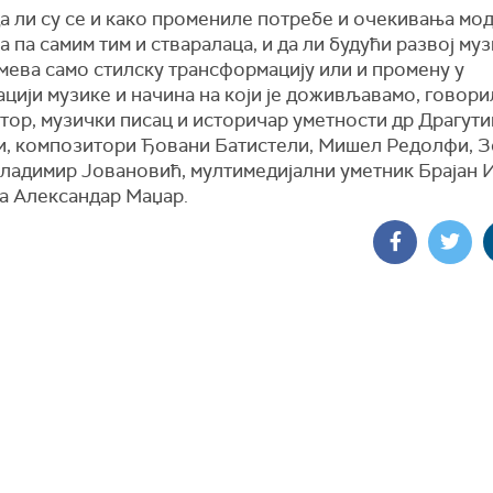
а ли су се и како промениле потребе и очекивања мо
 па самим тим и стваралаца, и да ли будући развој му
мева само стилску трансформацију или и промену у
цији музике и начина на који је доживљавамо, говорил
тор, музички писац и историчар уметности др Драгути
и, композитори Ђовани Батистели, Мишел Редолфи, 
Владимир Јовановић, мултимедијални уметник Брајан 
та Александар Маџар.