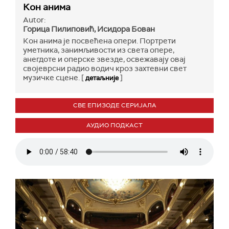
Кон анима
Autor:
Горица Пилиповић, Исидора Бован
Кон анима је посвећена опери. Портрети
уметника, занимљивости из света оперe,
анегдоте и оперске звезде, освежавају овај
својеврсни радио водич кроз захтевни свет
музичке сцене. [
]
детаљније
СВЕ ЕПИЗОДЕ СЕРИЈАЛА
АУДИО ПОДКАСТ