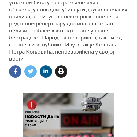
углавном бивају заборављене или се
обнављају поводом јубилеја и других свечаних
прилика, а присуство неке српске опере на
редовном репертоару доживљава се као
велики проблем како од стране управе
београдског Народног позоришта, тако и од
стране шире публике. Изузетак је Коштана
Петра Коњовића, непревазиђена у својој
врсти.