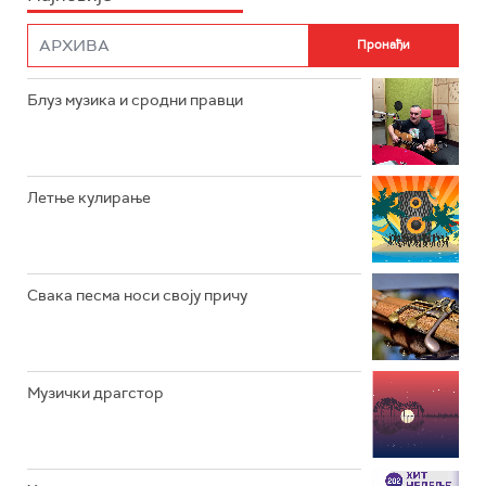
ФИЛМ
РАДИО РОКЕНРОЛЕР
РАДИО ЏУБОКС
Блуз музика и сродни правци
РАДИО ВРТЕШКА
РАДИО ЏЕЗЕР
Летње кулирање
АРХИВ
Свака песма носи своју причу
Музички драгстор