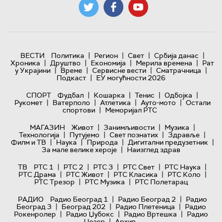
|
|
|
|
ВЕСТИ
Политика
Регион
Свет
Србија данас
|
|
|
|
Хроника
Друштво
Економија
Мерила времена
Рат
|
|
|
|
у Украјини
Време
Сервисне вести
Сматрачница
|
Подкаст
ЕУ могућности 2026
|
|
|
|
СПОРТ
Фудбал
Кошарка
Тенис
Одбојка
|
|
|
|
Рукомет
Ватерполо
Атлетика
Ауто-мото
Остали
|
спортови
Меморијал РТС
|
|
|
МАГАЗИН
Живот
Занимљивости
Музика
|
|
|
|
Технологијa
Путујемо
Свет познатих
Здравље
|
|
|
|
Филм и ТВ
Наука
Природа
Дигитални предузетник
|
За мале велике хероје
Наизглед здрав
|
|
|
|
|
ТВ
РТС 1
РТС 2
РТС 3
РТС Свет
РТС Наука
|
|
|
|
РТС Драма
РТС Живот
РТС Класика
РТС Коло
|
|
РТС Трезор
РТС Музика
РТС Полетарац
|
|
РАДИО
Радио Београд 1
Радио Београд 2
Радио
|
|
|
Београд 3
Београд 202
Радио Плетеница
Радио
|
|
|
Рокенролер
Радио Џубокс
Радио Вртешка
Радио
|
Џезер
Архив