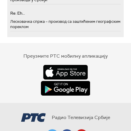
Re: Eh...
Лесковачка спржа – производ са заштићеним географским
пореклом
Преузмите РТС мобилну апликацију
Радио Телевизија Србије