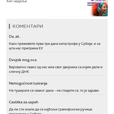
Хит недеље
КОМЕНТАРИ
Da, ali...
Како преживети прва три дана катастрофе у Србији, и за
шта нас припрема ЕУ
Dvojnik mog oca
Вероватно свако од нас има свог двојника са којим дели и
сличну ДНК
Nemogućnost tusiranja
Не туширате се сваког дана – не стидите се, то је здраво
Cestitke za uspeh
Да ли сте знали да се најбоље грамофонске ручице
производе у Србији