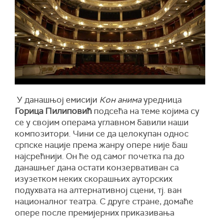
У данашњој емисији
Кон анима
уредница
Горица Пилиповић
подсећа на теме којима су
се у својим операма углавном бавили наши
композитори. Чини се да целокупан однос
српске нације према жанру опере није баш
најсрећнији. Он ће од самог почетка па до
данашњег дана остати конзервативан са
изузетком неких скорашњих ауторских
подухвата на алтернативној сцени, тј. ван
националног театра. С друге стране, домаће
опере после премијерних приказивања