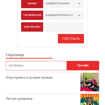
КАНАЛ:
ОДАБЕРИТЕ КАНАЛ
РАДИО БЕОГРАД 1
ТИП ЕМИСИЈЕ:
ОДАБЕРИТЕ ЕМИСИЈУ
РАДИО БЕОГРАД 2
СПОРТ
КЉУЧНА РЕЧ:
РАДИО БЕОГРАД 3
СЕРИЈА
БЕОГРАД 202
ИНФО
Најновије
РАДИО ПЛЕТЕНИЦА
ФИЛМ
РАДИО РОКЕНРОЛЕР
РАДИО ЏУБОКС
Блуз музика и сродни правци
РАДИО ВРТЕШКА
РАДИО ЏЕЗЕР
Летње кулирање