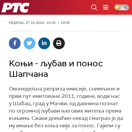
РТС
НЕДЕЉА, 27.10.2024, 10:05 -> 19:00
Коњи - љубав и понос
Шапчана
Овонедељна реприза емисије, снимљене и
први пут емитоване 2011. године, води нас
у Шабац, град у Мачви, од давнина познат
по огромној љубави његових житеља према
коњима. Сваки домаћин некад сматрао је да
му имање без коња није за понос. Гајили су