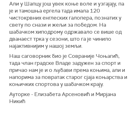
Али у Шапцу још увек коње воле и узгајају, па
је и тамошња ергела тада имала 120
чистокрвних енглеских галопера, познатих у
свету по снази и жељи за победом. На
шабачком хиподрому одржавало се више од
дванаест трка у сезони, што га је чинило
најактивнијим у нашој земљи.
Наш саговорник био је Совраније Чоњагић,
тада члан градске Владе задужен за спорт и
причао нам је и о љубави према коњима, али и
напорима за повратак старог сјаја коњарства и
коњичких спортова у шабачком крају.
Ауторке - Елизабета Арсеновић и Мирјана
Никић