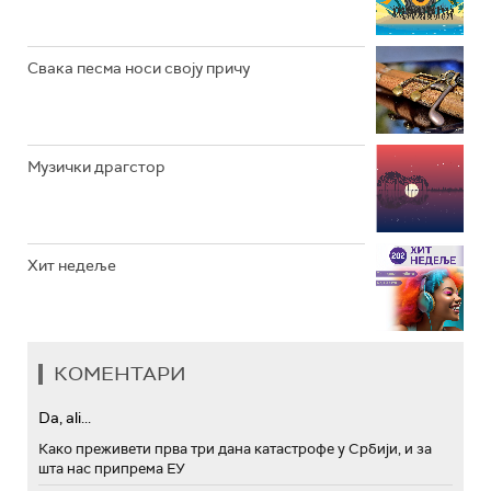
АРХИВ
Свака песма носи своју причу
Музички драгстор
Хит недеље
КОМЕНТАРИ
Da, ali...
Како преживети прва три дана катастрофе у Србији, и за
шта нас припрема ЕУ