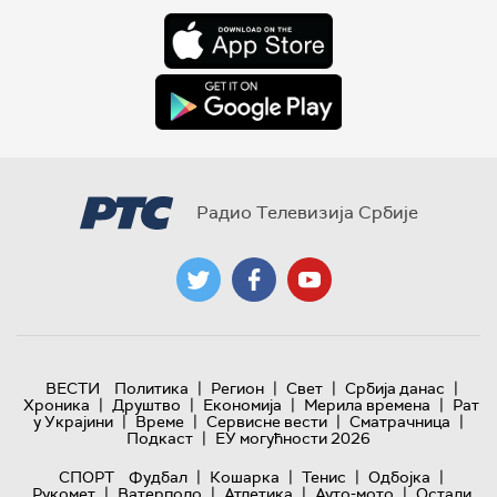
Радио Телевизија Србије
|
|
|
|
ВЕСТИ
Политика
Регион
Свет
Србија данас
|
|
|
|
Хроника
Друштво
Економија
Мерила времена
Рат
|
|
|
|
у Украјини
Време
Сервисне вести
Сматрачница
|
Подкаст
ЕУ могућности 2026
|
|
|
|
СПОРТ
Фудбал
Кошарка
Тенис
Одбојка
|
|
|
|
Рукомет
Ватерполо
Атлетика
Ауто-мото
Остали