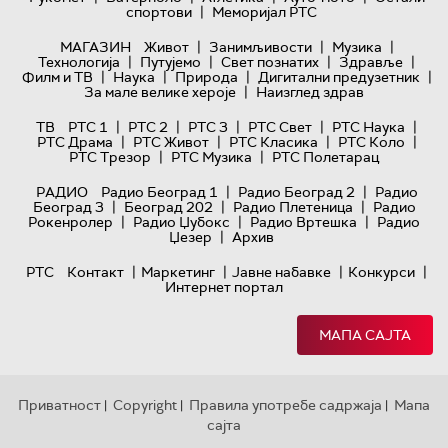
|
спортови
Меморијал РТС
|
|
|
МАГАЗИН
Живот
Занимљивости
Музика
|
|
|
|
Технологијa
Путујемо
Свет познатих
Здравље
|
|
|
|
Филм и ТВ
Наука
Природа
Дигитални предузетник
|
За мале велике хероје
Наизглед здрав
|
|
|
|
|
ТВ
РТС 1
РТС 2
РТС 3
РТС Свет
РТС Наука
|
|
|
|
РТС Драма
РТС Живот
РТС Класика
РТС Коло
|
|
РТС Трезор
РТС Музика
РТС Полетарац
|
|
РАДИО
Радио Београд 1
Радио Београд 2
Радио
|
|
|
Београд 3
Београд 202
Радио Плетеница
Радио
|
|
|
Рокенролер
Радио Џубокс
Радио Вртешка
Радио
|
Џезер
Архив
|
|
|
|
РТС
Контакт
Маркетинг
Јавне набавке
Конкурси
Интернет портал
МАПА САЈТА
Приватност
Copyright
Правила употребе садржаја
Мапа
|
|
|
сајта