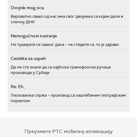
Dvojnik mog oca
Вероватно свако од нас има свог двојника са којим дели и
сличну ДНК
Nemogućnost tusiranja
Не туширате се сваког дана – не стидите се, то је здраво
Cestitke za uspeh
Да ли сте знали да се најбоље грамофонске ручице
производе у Србији
Re: Eh...
Лесковачка спржа – производ са заштићеним географским
пореклом
Преузмите РТС мобилну апликацију