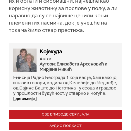
их и богати и сиромашни, најчешће као
корисну животињу за послове у пољу, а ли
наравно да су се највише ценили коњи
племенитих пасмина, док је учешће на
тркама било ствар престижа.
Којекуда
Autor:
Аутори: Елизабета Арсеновић и
Мирјана Никић
Емисија Радио Београда 1 која вас је, баш како јој
и назив говори, водила од Келебије до Медвеђе,
од Бајине Баште до Неготина - у сеоца и градове,
у прошлост и будућност, у стварно и могуће.
[
]
детаљније
СВЕ ЕПИЗОДЕ СЕРИЈАЛА
АУДИО ПОДКАСТ