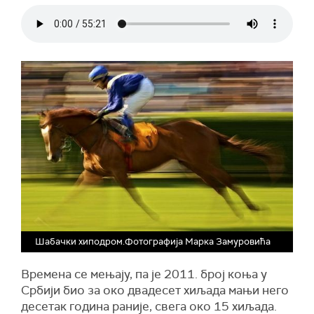
Шабачки хиподром.Фотографија Марка Замуровића
Времена се мењају, па је 2011. број коња у
Србији био за око двадесет хиљада мањи него
десетак година раније, свега око 15 хиљада.