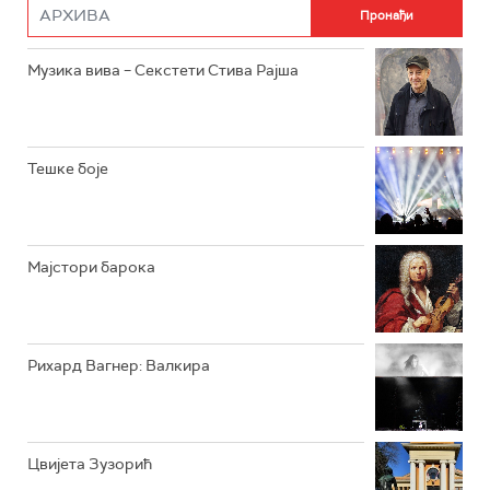
РАДИО РОКЕНРОЛЕР
РАДИО ЏУБОКС
Музика вива – Секстети Стива Рајша
РАДИО ВРТЕШКА
РАДИО ЏЕЗЕР
Тешке боје
АРХИВ
Мајстори барока
Рихард Вагнер: Валкира
Цвијета Зузорић