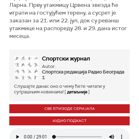
Ларна. Прву утакмицу Црвена звезда ће
играти на гостујућем терену, а сусрет је
заказан за 21. или 22. јул, док су реванш
утакмице на распореду 28. и 29. дана истог
месеца.
Спортски журнал
Autor:
Спортска редакција Радио Београда
1
Слушајте данас оно о чему ћете читати у
сутрашњим новинама! [
]
детаљније
СВЕ ЕПИЗОДЕ СЕРИЈАЛА
АУДИО ПОДКАСТ