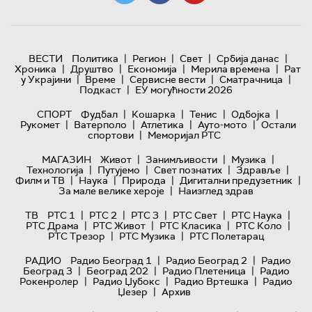
|
|
|
|
ВЕСТИ
Политика
Регион
Свет
Србија данас
|
|
|
|
Хроника
Друштво
Економија
Мерила времена
Рат
|
|
|
|
у Украјини
Време
Сервисне вести
Сматрачница
|
Подкаст
ЕУ могућности 2026
|
|
|
|
СПОРТ
Фудбал
Кошарка
Тенис
Одбојка
|
|
|
|
Рукомет
Ватерполо
Атлетика
Ауто-мото
Остали
|
спортови
Меморијал РТС
|
|
|
МАГАЗИН
Живот
Занимљивости
Музика
|
|
|
|
Технологијa
Путујемо
Свет познатих
Здравље
|
|
|
|
Филм и ТВ
Наука
Природа
Дигитални предузетник
|
За мале велике хероје
Наизглед здрав
|
|
|
|
|
ТВ
РТС 1
РТС 2
РТС 3
РТС Свет
РТС Наука
|
|
|
|
РТС Драма
РТС Живот
РТС Класика
РТС Коло
|
|
РТС Трезор
РТС Музика
РТС Полетарац
|
|
РАДИО
Радио Београд 1
Радио Београд 2
Радио
|
|
|
Београд 3
Београд 202
Радио Плетеница
Радио
|
|
|
Рокенролер
Радио Џубокс
Радио Вртешка
Радио
|
Џезер
Архив