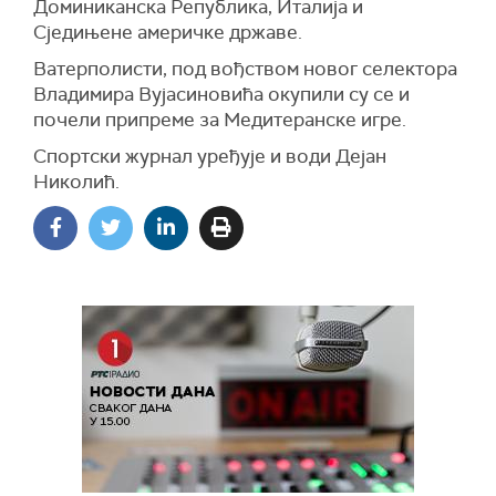
Доминиканска Република, Италија и
Сједињене америчке државе.
Ватерполисти, под вођством новог селектора
Владимира Вујасиновића окупили су се и
почели припреме за Медитеранске игре.
Спортски журнал уређује и води Дејан
Николић.