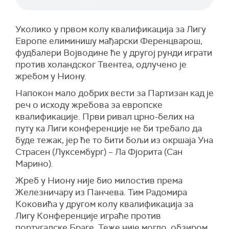
Уколико у првом колу квалификација за Лигу
Европе елиминишу мађарски Ференцварош,
фудбалери Војводине ће у другој рунди играти
против холандског Твентеа, одлучено је
жребом у Ниону.
Напокон мало добрих вести за Партизан кад је
реч о исходу жребова за европске
квалификације. Први ривал црно-белих на
путу ка Лиги конференције не би требало да
буде тежак, јер ће то бити бољи из окршаја Уна
Страсен (Луксембург) – Ла Фјорита (Сан
Марино).
Жреб у Ниону није био милостив према
Железничару из Панчева. Тим Радомира
Коковића у другом колу квалификација за
Лигу Конференције играће против
португалске Браге. Теже није могло, обзиром