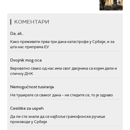
КОМЕНТАРИ
Da, ali...
Како преживети прва три дана катастрофе у Србији, и за
шта нас припрема ЕУ
Dvojnik mog oca
Вероватно свако од нас има свог двојника са којим дели и
сличну ДНК
Nemogućnost tusiranja
Не туширате се сваког дана – не стидите се, то је здраво
Cestitke za uspeh
Да ли сте знали да се најбоље грамофонске ручице
производе у Србији