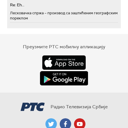
Re: Eh...
Лесковачка спржа – производ са заштићеним географским
пореклом
Преузмите РТС мобилну апликацију
Радио Телевизија Србије