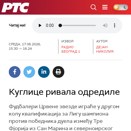
РТС
Читај ми!
ИЗВОР:
АУТОР:
СРЕДА, 17.06.2026,
РАДИО
ДЕЈАН
15:30 -> 16:24
БЕОГРАД 1
НИКОЛИЋ
Куглице ривала одредиле
Фудбалери Црвене звезде играће у другом
колу квалификација за Лигу шампиона
против победника дуела између Тре
Фјорија из Сан Марина и северноирског