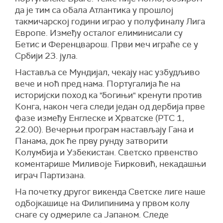
да је тим са обала Атлантика у прошлој
такмичарској години играо у полуфиналу Лига
Европе. Између осталог елиминисали су
Бетис и Ференцварош. Први меч играће се у
Србији 23. јула.
Наставља се Мундијал, чекају нас узбудљиво
вече и ноћ пред нама. Португалија ће на
историјски поход ка "богињи" кренути против
Конга, након чега следи један од дербија прве
фазе између Енглеске и Хрватске (РТС 1,
22.00). Вечерњи програм настављају Гана и
Панама, док ће прву рунду затворити
Колумбија и Узбекистан. Светско првенство
коментарише Миливоје Ћирковић, некадашњи
играч Партизана.
На почетку другог викенда Светске лиге наше
одбојкашице на Филипинима у првом колу
снаге су одмериле са Јапаном. Следе