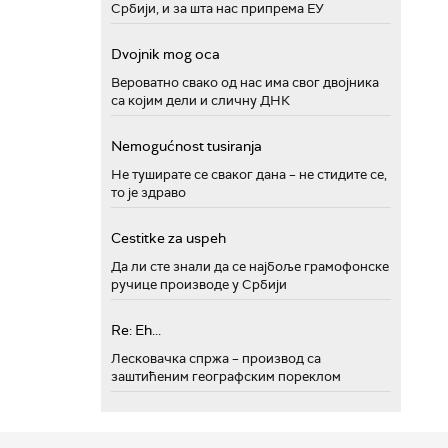
Србији, и за шта нас припрема ЕУ
Dvojnik mog oca
Вероватно свако од нас има свог двојника
са којим дели и сличну ДНК
Nemogućnost tusiranja
Не туширате се сваког дана – не стидите се,
то је здраво
Cestitke za uspeh
Да ли сте знали да се најбоље грамофонске
ручице производе у Србији
Re: Eh...
Лесковачка спржа – производ са
заштићеним географским пореклом