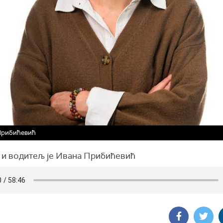
Прибићевић
 и водитељ је Ивана Прибићевић