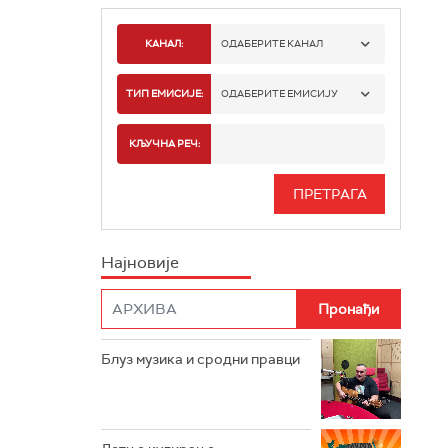
КАНАЛ:
ОДАБЕРИТЕ КАНАЛ
РАДИО БЕОГРАД 1
ТИП ЕМИСИЈЕ:
ОДАБЕРИТЕ ЕМИСИЈУ
РАДИО БЕОГРАД 2
СПОРТ
КЉУЧНА РЕЧ:
РАДИО БЕОГРАД 3
СЕРИЈА
БЕОГРАД 202
ИНФО
Најновије
РАДИО ПЛЕТЕНИЦА
ФИЛМ
РАДИО РОКЕНРОЛЕР
РАДИО ЏУБОКС
Блуз музика и сродни правци
РАДИО ВРТЕШКА
РАДИО ЏЕЗЕР