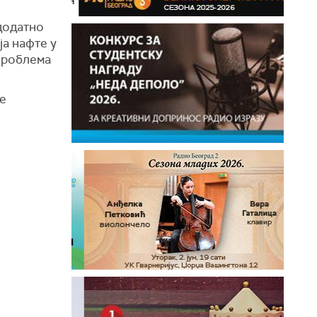
додатно
ја нафте у
 проблема
ње