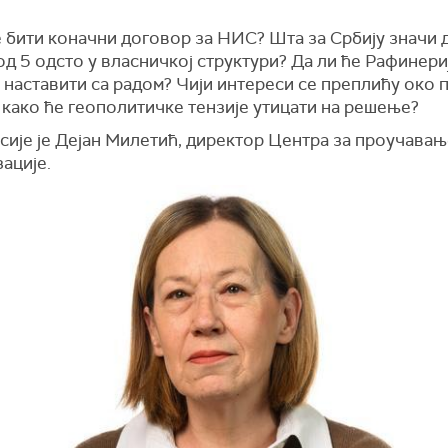
е бити коначни договор за НИС? Шта за Србију значи 
д 5 одсто у власничкој структури? Да ли ће Рафинери
 наставити са радом? Чији интереси се преплићу око
 како ће геополитичке тензије утицати на решење?
сије је Дејан Милетић, директор Центра за проучава
ације.