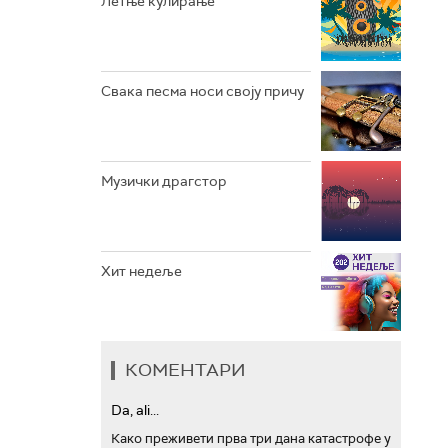
Летње кулирање
АРХИВ
Свака песма носи своју причу
Музички драгстор
Хит недеље
КОМЕНТАРИ
Da, ali...
Како преживети прва три дана катастрофе у