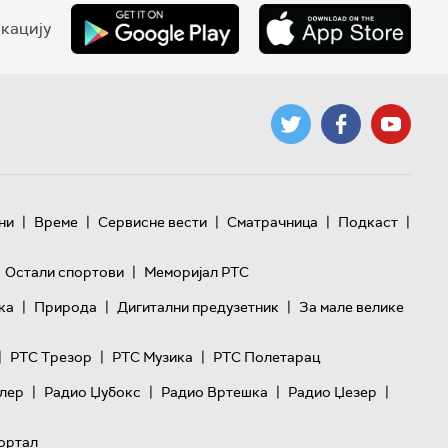
кацију
|
|
|
|
|
ни
Време
Сервисне вести
Сматрачница
Подкаст
|
Остали спортови
Меморијал РТС
|
|
|
ка
Природа
Дигитални предузетник
За мале велике
|
|
|
РТС Трезор
РТС Музика
РТС Полетарац
|
|
|
|
лер
Радио Џубокс
Радио Вртешка
Радио Џезер
ортал