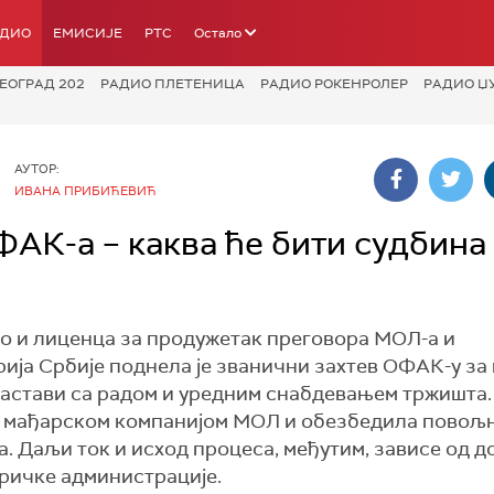
АДИО
ЕМИСИЈЕ
РТС
Остало
ЕОГРАД 202
РАДИО ПЛЕТЕНИЦА
РАДИО РОКЕНРОЛЕР
РАДИО Џ
АУТОР:
ИВАНА ПРИБИЋЕВИЋ
АК-а – каква ће бити судбина
о и лиценца за продужетак преговора МОЛ-а и
ија Србије поднела је званични захтев ОФАК-у за
настави са радом и уредним снабдевањем тржишта.
са мађарском компанијом МОЛ и обезбедила повољ
а. Даљи ток и исход процеса, међутим, зависе од 
еричке администрације.