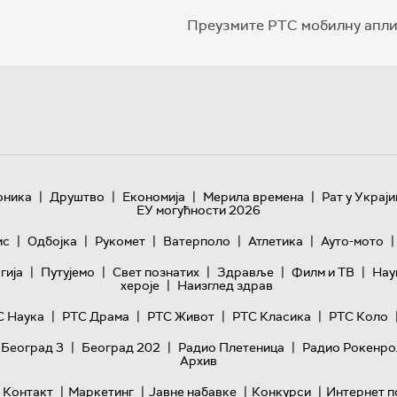
Преузмите РТС мобилну апли
|
|
|
|
оника
Друштво
Економија
Мерила времена
Рат у Украји
ЕУ могућности 2026
|
|
|
|
|
|
ис
Одбојка
Рукомет
Ватерполо
Атлетика
Ауто-мото
|
|
|
|
|
гијa
Путујемо
Свет познатих
Здравље
Филм и ТВ
Нау
|
хероје
Наизглед здрав
|
|
|
|
С Наука
РТС Драма
РТС Живот
РТС Класика
РТС Коло
|
|
|
 Београд 3
Београд 202
Радио Плетеница
Радио Рокенро
Архив
|
|
|
|
Контакт
Маркетинг
Јавне набавке
Конкурси
Интернет п