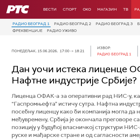
РТС
ВЕСТИ
СПОРТ
OKO
МАГАЗИН
ТВ
Р
РАДИО БЕОГРАД 1
РАДИО БЕОГРАД 2
РАДИО БЕОГРАД 3
Б
ФРЕКВЕНЦИЈЕ
РАДИО УЖИВО
ИЗВОР:
ПОНЕДЕЉАК, 15.06.2026, 17:00 -> 18:21
РАДИО БЕОГРАД 1
Дан уочи истека лиценце ОФ
Нафтне индустрије Србије?
Лиценца ОФАК-а за оперативни рад НИС-у, ка
“Гаспромњефта” истичу сутра. Нафтна индустр
посебну лиценцу како би компанија могла да 
међувремену, Србија је окончала преговоре 
позицију у будућој власничкој структури НИС-
руске и мађарске стране и од сагласности ам