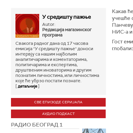
Какав ћ
У средишту пажње
учешће о
Autor:
Панчеву
Редакција магазинског
НИС-а и
програма
Гост еми
Свакога радног дана од 17 часова
глобализ
емисија "У средишту пажње" доноси
интервју са нашим најбољим
аналитичарима и коментаторима,
политичарима и експертима,
друштвеним иноваторима и другим
познатим личностима, или личностима
које ће убрзо постати познате.
[
]
детаљније
СВЕ ЕПИЗОДЕ СЕРИЈАЛА
АУДИО ПОДКАСТ
РАДИО БЕОГРАД 1