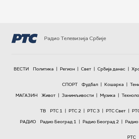
Радио Телевизија Србије
|
|
|
|
ВЕСТИ
Политика
Регион
Свет
Србија данас
Хр
|
|
СПОРТ
Фудбал
Кошарка
Тен
|
|
|
МАГАЗИН
Живот
Занимљивости
Музика
Техноло
|
|
|
|
ТВ
РТС 1
РТС 2
РТС 3
РТС Свет
РТ
|
|
РАДИО
Радио Београд 1
Радио Београд 2
Радио
РТС