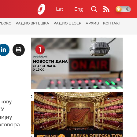
Lat
Eng
УБОКС
РАДИО ВРТЕШКА
РАДИО ЏЕЗЕР
АРХИВ
КОНТАКТ
 нову
 У
нијиу
договора