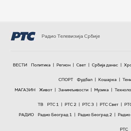
Радио Телевизија Србије
|
|
|
|
ВЕСТИ
Политика
Регион
Свет
Србија данас
Хр
|
|
СПОРТ
Фудбал
Кошарка
Тен
|
|
|
МАГАЗИН
Живот
Занимљивости
Музика
Техноло
|
|
|
|
ТВ
РТС 1
РТС 2
РТС 3
РТС Свет
РТ
|
|
РАДИО
Радио Београд 1
Радио Београд 2
Радио
РТС