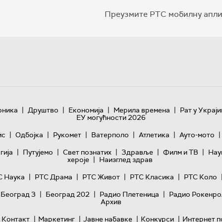
Преузмите РТС мобилну апли
|
|
|
|
оника
Друштво
Економија
Мерила времена
Рат у Украји
ЕУ могућности 2026
|
|
|
|
|
|
ис
Одбојка
Рукомет
Ватерполо
Атлетика
Ауто-мото
|
|
|
|
|
гијa
Путујемо
Свет познатих
Здравље
Филм и ТВ
Нау
|
хероје
Наизглед здрав
|
|
|
|
С Наука
РТС Драма
РТС Живот
РТС Класика
РТС Коло
|
|
|
 Београд 3
Београд 202
Радио Плетеница
Радио Рокенро
Архив
|
|
|
|
Контакт
Маркетинг
Јавне набавке
Конкурси
Интернет п