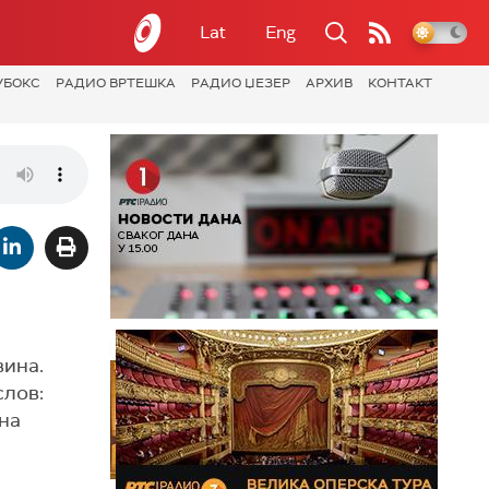
Lat
Eng
УБОКС
РАДИО ВРТЕШКА
РАДИО ЏЕЗЕР
АРХИВ
КОНТАКТ
вина.
слов:
 на