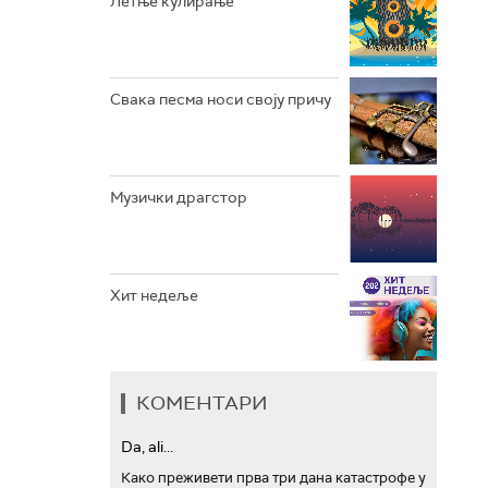
Летње кулирање
АРХИВ
Свака песма носи своју причу
Музички драгстор
Хит недеље
КОМЕНТАРИ
Da, ali...
Како преживети прва три дана катастрофе у