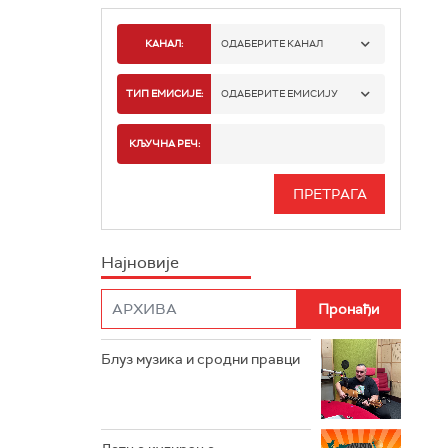
КАНАЛ:
ОДАБЕРИТЕ КАНАЛ
РАДИО БЕОГРАД 1
ТИП ЕМИСИЈЕ:
ОДАБЕРИТЕ ЕМИСИЈУ
РАДИО БЕОГРАД 2
СПОРТ
КЉУЧНА РЕЧ:
РАДИО БЕОГРАД 3
СЕРИЈА
БЕОГРАД 202
ИНФО
Најновије
РАДИО ПЛЕТЕНИЦА
ФИЛМ
РАДИО РОКЕНРОЛЕР
РАДИО ЏУБОКС
Блуз музика и сродни правци
РАДИО ВРТЕШКА
РАДИО ЏЕЗЕР