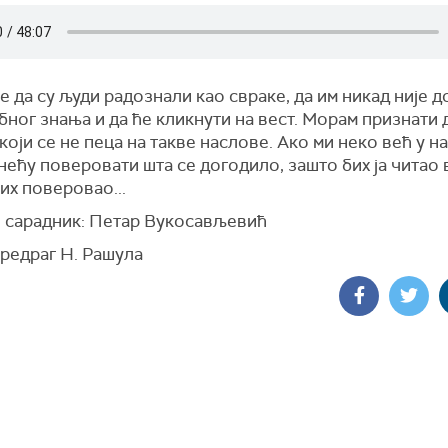
е да су људи радознали као свраке, да им никад није д
ног знања и да ће кликнути на вест. Морам признати д
који се не пеца на такве наслове. Ако ми неко већ у н
нећу поверовати шта се догодило, зашто бих ја читао 
бих поверовао...
 сарадник: Петар Вукосављевић
Предраг Н. Рашула