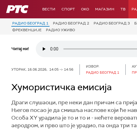
РТС
ВЕСТИ
СПОРТ
OKO
МАГАЗИН
ТВ
Р
РАДИО БЕОГРАД 1
РАДИО БЕОГРАД 2
РАДИО БЕОГРАД 3
Б
ФРЕКВЕНЦИЈЕ
РАДИО УЖИВО
Читај ми!
ИЗВОР:
АУ
УТОРАК, 16.06.2026, 14:05 -> 14:56
РАДИО БЕОГРАД 1
ПР
Хумористичка емисија
Драги слушаоци, пре неки дан причам са приј
Његов посао је да смишља наслове који ће на
Особа XY урадила је то и то и - нећете верова
аеродром, и прво што је урадио, па онда три та