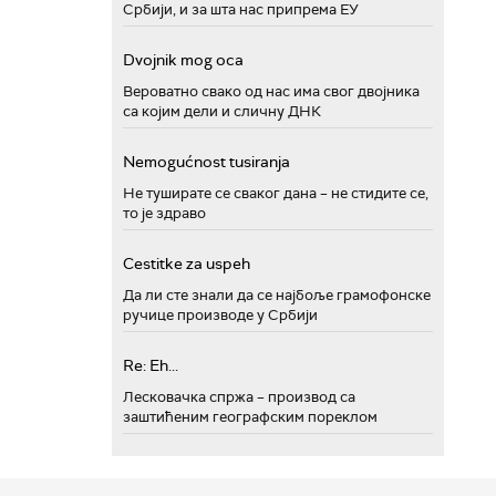
Србији, и за шта нас припрема ЕУ
Dvojnik mog oca
Вероватно свако од нас има свог двојника
са којим дели и сличну ДНК
Nemogućnost tusiranja
Не туширате се сваког дана – не стидите се,
то је здраво
Cestitke za uspeh
Да ли сте знали да се најбоље грамофонске
ручице производе у Србији
Re: Eh...
Лесковачка спржа – производ са
заштићеним географским пореклом