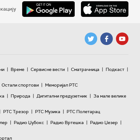
кацију
|
|
|
|
|
ни
Време
Сервисне вести
Сматрачница
Подкаст
|
Остали спортови
Меморијал РТС
|
|
|
ка
Природа
Дигитални предузетник
За мале велике
|
|
|
РТС Трезор
РТС Музика
РТС Полетарац
|
|
|
|
лер
Радио Џубокс
Радио Вртешка
Радио Џезер
ортал