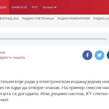
АДИО
ЕМИСИЈЕ
РТС
Остало
ЕОГРАД 202
РАДИО ПЛЕТЕНИЦА
РАДИО РОКЕНРОЛЕР
РАДИО Џ
ТОР:
ЕДРАГ Н. РАШУЛА
атељем који ради у електронском издању једних но
вести људе да отворе чланак. На пример смисли на
ти шта се догодило. Или, рецимо наслов, XY слетео
чке!