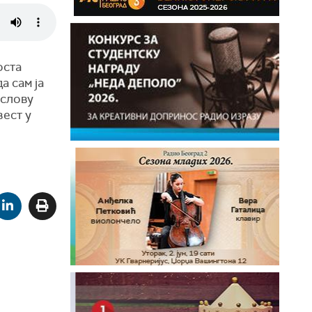
оста
а сам ја
аслову
вест у