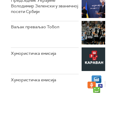
Председник Украјине
Володимир Зеленски у званичној
посети Србији
Ваљак преваљао Тобол
Хумористичка емисија
Хумористичка емисија