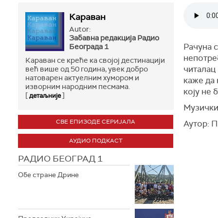
Караван
Autor:
Забавна редакција Радио
Рачуна с
Бeограда 1
непотреб
Караван се креће ка својој дестинацији
читалац 
већ више од 50 година, увек добро
натоварен актуелним хумором и
каже да 
изворним народним песмама.
коју не 
[
]
детаљније
Музички
СВЕ ЕПИЗОДЕ СЕРИЈАЛА
Аутор: 
АУДИО ПОДКАСТ
РАДИО БЕОГРАД 1
Обе стране Дрине