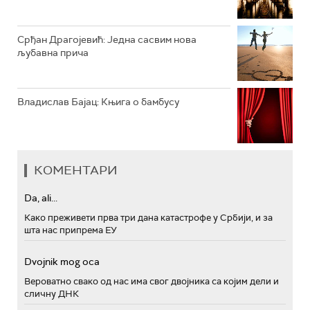
Срђан Драгојевић: Једна сасвим нова
љубавна прича
Владислав Бајац: Књига о бамбусу
КОМЕНТАРИ
Da, ali...
Како преживети прва три дана катастрофе у Србији, и за
шта нас припрема ЕУ
Dvojnik mog oca
Вероватно свако од нас има свог двојника са којим дели и
сличну ДНК