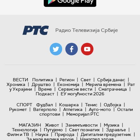
Радио Телевизија Србије
|
|
|
|
ВЕСТИ
Политика
Регион
Свет
Србија данас
|
|
|
|
Хроника
Друштво
Економија
Мерила времена
Рат
|
|
|
|
у Украјини
Време
Сервисне вести
Сматрачница
|
Подкаст
ЕУ могућности 2026
|
|
|
|
СПОРТ
Фудбал
Кошарка
Тенис
Одбојка
|
|
|
|
Рукомет
Ватерполо
Атлетика
Ауто-мото
Остали
|
спортови
Меморијал РТС
|
|
|
МАГАЗИН
Живот
Занимљивости
Музика
|
|
|
|
Технологијa
Путујемо
Свет познатих
Здравље
|
|
|
|
Филм и ТВ
Наука
Природа
Дигитални предузетник
|
За мале велике хероје
Наизглед здрав