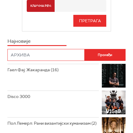
РАДИО БЕОГРАД 2
СПОРТ
КЉУЧНА РЕЧ:
РАДИО БЕОГРАД 3
СЕРИЈА
БЕОГРАД 202
ИНФО
Најновије
РАДИО ПЛЕТЕНИЦА
ФИЛМ
РАДИО РОКЕНРОЛЕР
РАДИО ЏУБОКС
Гаел Фај: Жакаранда (16)
РАДИО ВРТЕШКА
РАДИО ЏЕЗЕР
Disco 3000
АРХИВ
Пол Лемерл: Рани византијски хуманизам (2)