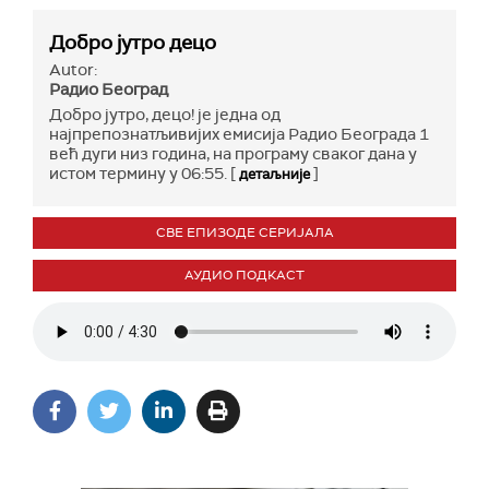
Добро јутро децо
Autor:
Радио Београд
Добро јутро, децо! је једна од
најпрепознатљивијих емисија Радио Београда 1
већ дуги низ година, на програму сваког дана у
истом термину у 06:55. [
]
детаљније
СВЕ ЕПИЗОДЕ СЕРИЈАЛА
АУДИО ПОДКАСТ