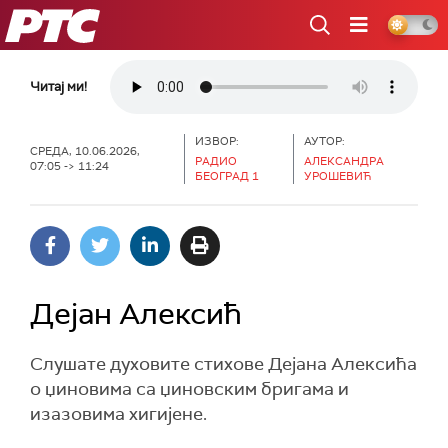
РТС
Читај ми!
ИЗВОР:
АУТОР:
СРЕДА, 10.06.2026,
РАДИО
АЛЕКСАНДРА
07:05 -> 11:24
БЕОГРАД 1
УРОШЕВИЋ
Дејан Алексић
Слушате духовите стихове Дејана Алексића
о џиновима са џиновским бригама и
изазовима хигијене.