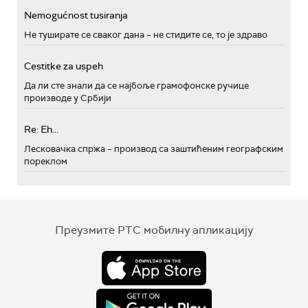
Nemogućnost tusiranja
Не туширате се сваког дана – не стидите се, то је здраво
Cestitke za uspeh
Да ли сте знали да се најбоље грамофонске ручице
производе у Србији
Re: Eh...
Лесковачка спржа – производ са заштићеним географским
пореклом
Преузмите РТС мобилну апликацију