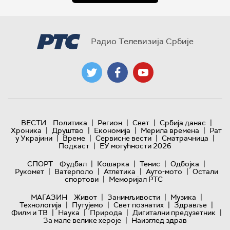
Радио Телевизија Србије
|
|
|
|
ВЕСТИ
Политика
Регион
Свет
Србија данас
|
|
|
|
Хроника
Друштво
Економија
Мерила времена
Рат
|
|
|
|
у Украјини
Време
Сервисне вести
Сматрачница
|
Подкаст
ЕУ могућности 2026
|
|
|
|
СПОРТ
Фудбал
Кошарка
Тенис
Одбојка
|
|
|
|
Рукомет
Ватерполо
Атлетика
Ауто-мото
Остали
|
спортови
Меморијал РТС
|
|
|
МАГАЗИН
Живот
Занимљивости
Музика
|
|
|
|
Технологијa
Путујемо
Свет познатих
Здравље
|
|
|
|
Филм и ТВ
Наука
Природа
Дигитални предузетник
|
За мале велике хероје
Наизглед здрав