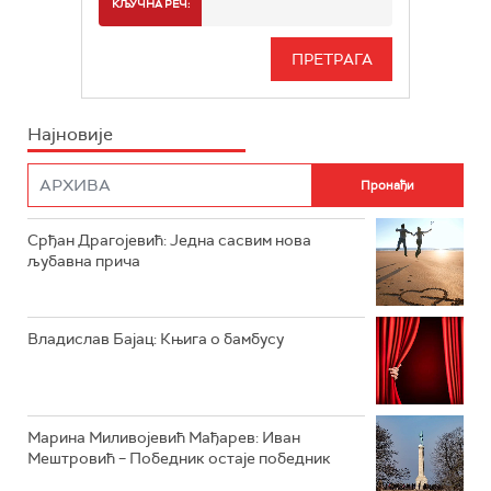
СПОРТ
КЉУЧНА РЕЧ:
РАДИО БЕОГРАД 3
СЕРИЈА
БЕОГРАД 202
ИНФО
Најновије
РАДИО ПЛЕТЕНИЦА
ФИЛМ
РАДИО РОКЕНРОЛЕР
РАДИО ЏУБОКС
Срђан Драгојевић: Једна сасвим нова
љубавна прича
РАДИО ВРТЕШКА
РАДИО ЏЕЗЕР
Владислав Бајац: Књига о бамбусу
АРХИВ
Марина Миливојевић Мађарев: Иван
Мештровић – Победник остаје победник