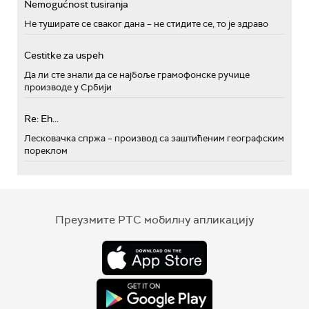
Nemogućnost tusiranja
Не туширате се сваког дана – не стидите се, то је здраво
Cestitke za uspeh
Да ли сте знали да се најбоље грамофонске ручице
производе у Србији
Re: Eh...
Лесковачка спржа – производ са заштићеним географским
пореклом
Преузмите РТС мобилну апликацију