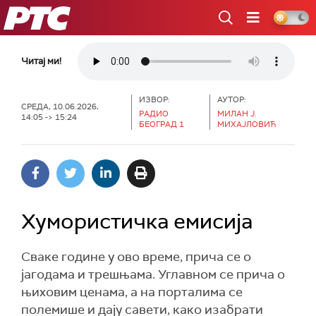
РТС
Читај ми!
ИЗВОР:
АУТОР:
СРЕДА, 10.06.2026,
РАДИО
МИЛАН Ј.
14:05 -> 15:24
БЕОГРАД 1
МИХАЈЛОВИЋ
Хумористичка емисија
Сваке године у ово време, прича се о
јагодама и трешњама. Углавном се прича о
њиховим ценама, а на порталима се
полемише и дају савети, како изабрати