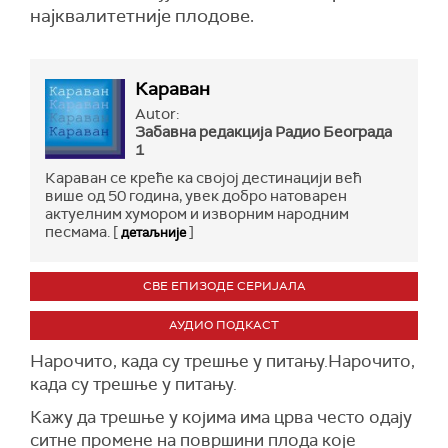
најквалитетније плодове.
Караван
Autor:
Забавна редакција Радио Бeограда
1
Караван се креће ка својој дестинацији већ
више од 50 година, увек добро натоварен
актуелним хумором и изворним народним
песмама. [
]
детаљније
СВЕ ЕПИЗОДЕ СЕРИЈАЛА
АУДИО ПОДКАСТ
Нарочито, када су трешње у питању.Нарочито,
када су трешње у питању.
Кажу да трешње у којима има црва често одају
ситне промене на површини плода које