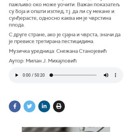
пажљиво око може уочити. Важан показатељ
су боја и општи изглед, т.ј. да ли су мекане и
сунђерасте, односно каква им је чврстина
плода.
С друге стране, ако је сјајна и чврста, значи да
је превисе третирана пестицидима.
Музичка уредница: Снежана Станојевић
Аутор: Милан Ј. Михајловић