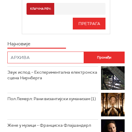
РАДИО БЕОГРАД 2
СПОРТ
КЉУЧНА РЕЧ:
РАДИО БЕОГРАД 3
СЕРИЈА
БЕОГРАД 202
ИНФО
Најновије
РАДИО ПЛЕТЕНИЦА
ФИЛМ
РАДИО РОКЕНРОЛЕР
РАДИО ЏУБОКС
Звук испод – Експериментална електронска
сцена Нирнберга
РАДИО ВРТЕШКА
РАДИО ЏЕЗЕР
Пол Лемерл: Рани византијски хуманизам (1)
АРХИВ
Жене у музици – Франциска Флајшандерл