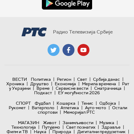
Радио Телевизија Србије
|
|
|
|
ВЕСТИ
Политика
Регион
Свет
Србија данас
|
|
|
|
Хроника
Друштво
Економија
Мерила времена
Рат
|
|
|
|
у Украјини
Време
Сервисне вести
Сматрачница
|
Подкаст
ЕУ могућности 2026
|
|
|
|
СПОРТ
Фудбал
Кошарка
Тенис
Одбојка
|
|
|
|
Рукомет
Ватерполо
Атлетика
Ауто-мото
Остали
|
спортови
Меморијал РТС
|
|
|
МАГАЗИН
Живот
Занимљивости
Музика
|
|
|
|
Технологијa
Путујемо
Свет познатих
Здравље
|
|
|
|
Филм и ТВ
Наука
Природа
Дигитални предузетник