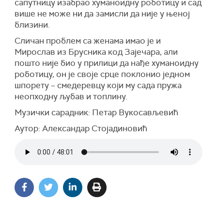
сапутницу изабрао хуманоидну роботицу и сад
више не може ни да замисли да није у њеној
близини.
Сличан проблем са женама имао је и
Мирослав из Брусника код Зајечара, али
пошто није био у прилици да нађе хуманоидну
роботицу, он је своје срце поклонио једном
шпорету – смедеревцу који му сада пружа
неопходну љубав и топлину.
Музички сарадник: Петар Вукосављевић
Аутор: Александар Стојадиновић