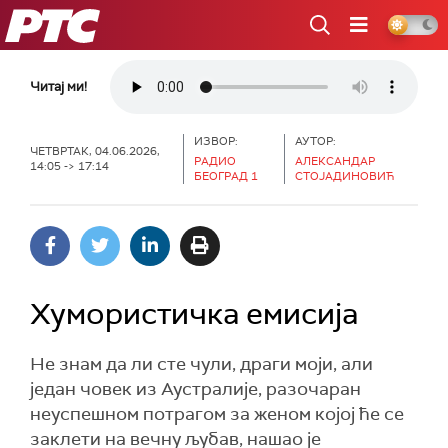
РТС
Читај ми!
ИЗВОР:
АУТОР:
ЧЕТВРТАК, 04.06.2026,
РАДИО
АЛЕКСАНДАР
14:05 -> 17:14
БЕОГРАД 1
СТОЈАДИНОВИЋ
Хумористичка емисија
Не знам да ли сте чули, драги моји, али
један човек из Аустралије, разочаран
неуспешном потрагом за женом којој ће се
заклети на вечну љубав, нашао је