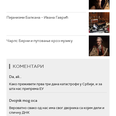
Пијанизми Балкана – Ивана Гаврић
Чарлс Берни и путовање кроз музику
КОМЕНТАРИ
Da, ali...
Како преживети прва три дана катастрофе у Србији, и за
шта нас припрема ЕУ
Dvojnik mog oca
Вероватно свако од нас има свог двојника са којим дели и
сличну ДНК