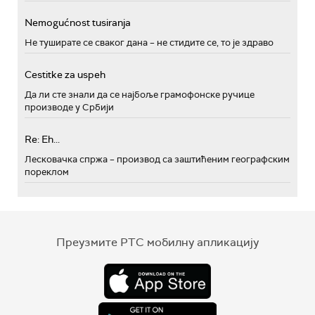
Nemogućnost tusiranja
Не туширате се сваког дана – не стидите се, то је здраво
Cestitke za uspeh
Да ли сте знали да се најбоље грамофонске ручице
производе у Србији
Re: Eh...
Лесковачка спржа – производ са заштићеним географским
пореклом
Преузмите РТС мобилну апликацију