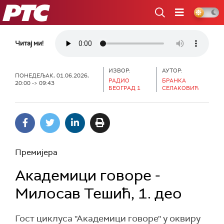
РТС
Читај ми!
ИЗВОР:
АУТОР:
ПОНЕДЕЉАК, 01.06.2026,
РАДИО
БРАНКА
20:00 -> 09:43
БЕОГРАД 1
СЕЛАКОВИЋ
Премијера
Академици говоре -
Милосав Тешић, 1. део
Гост циклуса ''Академици говоре'' у оквиру