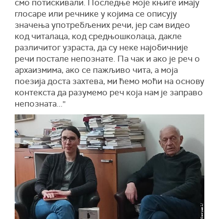
смо потискивали. Последње моје књиге имају
глосаре или речнике у којима се описују
значења употребљених речи, јер сам видео
код читалаца, код средњошколаца, дакле
различитог узраста, да су неке најобичније
речи постале непознате. Па чак и ако је реч о
архаизмима, ако се пажљиво чита, а моја
поезија доста захтева, ми ћемо моћи на основу
контекста да разумемо реч која нам је заправо
непозната...''