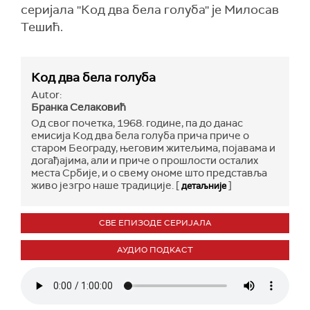
серијала ''Код два бела голуба'' је Милосав
Тешић.
Код два бела голуба
Autor:
Бранка Селаковић
Од свог почетка, 1968. године, па до данас
емисија Код два бела голуба прича приче о
старом Београду, његовим житељима, појавама и
догађајима, али и приче о прошлости осталих
места Србије, и о свему ономе што представља
живо језгро наше традиције. [
]
детаљније
СВЕ ЕПИЗОДЕ СЕРИЈАЛА
АУДИО ПОДКАСТ