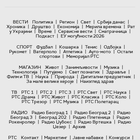
|
|
|
|
ВЕСТИ
Политика
Регион
Свет
Србија данас
|
|
|
|
Хроника
Друштво
Економија
Мерила времена
Рат
|
|
|
|
у Украјини
Време
Сервисне вести
Сматрачница
|
Подкаст
ЕУ могућности 2026
|
|
|
|
СПОРТ
Фудбал
Кошарка
Тенис
Одбојка
|
|
|
|
Рукомет
Ватерполо
Атлетика
Ауто-мото
Остали
|
спортови
Меморијал РТС
|
|
|
МАГАЗИН
Живот
Занимљивости
Музика
|
|
|
|
Технологијa
Путујемо
Свет познатих
Здравље
|
|
|
|
Филм и ТВ
Наука
Природа
Дигитални предузетник
|
За мале велике хероје
Наизглед здрав
|
|
|
|
|
ТВ
РТС 1
РТС 2
РТС 3
РТС Свет
РТС Наука
|
|
|
|
РТС Драма
РТС Живот
РТС Класика
РТС Коло
|
|
РТС Трезор
РТС Музика
РТС Полетарац
|
|
РАДИО
Радио Београд 1
Радио Београд 2
Радио
|
|
|
Београд 3
Београд 202
Радио Плетеница
Радио
|
|
|
Рокенролер
Радио Џубокс
Радио Вртешка
Радио
|
Џезер
Архив
|
|
|
|
РТС
Контакт
Маркетинг
Јавне набавке
Конкурси