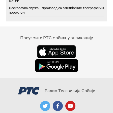
Re: Eh...
Лесковачка спржа – производ са заштићеним географским
пореклом
Преузмите РТС мобилну апликацију
Радио Телевизија Србије