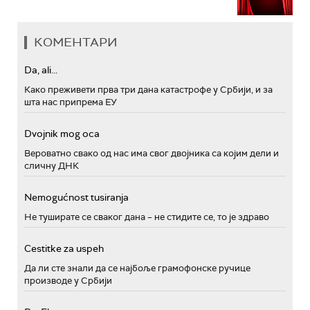
КОМЕНТАРИ
Da, ali...
Како преживети прва три дана катастрофе у Србији, и за
шта нас припрема ЕУ
Dvojnik mog oca
Вероватно свако од нас има свог двојника са којим дели и
сличну ДНК
Nemogućnost tusiranja
Не туширате се сваког дана – не стидите се, то је здраво
Cestitke za uspeh
Да ли сте знали да се најбоље грамофонске ручице
производе у Србији