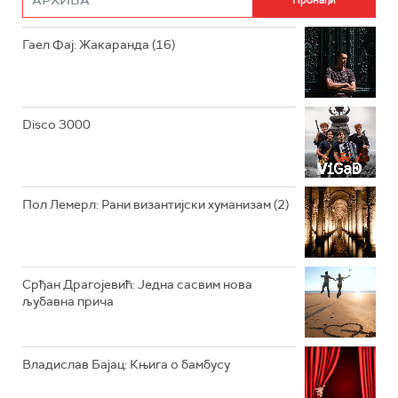
РАДИО ЏУБОКС
Гаел Фај: Жакаранда (16)
РАДИО ВРТЕШКА
РАДИО ЏЕЗЕР
Disco 3000
АРХИВ
Пол Лемерл: Рани византијски хуманизам (2)
Срђан Драгојевић: Једна сасвим нова
љубавна прича
Владислав Бајац: Књига о бамбусу