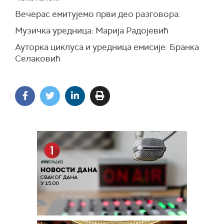
Вечерас емитујемо први део разговора.
Музичка уредница: Марија Радојевић
Ауторка циклуса и уредница емисије: Бранка
Селаковић