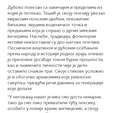
Дубоко повезан са завичајем и пределима из
којих је потекао, Тешић је своју поезију увезао
мирисним пољским цвећем, лековитим
биљкама, звуцима воденичког точка и
предањима која је слушао о дугим зимским
вечерима. Наслеђе, традиција, фолклорни
мотиви неизоставни су део његове поетике.
Песничком вештином и дубоким осећањем
према народу и историји родног краја, опевао
је преломне догађаје током бурне прошлости,
као и знамените личности чије је дело
оставило снажан траг. Своје стихове усложио
је и обогатио архаизмима које ревносно
сакупља, чувајући речи давнина за генерације
које долазе.
''У неговању нашег језика смо доста немарни,
тако да смо лако прихватили туђу лексику,
особито у новије време англицизме, а своју