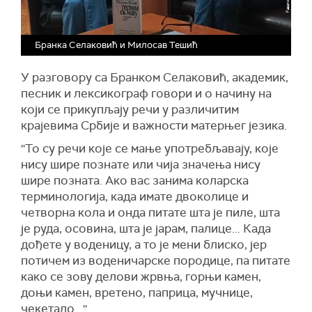
Бранка Селаковић и Милосав Тешић
У разговору са Бранком Селаковић, академик,
песник и лексикограф говори и о начину на
који се прикупљају речи у различитим
крајевима Србије и важности матерњег језика.
''То су речи које се мање употребљавају, које
нису шире познате или чија значења нису
шире позната. Ако вас занима коларска
терминологија, када имате двоколице и
четворна кола и онда питате шта је пиле, шта
је руда, осовина, шта је јарам, палице... Када
дођете у воденицу, а то је мени блиско, јер
потичем из воденичарске породице, па питате
како се зову делови жрвња, горњи камен,
доњи камен, вретено, паприца, мучнице,
чекетало...''