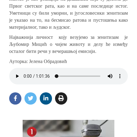
Првог светског рата, као и на саме последице истог.
Уметници су били уморни, и југословеснки зенитизам
је указао на то, на бесмисао ратова и пустошења како
материјалног, тако и људског.
Нај
важнија
личност коју везујемо за зенитизам је
Љубомир Мицић о чијем животу и делу ће
између
осталог
бити речи у вечерашњој емисији.
Ауторка: Јелена Обрадовић