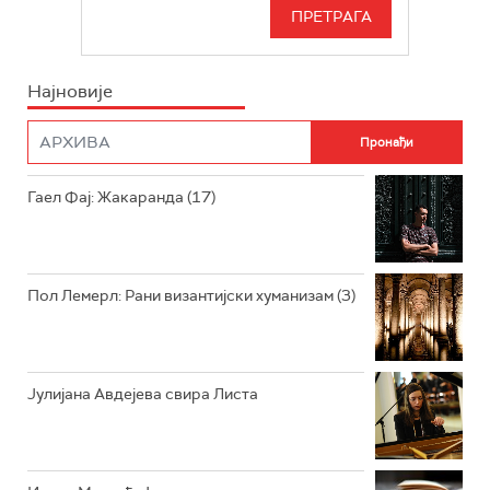
СЕРИЈА
БЕОГРАД 202
ИНФО
Најновије
РАДИО ПЛЕТЕНИЦА
ФИЛМ
РАДИО РОКЕНРОЛЕР
РАДИО ЏУБОКС
Гаел Фај: Жакаранда (17)
РАДИО ВРТЕШКА
РАДИО ЏЕЗЕР
Пол Лемерл: Рани византијски хуманизам (3)
АРХИВ
Јулијана Авдејева свира Листа