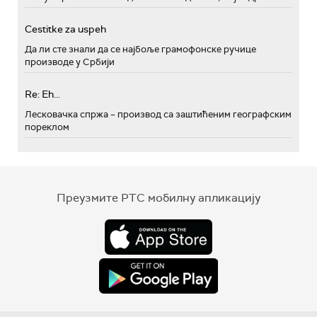
Cestitke za uspeh
Да ли сте знали да се најбоље грамофонске ручице
производе у Србији
Re: Eh...
Лесковачка спржа – производ са заштићеним географским
пореклом
Преузмите РТС мобилну апликацију