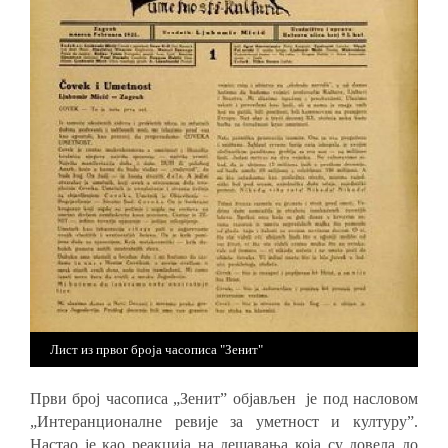
Лист из првог броја часописа "Зенит"
Први број часописа „Зенит” објављен је под насловом
„Интеранционалне ревије за уметност и културу”.
Настао је као реакција на дешавања која су довела до