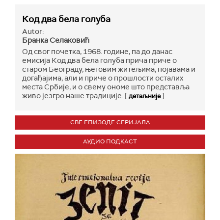
Код два бела голуба
Autor:
Бранка Селаковић
Од свог почетка, 1968. године, па до данас
емисија Код два бела голуба прича приче о
старом Београду, његовим житељима, појавама и
догађајима, али и приче о прошлости осталих
места Србије, и о свему ономе што представља
живо језгро наше традиције. [
]
детаљније
СВЕ ЕПИЗОДЕ СЕРИЈАЛА
АУДИО ПОДКАСТ