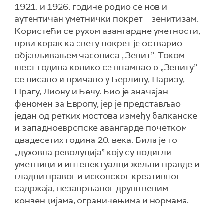
1921. и 1926. године родио се нов и
аутентичан уметнички покрет – зенитизам.
Користећи се рухом авангардне уметности,
први корак ка свету покрет је остварио
објављивањем часописа „Зенит”. Током
шест година колико се штампао о „Зениту”
се писало и причало у Берлину, Паризу,
Прагу, Лиону и Бечу. Био је значајан
феномен за Европу, јер је представљао
један од ретких мостова између балканске
и западноевропске авангарде почетком
двадесетих година 20. века. Била је то
„духовна револуција” коју су подигли
уметници и интелектуалци жељни правде и
гладни правог и исконског креативног
садржаја, незапрљаног друштвеним
конвенцијама, ограничењима и нормама.