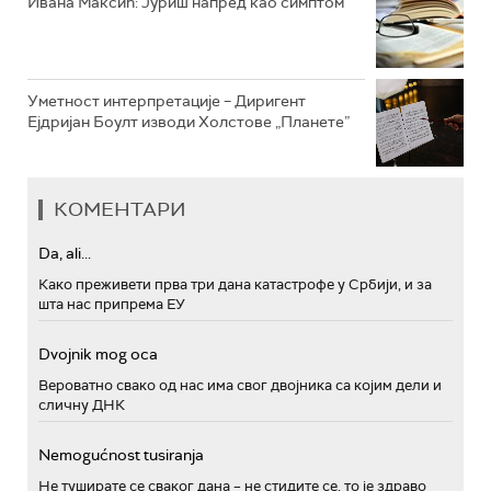
Ивана Максић: Јуриш напред као симптом
Уметност интерпретације – Диригент
Ејдријан Боулт изводи Холстове „Планете”
КОМЕНТАРИ
Da, ali...
Како преживети прва три дана катастрофе у Србији, и за
шта нас припрема ЕУ
Dvojnik mog oca
Вероватно свако од нас има свог двојника са којим дели и
сличну ДНК
Nemogućnost tusiranja
Не туширате се сваког дана – не стидите се, то је здраво