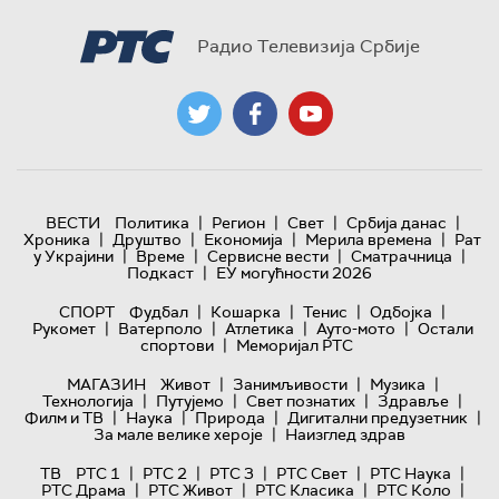
Радио Телевизија Србије
|
|
|
|
ВЕСТИ
Политика
Регион
Свет
Србија данас
|
|
|
|
Хроника
Друштво
Економија
Мерила времена
Рат
|
|
|
|
у Украјини
Време
Сервисне вести
Сматрачница
|
Подкаст
ЕУ могућности 2026
|
|
|
|
СПОРТ
Фудбал
Кошарка
Тенис
Одбојка
|
|
|
|
Рукомет
Ватерполо
Атлетика
Ауто-мото
Остали
|
спортови
Меморијал РТС
|
|
|
МАГАЗИН
Живот
Занимљивости
Музика
|
|
|
|
Технологијa
Путујемо
Свет познатих
Здравље
|
|
|
|
Филм и ТВ
Наука
Природа
Дигитални предузетник
|
За мале велике хероје
Наизглед здрав
|
|
|
|
|
ТВ
РТС 1
РТС 2
РТС 3
РТС Свет
РТС Наука
|
|
|
|
РТС Драма
РТС Живот
РТС Класика
РТС Коло