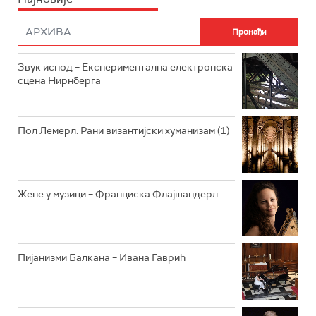
ФИЛМ
РАДИО РОКЕНРОЛЕР
РАДИО ЏУБОКС
Звук испод – Експериментална електронска
сцена Нирнберга
РАДИО ВРТЕШКА
РАДИО ЏЕЗЕР
Пол Лемерл: Рани византијски хуманизам (1)
АРХИВ
Жене у музици – Франциска Флајшандерл
Пијанизми Балкана – Ивана Гаврић