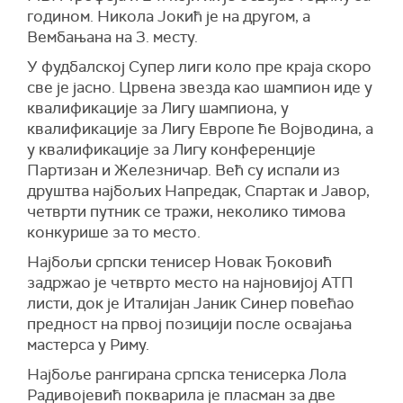
годином. Никола Јокић је на другом, а
Вембањана на 3. месту.
У фудбалској Супер лиги коло пре краја скоро
све је јасно. Црвена звезда као шампион иде у
квалификације за Лигу шампиона, у
квалификације за Лигу Европе ће Војводина, а
у квалификације за Лигу конференције
Партизан и Железничар. Већ су испали из
друштва најбољих Напредак, Спартак и Јавор,
четврти путник се тражи, неколико тимова
конкурише за то место.
Најбољи српски тенисер Новак Ђоковић
задржао је четврто место на најновијој АТП
листи, док је Италијан Јаник Синер повећао
предност на првој позицији после освајања
мастерса у Риму.
Најбоље рангирана српска тенисерка Лола
Радивојевић покварила је пласман за две