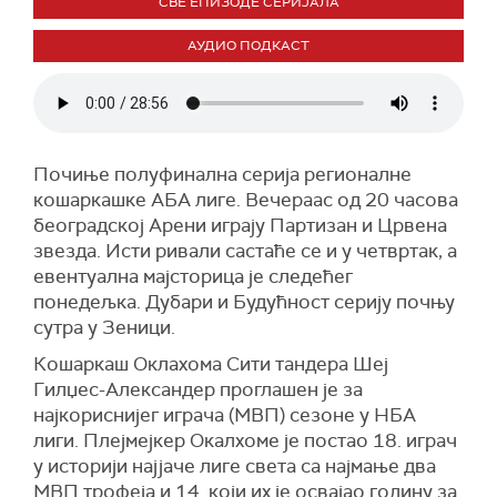
СВЕ ЕПИЗОДЕ СЕРИЈАЛА
АУДИО ПОДКАСТ
Почиње полуфинална серија регионалне
кошаркашке АБА лиге. Вечераас од 20 часова
београдској Арени играју Партизан и Црвена
звезда. Исти ривали састаће се и у четвртак, а
евентуална мајсторица је следећег
понедељка. Дубари и Будућност серију почњу
сутра у Зеници.
Кошаркаш Оклахома Сити тандера Шеј
Гилџес-Александер проглашен је за
најкориснијег играча (МВП) сезоне у НБА
лиги. Плејмејкер Окалхоме је постао 18. играч
у историји најјаче лиге света са најмање два
МВП трофеја и 14. који их је освајао годину за