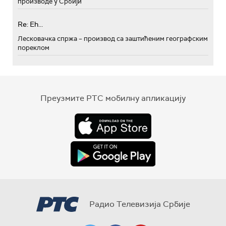
производе у Србији
Re: Eh...
Лесковачка спржа – производ са заштићеним географским
пореклом
Преузмите РТС мобилну апликацију
Радио Телевизија Србије