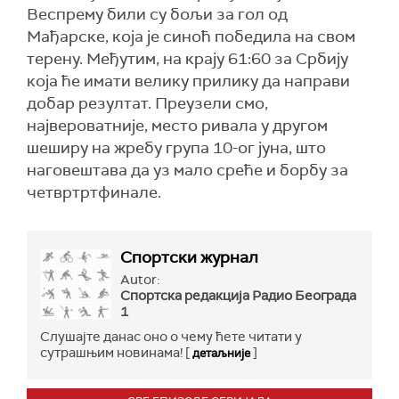
Веспрему били су бољи за гол од
Мађарске, која је синоћ победила на свом
терену. Међутим, на крају 61:60 за Србију
која ће имати велику прилику да направи
добар резултат. Преузели смо,
највероватније, место ривала у другом
шеширу на жребу група 10-ог јуна, што
наговештава да уз мало среће и борбу за
четвртртфинале.
Спортски журнал
Autor:
Спортска редакција Радио Београда
1
Слушајте данас оно о чему ћете читати у
сутрашњим новинама! [
]
детаљније