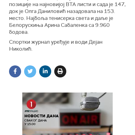
позиције на најновијој ВТА листи и сада је 147,
док је Олга Даниловић назадовала на 153.
место. Најбоља тенисерка света и даље је
Белорускиња Арина Сабаленка са 9.960
бодова.
Спортки журнал уређује и води Дејан
Николић.