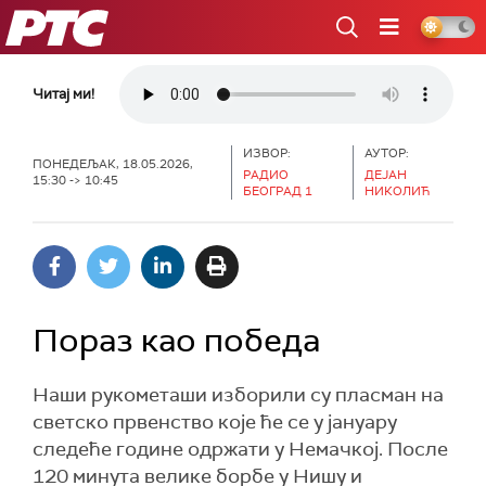
РТС
Читај ми!
ИЗВОР:
АУТОР:
ПОНЕДЕЉАК, 18.05.2026,
РАДИО
ДЕЈАН
15:30 -> 10:45
БЕОГРАД 1
НИКОЛИЋ
Пораз као победа
Наши рукометаши изборили су пласман на
светско првенство које ће се у јануару
следеће године одржати у Немачкој. После
120 минута велике борбе у Нишу и