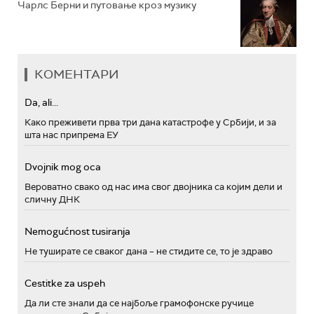
Чарлс Берни и путовање кроз музику
КОМЕНТАРИ
Da, ali...
Како преживети прва три дана катастрофе у Србији, и за
шта нас припрема ЕУ
Dvojnik mog oca
Вероватно свако од нас има свог двојника са којим дели и
сличну ДНК
Nemogućnost tusiranja
Не туширате се сваког дана – не стидите се, то је здраво
Cestitke za uspeh
Да ли сте знали да се најбоље грамофонске ручице