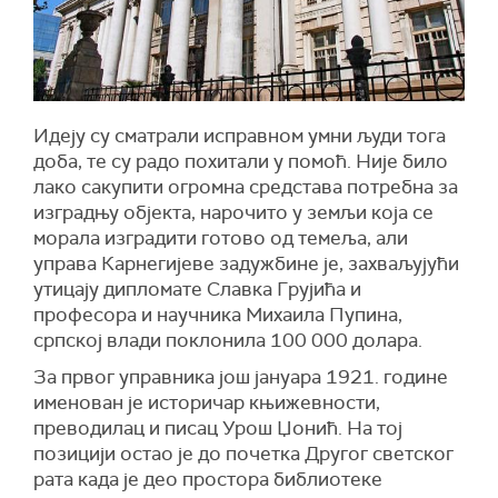
Идеју су сматрали исправном умни људи тога
доба, те су радо похитали у помоћ. Није било
лако сакупити огромна средстава потребна за
изградњу објекта, нарочито у земљи која се
морала изградити готово од темеља, али
управа Карнегијеве задужбине је, захваљујући
утицају дипломате Славка Грујића и
професора и научника Михаила Пупина,
српској влади поклонила 100 000 долара.
За првог управника још јануара 1921. године
именован је историчар књижевности,
преводилац и писац Урош Џонић. На тој
позицији остао је до почетка Другог светског
рата када је део простора библиотеке