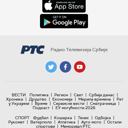
Радио Телевизија Србије
|
|
|
|
ВЕСТИ
Политика
Регион
Свет
Србија данас
|
|
|
|
Хроника
Друштво
Економија
Мерила времена
Рат
|
|
|
|
у Украјини
Време
Сервисне вести
Сматрачница
|
Подкаст
ЕУ могућности 2026
|
|
|
|
СПОРТ
Фудбал
Кошарка
Тенис
Одбојка
|
|
|
|
Рукомет
Ватерполо
Атлетика
Ауто-мото
Остали
|
спортови
Меморијал РТС