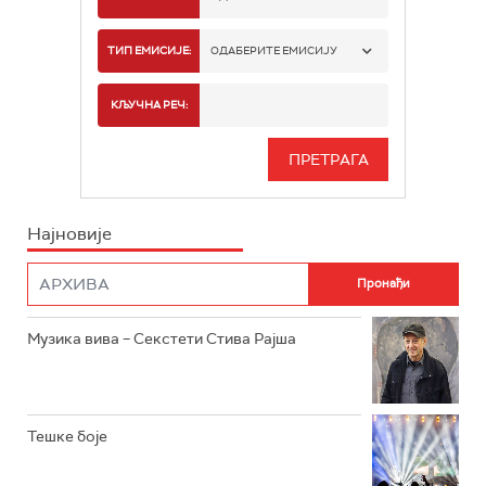
РАДИО БЕОГРАД 1
ТИП ЕМИСИЈЕ:
ОДАБЕРИТЕ ЕМИСИЈУ
РАДИО БЕОГРАД 2
СПОРТ
КЉУЧНА РЕЧ:
РАДИО БЕОГРАД 3
СЕРИЈА
БЕОГРАД 202
ИНФО
Најновије
РАДИО ПЛЕТЕНИЦА
ФИЛМ
РАДИО РОКЕНРОЛЕР
РАДИО ЏУБОКС
Музика вива – Секстети Стива Рајша
РАДИО ВРТЕШКА
РАДИО ЏЕЗЕР
Тешке боје
АРХИВ