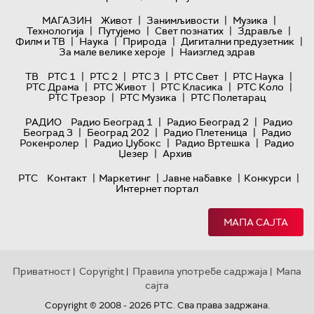
|
|
|
МАГАЗИН
Живот
Занимљивости
Музика
|
|
|
|
Технологијa
Путујемо
Свет познатих
Здравље
|
|
|
|
Филм и ТВ
Наука
Природа
Дигитални предузетник
|
За мале велике хероје
Наизглед здрав
|
|
|
|
|
ТВ
РТС 1
РТС 2
РТС 3
РТС Свет
РТС Наука
|
|
|
|
РТС Драма
РТС Живот
РТС Класика
РТС Коло
|
|
РТС Трезор
РТС Музика
РТС Полетарац
|
|
РАДИО
Радио Београд 1
Радио Београд 2
Радио
|
|
|
Београд 3
Београд 202
Радио Плетеница
Радио
|
|
|
Рокенролер
Радио Џубокс
Радио Вртешка
Радио
|
Џезер
Архив
|
|
|
|
РТС
Контакт
Маркетинг
Јавне набавке
Конкурси
Интернет портал
МАПА САЈТА
Приватност
Copyright
Правила употребе садржаја
Мапа
|
|
|
сајта
Copyright © 2008 - 2026 РТС. Сва права задржана.