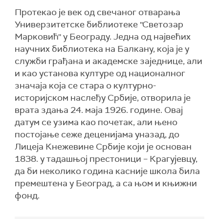
Протекао је век од свечаног отварања
Универзитетске библиотеке ''Светозар
Марковић'' у Београду. Једна од највећих
научних библиотека на Балкану, која је у
служби грађана и академске заједнице, али
и као установа културе од националног
значаја која се стара о културно-
историјском наслеђу Србије, отворила је
врата здања 24. маја 1926. године. Овај
датум се узима као почетак, али њено
постојање сеже деценијама уназад, до
Лицеја Кнежевине Србије који је основан
1838. у тадашњој престоници – Крагујевцу,
да би неколико година касније школа била
премештена у Београд, а са њом и књижни
фонд.