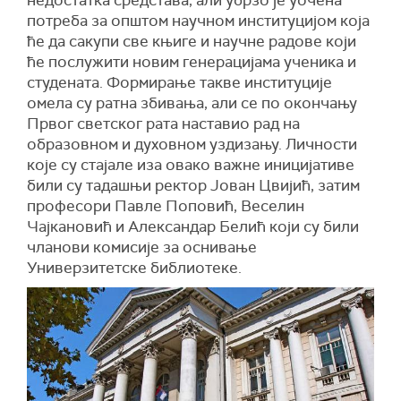
недостатка средстава, али убрзо је уочена
потреба за општом научном институцијом која
ће да сакупи све књиге и научне радове који
ће послужити новим генерацијама ученика и
студената. Формирање такве институције
омела су ратна збивања, али се по окончању
Првог светског рата наставио рад на
образовном и духовном уздизању. Личности
које су стајале иза овако важне иницијативе
били су тадашњи ректор Јован Цвијић, затим
професори Павле Поповић, Веселин
Чајкановић и Александар Белић који су били
чланови комисије за оснивање
Универзитетске библиотеке.