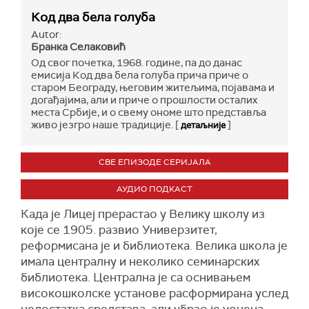
Код два бела голуба
Autor:
Бранка Селаковић
Од свог почетка, 1968. године, па до данас
емисија Код два бела голуба прича приче о
старом Београду, његовим житељима, појавама и
догађајима, али и приче о прошлости осталих
места Србије, и о свему ономе што представља
живо језгро наше традиције. [
]
детаљније
СВЕ ЕПИЗОДЕ СЕРИЈАЛА
АУДИО ПОДКАСТ
Када је Лицеј прерастао у Велику школу из
које се 1905. развио Универзитет,
реформисана је и библиотека. Велика школа је
имала централну и неколико семинарских
библиотека. Централна је са оснивањем
високошколске установе расформирана услед