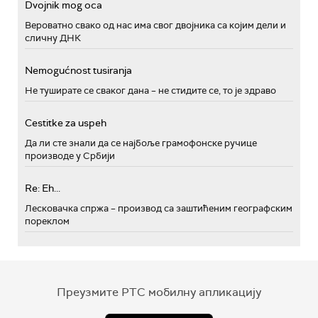
Dvojnik mog oca
Вероватно свако од нас има свог двојника са којим дели и
сличну ДНК
Nemogućnost tusiranja
Не туширате се сваког дана – не стидите се, то је здраво
Cestitke za uspeh
Да ли сте знали да се најбоље грамофонске ручице
производе у Србији
Re: Eh...
Лесковачка спржа – производ са заштићеним географским
пореклом
Преузмите РТС мобилну апликацију