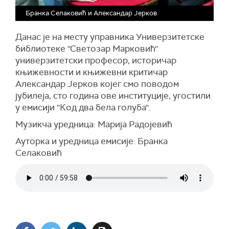
Бранка Селаковић и Александар Јерков
Данас је на месту управника Универзитетске
библиотеке ''Светозар Марковић''
универзитетски професор, историчар
књижевности и књижевни критичар
Александар Јерков којег смо поводом
јубилеја, сто година ове институције, угостили
у емисији ''Код два бела голуба''.
Музикча уредница: Марија Радојевић
Ауторка и уредница емисије: Бранка
Селаковић