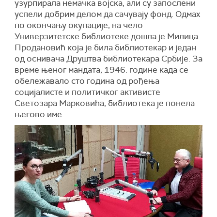
узурпирала немачка војска, али су запослени
успели добрим делом да сачувају фонд. Одмах
по окончању окупације, на чело
Универзитетске библиотеке дошла је Милица
Продановић која је била библиотекар и један
од оснивача Друштва библиотекара Србије. За
време њеног мандата, 1946. године када се
обележавало сто година од рођења
социјалисте и политичког активисте
Светозара Марковића, библиотека је понела
његово име.