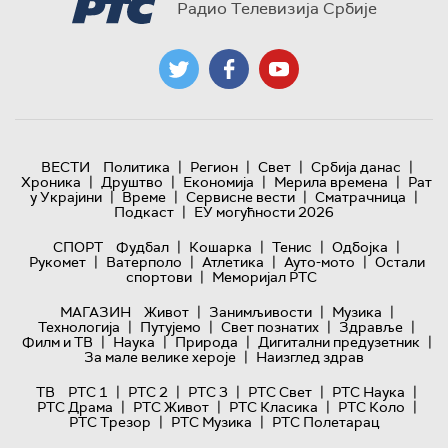
Радио Телевизија Србије
|
|
|
|
ВЕСТИ
Политика
Регион
Свет
Србија данас
|
|
|
|
Хроника
Друштво
Економија
Мерила времена
Рат
|
|
|
|
у Украјини
Време
Сервисне вести
Сматрачница
|
Подкаст
ЕУ могућности 2026
|
|
|
|
СПОРТ
Фудбал
Кошарка
Тенис
Одбојка
|
|
|
|
Рукомет
Ватерполо
Атлетика
Ауто-мото
Остали
|
спортови
Меморијал РТС
|
|
|
МАГАЗИН
Живот
Занимљивости
Музика
|
|
|
|
Технологијa
Путујемо
Свет познатих
Здравље
|
|
|
|
Филм и ТВ
Наука
Природа
Дигитални предузетник
|
За мале велике хероје
Наизглед здрав
|
|
|
|
|
ТВ
РТС 1
РТС 2
РТС 3
РТС Свет
РТС Наука
|
|
|
|
РТС Драма
РТС Живот
РТС Класика
РТС Коло
|
|
РТС Трезор
РТС Музика
РТС Полетарац