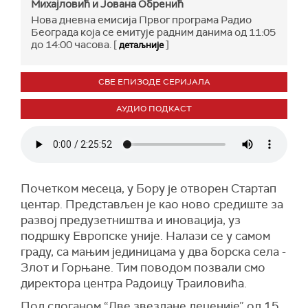
Михајловић и Јована Обренић
Нова дневна емисија Првог програма Радио
Београда која се емитује радним данима од 11:05
до 14:00 часова. [
]
детаљније
СВЕ ЕПИЗОДЕ СЕРИЈАЛА
АУДИО ПОДКАСТ
Почетком месеца, у Бору је отворен Стартап
центар. Представљен је као ново средиште за
развој предузетништва и иновација, уз
подршку Европске уније. Налази се у самом
граду, са мањим јединицама у два борска села -
Злот и Горњане. Тим поводом позвали смо
директора центра Радоицу Траиловића.
Под слоганом “Две звездане деценије” од 15.