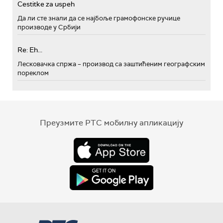
Cestitke za uspeh
Да ли сте знали да се најбоље грамофонске ручице
производе у Србији
Re: Eh...
Лесковачка спржа – производ са заштићеним географским
пореклом
Преузмите РТС мобилну апликацију