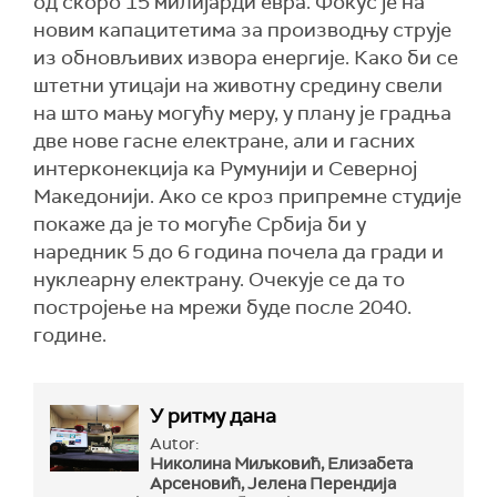
од скоро 15 милијарди евра. Фокус је на
новим капацитетима за производњу струје
из обновљивих извора енергије. Како би се
штетни утицаји на животну средину свели
на што мању могућу меру, у плану је градња
две нове гасне електране, али и гасних
интерконекција ка Румунији и Северној
Македонији. Ако се кроз припремне студије
покаже да је то могуће Србија би у
наредник 5 до 6 година почела да гради и
нуклеарну електрану. Очекује се да то
постројење на мрежи буде после 2040.
године.
У ритму дана
Autor:
Николина Миљковић, Елизабета
Арсеновић, Јелена Перендија