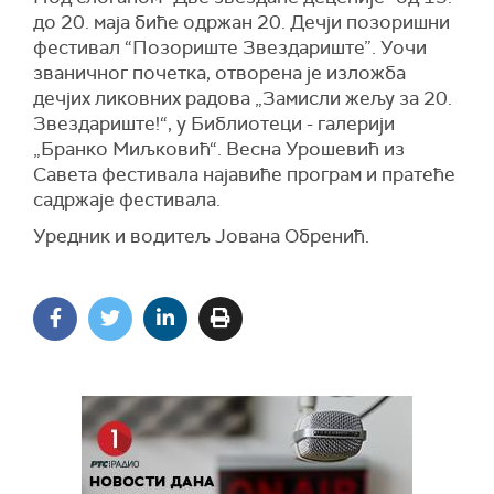
до 20. маја биће одржан 20. Дечји позоришни
фестивал “Позориште Звездариште”. Уочи
званичног почетка, отворена је изложба
дечјих ликовних радова „Замисли жељу за 20.
Звездариште!“, у Библиотеци - галерији
„Бранко Миљковић“. Весна Урошевић из
Савета фестивала најавиће програм и пратеће
садржаје фестивала.
Уредник и водитељ Јована Обренић.