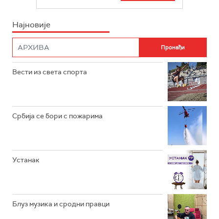
БЕОГРАД 202
ИНФО
Најновије
РАДИО ПЛЕТЕНИЦА
ФИЛМ
РАДИО РОКЕНРОЛЕР
РАДИО ЏУБОКС
Вести из света спорта
РАДИО ВРТЕШКА
РАДИО ЏЕЗЕР
Србија се бори с пожарима
АРХИВ
Устанак
Блуз музика и сродни правци