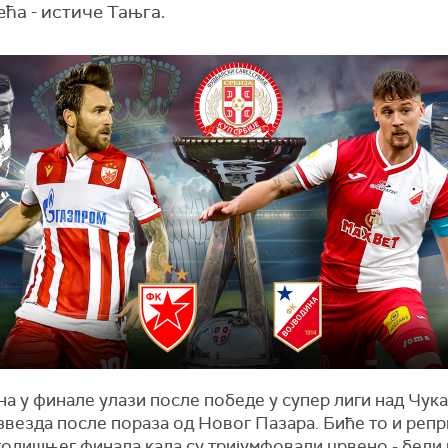
ећа - истиче Тањга.
а у финале улази после победе у супер лиги над Чука
звезда после пораза од Новог Пазара. Биће то и репр
одишњег финала када су тријумфовали црвено - бели 