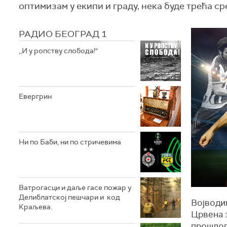
оптимизам у екипи и граду, нека буде трећа ср
РАДИО БЕОГРАД 1
,,И у ропству слобода!“
Евергрин
Ни по Баби, ни по стричевима
Ватрогасци и даље гасе пожар у
Делиблатској пешчари и код
Војводин
Краљева.
Црвена 
прошлог