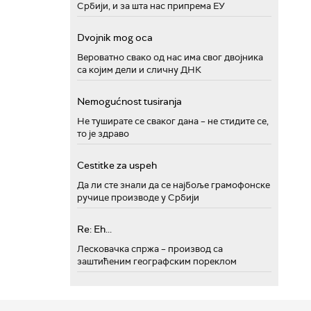
Србији, и за шта нас припрема ЕУ
Dvojnik mog oca
Вероватно свако од нас има свог двојника
са којим дели и сличну ДНК
Nemogućnost tusiranja
Не туширате се сваког дана – не стидите се,
то је здраво
Cestitke za uspeh
Да ли сте знали да се најбоље грамофонске
ручице производе у Србији
Re: Eh...
Лесковачка спржа – производ са
заштићеним географским пореклом