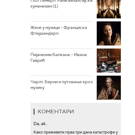
Пол Лемерл: Рани византијски
хуманизам (1)
АРХИВ
Жене у музици – Франциска
Флајшандерл
Пијанизми Балкана – Ивана
Гаврић
Чарлс Берни и путовање кроз
музику
КОМЕНТАРИ
Da, ali...
Како преживети прва три дана катастрофе у