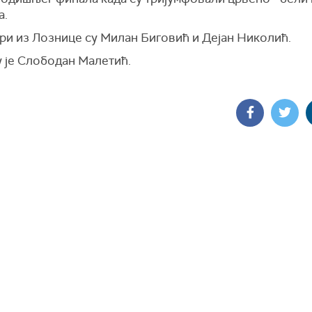
а.
ри из Лознице су Милан Биговић и Дејан Николић.
у је Слободан Малетић.