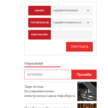
КАНАЛ:
ОДАБЕРИТЕ КАНАЛ
РАДИО БЕОГРАД 1
ТИП ЕМИСИЈЕ:
ОДАБЕРИТЕ ЕМИСИЈУ
РАДИО БЕОГРАД 2
СПОРТ
КЉУЧНА РЕЧ:
РАДИО БЕОГРАД 3
СЕРИЈА
БЕОГРАД 202
ИНФО
Најновије
РАДИО ПЛЕТЕНИЦА
ФИЛМ
РАДИО РОКЕНРОЛЕР
РАДИО ЏУБОКС
Звук испод –
Експериментална
РАДИО ВРТЕШКА
електронска сцена Нирнберга
РАДИО ЏЕЗЕР