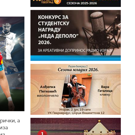
рички, а
иза
из