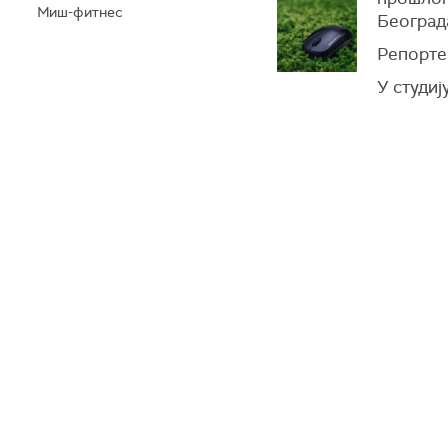
Миш-фитнес
Београд
Репорте
У студиј