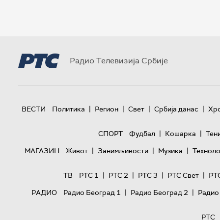
Радио Телевизија Србије
|
|
|
|
ВЕСТИ
Политика
Регион
Свет
Србија данас
Хр
|
|
СПОРТ
Фудбал
Кошарка
Тен
|
|
|
МАГАЗИН
Живот
Занимљивости
Музика
Техноло
|
|
|
|
ТВ
РТС 1
РТС 2
РТС 3
РТС Свет
РТ
|
|
РАДИО
Радио Београд 1
Радио Београд 2
Радио
РТС