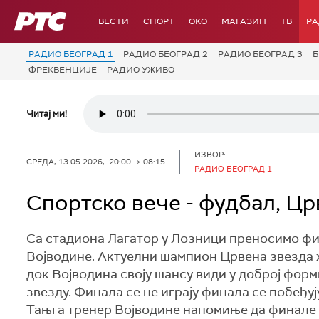
РТС
ВЕСТИ
СПОРТ
OKO
МАГАЗИН
ТВ
Р
РАДИО БЕОГРАД 1
РАДИО БЕОГРАД 2
РАДИО БЕОГРАД 3
Б
ФРЕКВЕНЦИЈЕ
РАДИО УЖИВО
Читај ми!
ИЗВОР:
СРЕДА, 13.05.2026, 20:00 -> 08:15
РАДИО БЕОГРАД 1
Спортско вече - фудбал, Цр
Са стадиона Лагатор у Лозници преносимо фи
Војводине. Актуелни шампион Црвена звезда ж
док Војводина своју шансу види у доброј форм
звезду. Финала се не играју финала се побеђу
Тањга тренер Војводине напомиње да финале у