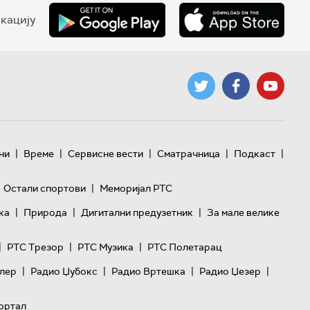
кацију
|
|
|
|
|
ни
Време
Сервисне вести
Сматрачница
Подкаст
|
Остали спортови
Меморијал РТС
|
|
|
ка
Природа
Дигитални предузетник
За мале велике
|
|
|
РТС Трезор
РТС Музика
РТС Полетарац
|
|
|
|
лер
Радио Џубокс
Радио Вртешка
Радио Џезер
ортал