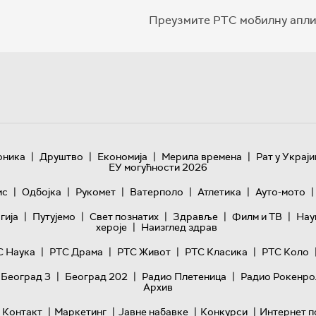
Преузмите РТС мобилну апли
|
|
|
|
оника
Друштво
Економија
Мерила времена
Рат у Украји
ЕУ могућности 2026
|
|
|
|
|
|
ис
Одбојка
Рукомет
Ватерполо
Атлетика
Ауто-мото
|
|
|
|
|
гијa
Путујемо
Свет познатих
Здравље
Филм и ТВ
Нау
|
хероје
Наизглед здрав
|
|
|
|
С Наука
РТС Драма
РТС Живот
РТС Класика
РТС Коло
|
|
|
 Београд 3
Београд 202
Радио Плетеница
Радио Рокенро
Архив
|
|
|
|
Контакт
Маркетинг
Јавне набавке
Конкурси
Интернет п