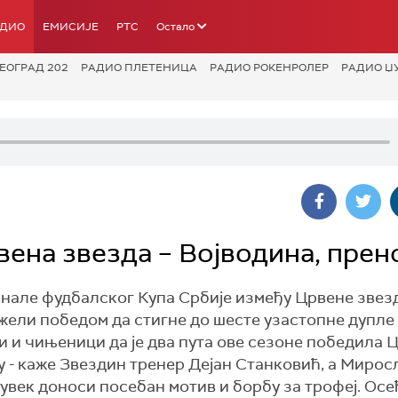
АДИО
ЕМИСИЈЕ
РТС
Остало
ЕОГРАД 202
РАДИО ПЛЕТЕНИЦА
РАДИО РОКЕНРОЛЕР
РАДИО Џ
вена звезда – Војводина, прен
нале фудбалског Купа Србије између Црвене звез
ели победом да стигне до шесте узастопне дупле 
и и чињеници да је два пута ове сезоне победила 
ју - каже Звездин тренер Дејан Станковић, а Мирос
век доноси посебан мотив и борбу за трофеј. Ос