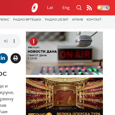
Lat
Eng
УБОКС
РАДИО ВРТЕШКА
РАДИО ЏЕЗЕР
АРХИВ
КОНТАКТ
ос
де и
круне,
Црвену
лав
ећам