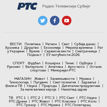
Радио Телевизија Србије
|
|
|
|
ВЕСТИ
Политика
Регион
Свет
Србија данас
|
|
|
|
Хроника
Друштво
Економија
Мерила времена
Рат
|
|
|
|
у Украјини
Време
Сервисне вести
Сматрачница
|
Подкаст
ЕУ могућности 2026
|
|
|
|
СПОРТ
Фудбал
Кошарка
Тенис
Одбојка
|
|
|
|
Рукомет
Ватерполо
Атлетика
Ауто-мото
Остали
|
спортови
Меморијал РТС
|
|
|
МАГАЗИН
Живот
Занимљивости
Музика
|
|
|
|
Технологијa
Путујемо
Свет познатих
Здравље
|
|
|
|
Филм и ТВ
Наука
Природа
Дигитални предузетник
|
За мале велике хероје
Наизглед здрав
|
|
|
|
|
ТВ
РТС 1
РТС 2
РТС 3
РТС Свет
РТС Наука
|
|
|
|
РТС Драма
РТС Живот
РТС Класика
РТС Коло
|
|
РТС Трезор
РТС Музика
РТС Полетарац