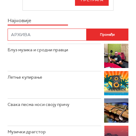
БЕОГРАД 202
ИНФО
Најновије
РАДИО ПЛЕТЕНИЦА
ФИЛМ
РАДИО РОКЕНРОЛЕР
РАДИО ЏУБОКС
Блуз музика и сродни правци
РАДИО ВРТЕШКА
РАДИО ЏЕЗЕР
Летње кулирање
АРХИВ
Свака песма носи своју причу
Музички драгстор