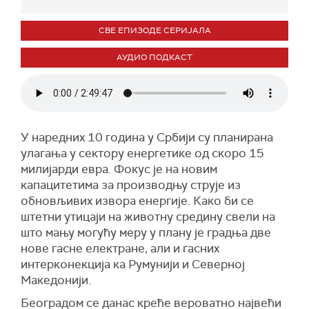
СВЕ ЕПИЗОДЕ СЕРИЈАЛА
АУДИО ПОДКАСТ
У наредних 10 година у Србији су планирана
улагања у сектору енергетике од скоро 15
милијарди евра. Фокус је на новим
капацитетима за производњу струје из
обновљивих извора енергије. Како би се
штетни утицаји на животну средину свели на
што мању могућу меру у плану је градња две
нове гасне електране, али и гасних
интерконекција ка Румунији и Северној
Македонији.
Београдом се данас креће вероватно највећи