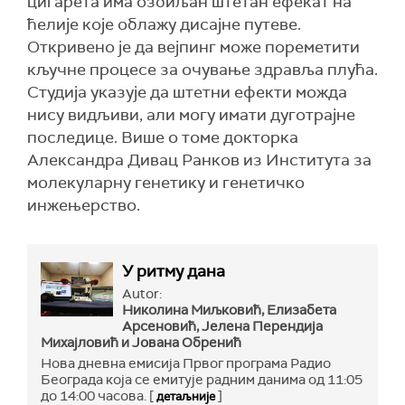
цигарета има озбиљан штетан ефекат на
ћелије које облажу дисајне путеве.
Откривено је да вејпинг може пореметити
кључне процесе за очување здравља плућа.
Студија указује да штетни ефекти можда
нису видљиви, али могу имати дуготрајне
последице. Више о томе докторка
Александра Дивац Ранков из Института за
молекуларну генетику и генетичко
инжењерство.
У ритму дана
Autor:
Николина Миљковић, Елизабета
Арсеновић, Јелена Перендија
Михајловић и Јована Обренић
Нова дневна емисија Првог програма Радио
Београда која се емитује радним данима од 11:05
до 14:00 часова. [
]
детаљније