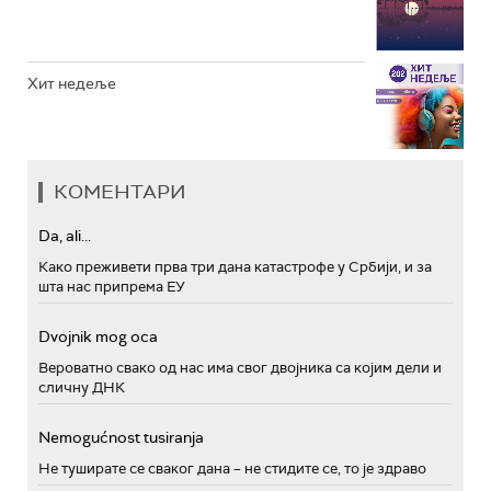
Хит недеље
КОМЕНТАРИ
Da, ali...
Како преживети прва три дана катастрофе у Србији, и за
шта нас припрема ЕУ
Dvojnik mog oca
Вероватно свако од нас има свог двојника са којим дели и
сличну ДНК
Nemogućnost tusiranja
Не туширате се сваког дана – не стидите се, то је здраво