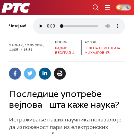
РТС
Читај ми!
ИЗВОР:
АУТОР:
УТОРАК, 12.05.2026,
РАДИО
ЈЕЛЕНА ПЕРЕНДИЈА
11:05 -> 16:31
БЕОГРАД 1
МИХАЈЛОВИЋ
Последице употребе
вејпова - шта каже наука?
Истраживање наших научника показало је
да изложеност пари из електронских