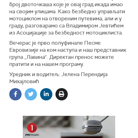
број двоточкаша које је овај град икада имао
на својим улицама. Како безбедно управљати
мотоциклом на отвореним путевима, али и у
граду, разговарамо са Владимиром Јевтићем
из Асоцијације за безбедност мотоциклиста.
Вечерас је прво полуфинале Песме
Евровизије на ком наступа и наш представник
група „Лавина“. Директан пренос можете
пратити и на нашем програму.
Уредник и водитељ: Јелена Перендија
Михајловић