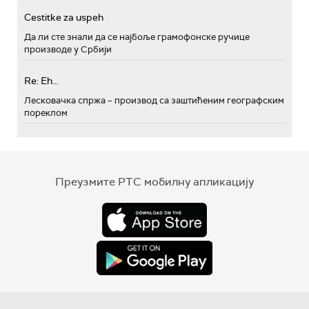
Cestitke za uspeh
Да ли сте знали да се најбоље грамофонске ручице
производе у Србији
Re: Eh...
Лесковачка спржа – производ са заштићеним географским
пореклом
Преузмите РТС мобилну апликацију