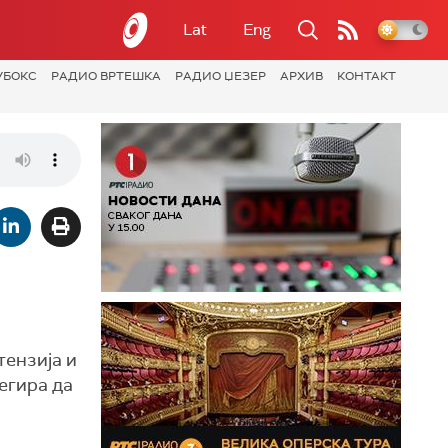
Lat
Eng
УБОКС
РАДИО ВРТЕШКА
РАДИО ЏЕЗЕР
АРХИВ
КОНТАКТ
и
тензија и
егира да