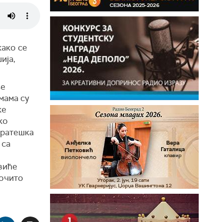
како се
ија,
ње
емама су
ке
ко
тратешка
 са
виће
рочито