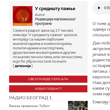
У средишту пажње
Autor:
Редакција магазинског
О томе д
програма
одвија с
Свакога радног дана од 17 часова
спољноп
емисија "У средишту пажње" доноси
интервју са нашим најбољим
Дан побе
аналитичарима и коментаторима,
политичарима и експертима,
актуелне
друштвеним иноваторима и другим
јачање в
познатим личностима, или личностима
јединств
које ће убрзо постати познате.
оствари
[
]
детаљније
питања.
европско
СВЕ ЕПИЗОДЕ СЕРИЈАЛА
Наш доп
какви су
АУДИО ПОДКАСТ
оних нај
РАДИО БЕОГРАД 1
Емисију 
Ваљак преваљао Тобол