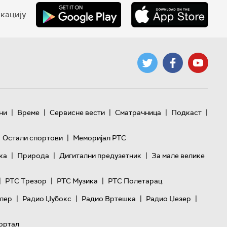
кацију
|
|
|
|
|
ни
Време
Сервисне вести
Сматрачница
Подкаст
|
Остали спортови
Меморијал РТС
|
|
|
ка
Природа
Дигитални предузетник
За мале велике
|
|
|
РТС Трезор
РТС Музика
РТС Полетарац
|
|
|
|
лер
Радио Џубокс
Радио Вртешка
Радио Џезер
ортал