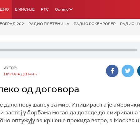
АДИО
ЕМИСИЈЕ
РТС
Остало
ЕОГРАД 202
РАДИО ПЛЕТЕНИЦА
РАДИО РОКЕНРОЛЕР
РАДИО Џ
АУТОР:
НИКОЛА ДЕНЧИЋ
алеко од договора
 дало нову шансу за мир. Иницирао га је америчк
и застој у борбама могао да доведе до смиривања 
обно оптужују за кршење прекида ватре, а Москва н