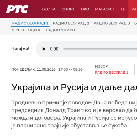
РТС
ВЕСТИ
СПОРТ
OKO
МАГАЗИН
ТВ
Р
РАДИО БЕОГРАД 1
РАДИО БЕОГРАД 2
РАДИО БЕОГРАД 3
Б
ФРЕКВЕНЦИЈЕ
РАДИО УЖИВО
Читај ми!
ИЗВОР:
ПОНЕДЕЉАК, 11.05.2026, 17:00 -> 08:36
РАДИО БЕОГРАД 1
Украјина и Русија и даље д
Тродневно примирје поводом Дана победе није
председник Доналд Трамп који је веровао да б
можда и договора. Украјина и Русија се међус
је планирано трајније обустављање сукоба.