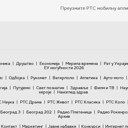
Преузмите РТС мобилну апли
|
|
|
|
оника
Друштво
Економија
Мерила времена
Рат у Украји
ЕУ могућности 2026
|
|
|
|
|
|
ис
Одбојка
Рукомет
Ватерполо
Атлетика
Ауто-мото
|
|
|
|
|
гијa
Путујемо
Свет познатих
Здравље
Филм и ТВ
Нау
|
хероје
Наизглед здрав
|
|
|
|
С Наука
РТС Драма
РТС Живот
РТС Класика
РТС Коло
|
|
|
 Београд 3
Београд 202
Радио Плетеница
Радио Рокенро
Архив
|
|
|
|
Контакт
Маркетинг
Јавне набавке
Конкурси
Интернет п