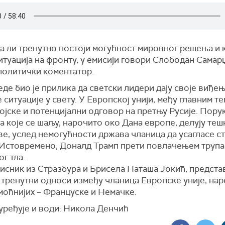
а ли тренутно постоји могућност мировног решења и 
итуација на фронту, у емисији говори Слободан Самарџ
олитички коментатор.
де био је прилика да светски лидери дају своје виђе
 ситуације у свету. У Европској унији, међу главним т
ојске и потенцијални одговор на претњу Русије. Пору
а које се шаљу, нарочито око Дана европе, делују теш
ве, услед немогућности држава чланица да усагласе с
 Истовремено, Доналд Трамп прети повлачењем трупа
г тла.
исник из Стразбура и Брисела Наташа Јокић, предста
 тренутни односи између чланица Европске уније, на
моћнијих – Француске и Немачке.
уређује и води: Никола Денчић