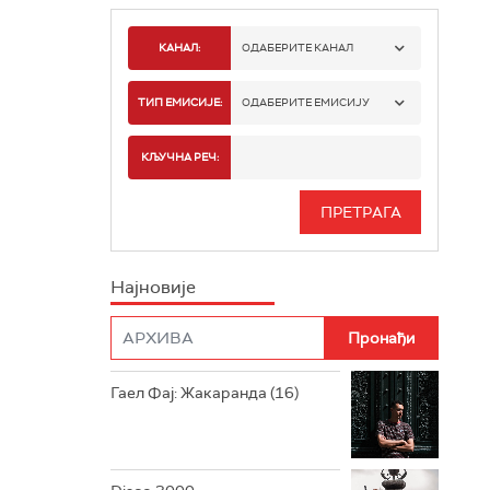
КАНАЛ:
ОДАБЕРИТЕ КАНАЛ
РАДИО БЕОГРАД 1
ТИП ЕМИСИЈЕ:
ОДАБЕРИТЕ ЕМИСИЈУ
РАДИО БЕОГРАД 2
СПОРТ
КЉУЧНА РЕЧ:
РАДИО БЕОГРАД 3
СЕРИЈА
БЕОГРАД 202
ИНФО
Најновије
РАДИО ПЛЕТЕНИЦА
ФИЛМ
РАДИО РОКЕНРОЛЕР
РАДИО ЏУБОКС
Гаел Фај: Жакаранда (16)
РАДИО ВРТЕШКА
РАДИО ЏЕЗЕР