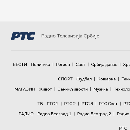
Радио Телевизија Србије
|
|
|
|
ВЕСТИ
Политика
Регион
Свет
Србија данас
Хр
|
|
СПОРТ
Фудбал
Кошарка
Тен
|
|
|
МАГАЗИН
Живот
Занимљивости
Музика
Техноло
|
|
|
|
ТВ
РТС 1
РТС 2
РТС 3
РТС Свет
РТ
|
|
РАДИО
Радио Београд 1
Радио Београд 2
Радио
РТС