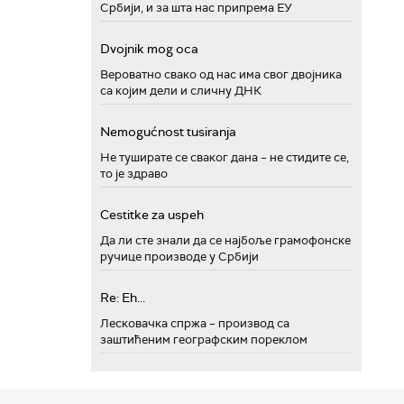
Србији, и за шта нас припрема ЕУ
Dvojnik mog oca
Вероватно свако од нас има свог двојника
са којим дели и сличну ДНК
Nemogućnost tusiranja
Не туширате се сваког дана – не стидите се,
то је здраво
Cestitke za uspeh
Да ли сте знали да се најбоље грамофонске
ручице производе у Србији
Re: Eh...
Лесковачка спржа – производ са
заштићеним географским пореклом