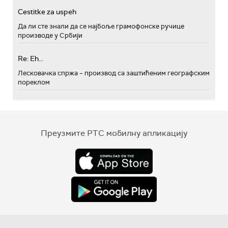
Cestitke za uspeh
Да ли сте знали да се најбоље грамофонске ручице
производе у Србији
Re: Eh...
Лесковачка спржа – производ са заштићеним географским
пореклом
Преузмите РТС мобилну апликацију