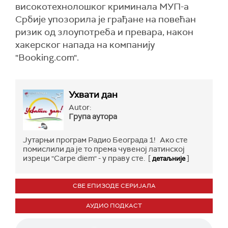
високотехнолошког криминала МУП-а
Србије упозорила је грађане на повећан
ризик од злоупотреба и превара, након
хакерског напада на компанију
"Booking.com".
Ухвати дан
Autor:
Група аутора
Јутарњи програм Радио Београда 1! Ако сте
помислили да је то према чувеној латинској
изреци "Carpe diem" - у праву сте. [
]
детаљније
СВЕ ЕПИЗОДЕ СЕРИЈАЛА
АУДИО ПОДКАСТ