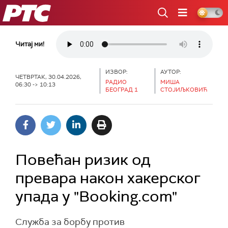
РТС
Читај ми!
ИЗВОР:
АУТОР:
ЧЕТВРТАК, 30.04.2026,
РАДИО
МИША
06:30 -> 10:13
БЕОГРАД 1
СТОЈИЉКОВИЋ
Повећан ризик од
превара након хакерског
упада у "Booking.com"
Служба за борбу против