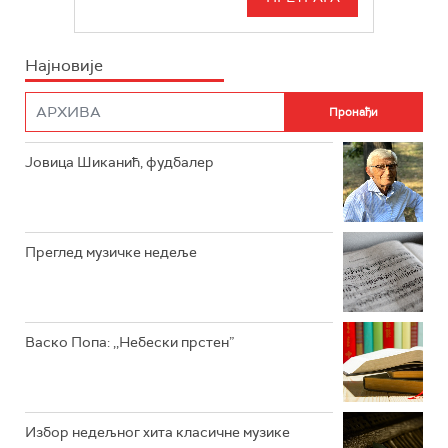
БЕОГРАД 202
ИНФО
Најновије
РАДИО ПЛЕТЕНИЦА
ФИЛМ
РАДИО РОКЕНРОЛЕР
РАДИО ЏУБОКС
Јовица Шиканић, фудбалер
РАДИО ВРТЕШКА
РАДИО ЏЕЗЕР
Преглед музичке недеље
АРХИВ
Васко Попа: ,,Небески прстен”
Избор недељног хита класичне музике