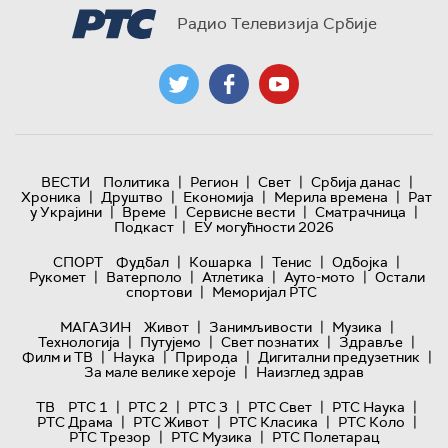
Радио Телевизија Србије
|
|
|
|
ВЕСТИ
Политика
Регион
Свет
Србија данас
|
|
|
|
Хроника
Друштво
Економија
Мерила времена
Рат
|
|
|
|
у Украјини
Време
Сервисне вести
Сматрачница
|
Подкаст
ЕУ могућности 2026
|
|
|
|
СПОРТ
Фудбал
Кошарка
Тенис
Одбојка
|
|
|
|
Рукомет
Ватерполо
Атлетика
Ауто-мото
Остали
|
спортови
Меморијал РТС
|
|
|
МАГАЗИН
Живот
Занимљивости
Музика
|
|
|
|
Технологијa
Путујемо
Свет познатих
Здравље
|
|
|
|
Филм и ТВ
Наука
Природа
Дигитални предузетник
|
За мале велике хероје
Наизглед здрав
|
|
|
|
|
ТВ
РТС 1
РТС 2
РТС 3
РТС Свет
РТС Наука
|
|
|
|
РТС Драма
РТС Живот
РТС Класика
РТС Коло
|
|
РТС Трезор
РТС Музика
РТС Полетарац