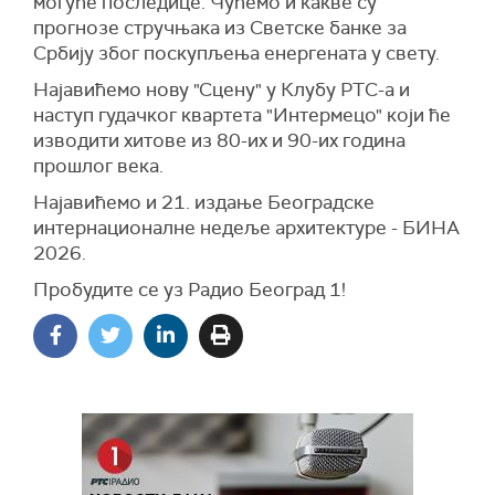
могуће последице. Чућемо и какве су
прогнозе стручњака из Светске банке за
Србију због поскупљења енергената у свету.
Најавићемо нову "Сцену" у Клубу РТС-а и
наступ гудачког квартета "Интермецо" који ће
изводити хитове из 80-их и 90-их година
прошлог века.
Најавићемо и 21. издање Београдске
интернационалне недеље архитектуре - БИНА
2026.
Пробудите се уз Радио Београд 1!