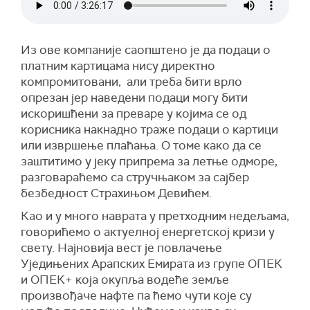
Из ове компаније саопштено је да подаци о
платним картицама нису директно
компромитовани, али треба бити врло
опрезан јер наведени подаци могу бити
искоришћени за преваре у којима се од
корисника накнадно траже подаци о картици
или извршење плаћања. О томе како да се
заштитимо у јеку припрема за летње одморе,
разговараћемо са стручњаком за сајбер
безбедност Страхињом Девићем.
Као и у много наврата у претходним недељама,
говорићемо о актуелној енергетској кризи у
свету. Најновија вест је повлачење
Уједињених Арапских Емирата из групе ОПЕК
и ОПЕК+ која окупља водеће земље
произвођаче нафте па ћемо чути које су