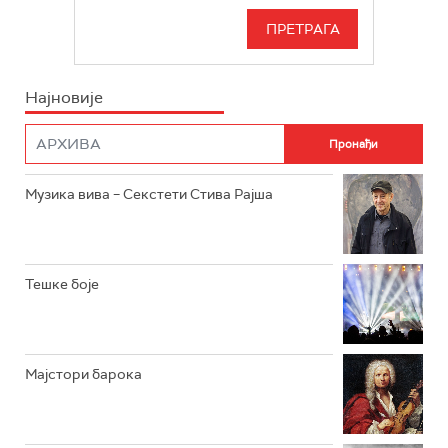
РАДИО БЕОГРАД 3
СЕРИЈА
БЕОГРАД 202
ИНФО
Најновије
РАДИО ПЛЕТЕНИЦА
ФИЛМ
РАДИО РОКЕНРОЛЕР
РАДИО ЏУБОКС
Музика вива – Секстети Стива Рајша
РАДИО ВРТЕШКА
РАДИО ЏЕЗЕР
Тешке боје
АРХИВ
Мајстори барока