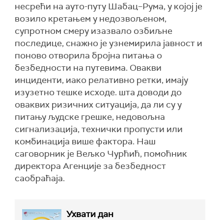
несрећи на ауто-путу Шабац–Рума, у којој је
возило кретањем у недозвољеном,
супротном смеру изазвало озбиљне
последице, снажно је узнемирила јавност и
поново отворила бројна питања о
безбедности на путевима. Овакви
инциденти, иако релативно ретки, имају
изузетно тешке исходе. шта доводи до
оваквих ризичних ситуација, да ли су у
питању људске грешке, недовољна
сигнализација, технички пропусти или
комбинација више фактора. Наш
саговорник је Вељко Чурћић, помоћник
директора Агенције за безбедност
саобраћаја.
Ухвати дан