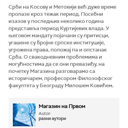
Срби на Косову и Метохији већ дуже време
пролазе кроз тежак период. Посебни
изазов у последњих неколико година
представља период Куртијевих влада. У
његовом мандату појачани су притисци,
угашене су бројне српске институције,
угрожена права, положај па и опстанак
Срба. О свакодневним проблемима и
могућностима да се они превазиђу, на
почетку Магазина разговарамо са
историчарем, професором Филозофског
факултета у Београду Милошем Ковићем.
Магазин на Првом
Autor:
разни аутори