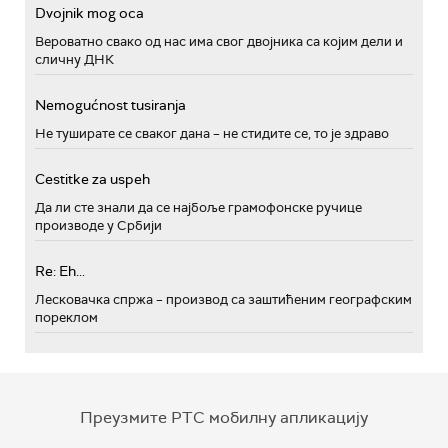
Dvojnik mog oca
Вероватно свако од нас има свог двојника са којим дели и
сличну ДНК
Nemogućnost tusiranja
Не туширате се сваког дана – не стидите се, то је здраво
Cestitke za uspeh
Да ли сте знали да се најбоље грамофонске ручице
производе у Србији
Re: Eh...
Лесковачка спржа – производ са заштићеним географским
пореклом
Преузмите РТС мобилну апликацију