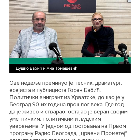
Душко Бабић и Ана Томашевић
Ове недеље преминуо је песник, драматург,
есејиста и публициста Горан Бабић.
Политички емигрант из Хрватске, дошао је у
Београд 90-их година прошлог века. Где год
да је живео и стварао, остајао је веран својим
уметничким, политичким и људским
уверењима. У једном од гостовања на Првом
програму Радио Београда, „црвени Прометеј“