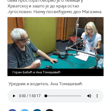
ових простора говорио је о левици у
Хрватској и зашто је до краја остао
Југословен. Њему посвећујемо део Магазина.
Горан Бабић и Ана Томашевић
Уредник и водитељ: Ана Томашевић