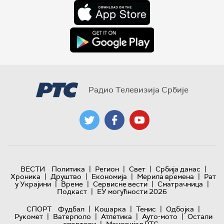
Радио Телевизија Србије
|
|
|
|
ВЕСТИ
Политика
Регион
Свет
Србија данас
|
|
|
|
Хроника
Друштво
Економија
Мерила времена
Рат
|
|
|
|
у Украјини
Време
Сервисне вести
Сматрачница
|
Подкаст
ЕУ могућности 2026
|
|
|
|
СПОРТ
Фудбал
Кошарка
Тенис
Одбојка
|
|
|
|
Рукомет
Ватерполо
Атлетика
Ауто-мото
Остали