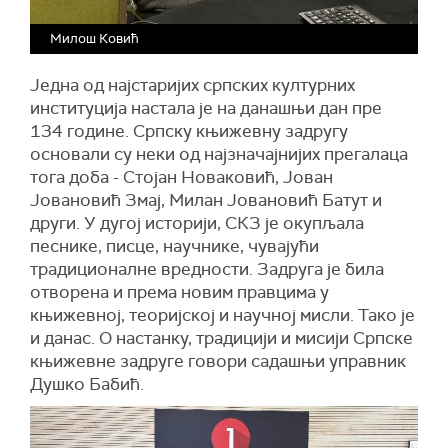
Милош Ковић
Једна од најстаријих српских културних
институција настала је на данашњи дан пре
134 године. Српску књижевну задругу
основали су неки од најзначајнијих прегалаца
тога доба - Стојан Новаковић, Јован
Јовановић Змај, Милан Јовановић Батут и
други. У дугој историји, СКЗ је окупљала
песнике, писце, научнике, чувајући
традиционалне вредности. Задруга је била
отворена и према новим правцима у
књижевној, теоријској и научној мисли. Тако је
и данас. О настанку, традицији и мисији Српске
књижевне задруге говори садашњи управник
Душко Бабић.