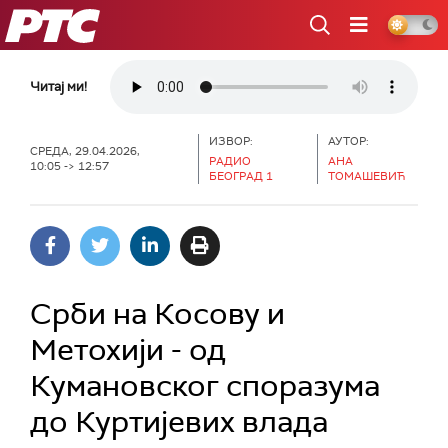
РТС
Читај ми!
ИЗВОР:
АУТОР:
СРЕДА, 29.04.2026,
РАДИО
АНА
10:05 -> 12:57
БЕОГРАД 1
ТОМАШЕВИЋ
Срби на Косову и
Метохији - од
Кумановског споразума
до Куртијевих влада