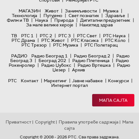
|
спортови
Меморијал РТС
|
|
|
МАГАЗИН
Живот
Занимљивости
Музика
|
|
|
|
Технологијa
Путујемо
Свет познатих
Здравље
|
|
|
|
Филм и ТВ
Наука
Природа
Дигитални предузетник
|
За мале велике хероје
Наизглед здрав
|
|
|
|
|
ТВ
РТС 1
РТС 2
РТС 3
РТС Свет
РТС Наука
|
|
|
|
РТС Драма
РТС Живот
РТС Класика
РТС Коло
|
|
РТС Трезор
РТС Музика
РТС Полетарац
|
|
РАДИО
Радио Београд 1
Радио Београд 2
Радио
|
|
|
Београд 3
Београд 202
Радио Плетеница
Радио
|
|
|
Рокенролер
Радио Џубокс
Радио Вртешка
Радио
|
Џезер
Архив
|
|
|
|
РТС
Контакт
Маркетинг
Јавне набавке
Конкурси
Интернет портал
МАПА САЈТА
Приватност
Copyright
Правила употребе садржаја
Мапа
|
|
|
сајта
Copyright © 2008 - 2026 РТС. Сва права задржана.