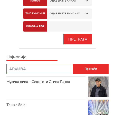
КАНАЛ:
ОДАБЕРИТЕ КАНАЛ
РАДИО БЕОГРАД 1
ТИП ЕМИСИЈЕ:
ОДАБЕРИТЕ ЕМИСИЈУ
РАДИО БЕОГРАД 2
СПОРТ
КЉУЧНА РЕЧ:
РАДИО БЕОГРАД 3
СЕРИЈА
БЕОГРАД 202
ИНФО
Најновије
РАДИО ПЛЕТЕНИЦА
ФИЛМ
РАДИО РОКЕНРОЛЕР
РАДИО ЏУБОКС
Музика вива – Секстети Стива Рајша
РАДИО ВРТЕШКА
РАДИО ЏЕЗЕР
Тешке боје
АРХИВ