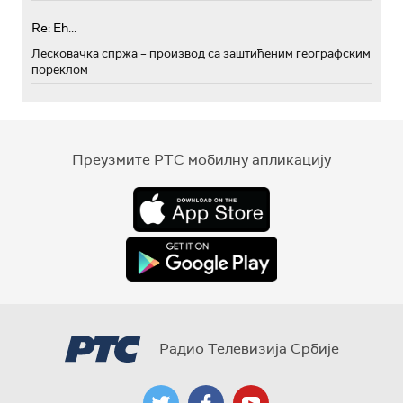
Re: Eh...
Лесковачка спржа – производ са заштићеним географским
пореклом
Преузмите РТС мобилну апликацију
Радио Телевизија Србије