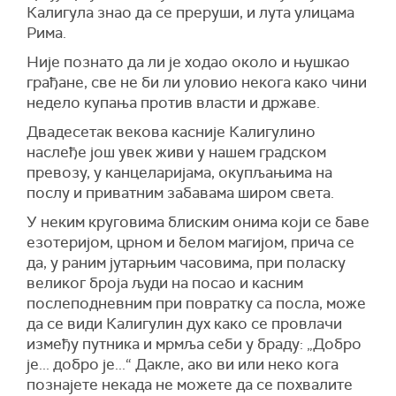
Калигула знао да се преруши, и лута улицама
Рима.
Није познато да ли је ходао около и њушкао
грађане, све не би ли уловио некога како чини
недело купања против власти и државе.
Двадесетак векова касније Калигулино
наслеђе још увек живи у нашем градском
превозу, у канцеларијама, окупљањима на
послу и приватним забавама широм света.
У неким круговима блиским онима који се баве
езотеријом, црном и белом магијом, прича се
да, у раним јутарњим часовима, при поласку
великог броја људи на посао и касним
послеподневним при повратку са посла, може
да се види Калигулин дух како се провлачи
између путника и мрмља себи у браду: „Добро
је... добро је...“ Дакле, ако ви или неко кога
познајете некада не можете да се похвалите