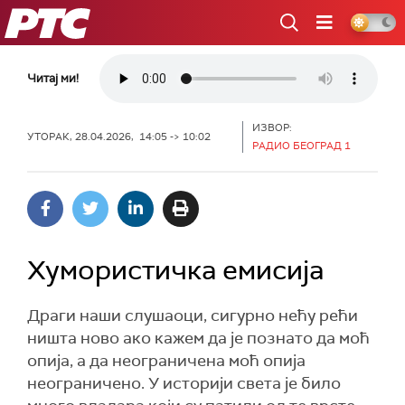
РТС
Читај ми!
ИЗВОР:
УТОРАК, 28.04.2026, 14:05 -> 10:02
РАДИО БЕОГРАД 1
Хумористичка емисија
Драги наши слушаоци, сигурно нећу рећи
ништа ново ако кажем да је познато да моћ
опија, а да неограничена моћ опија
неограничено. У историји света је било