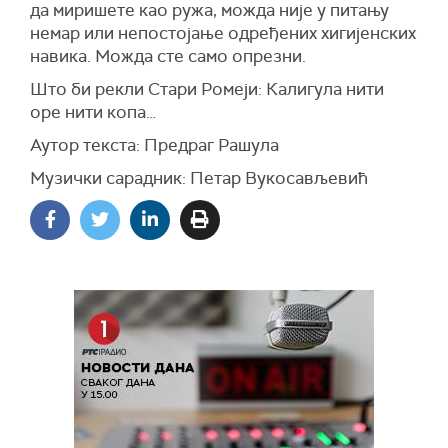
да миришете као ружа, можда није у питању
немар или непостојање одређених хигијенских
навика. Можда сте само опрезни.
Што би рекли Стари Ромеји: Калигула нити
оре нити копа…
Аутор текста: Предраг Рашула
Музички сарадник: Петар Вукосављевић