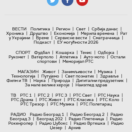
|
|
|
|
ВЕСТИ
Политика
Регион
Свет
Србија данас
|
|
|
|
Хроника
Друштво
Економија
Мерила времена
Рат
|
|
|
|
у Украјини
Време
Сервисне вести
Сматрачница
|
Подкаст
ЕУ могућности 2026
|
|
|
|
СПОРТ
Фудбал
Кошарка
Тенис
Одбојка
|
|
|
|
Рукомет
Ватерполо
Атлетика
Ауто-мото
Остали
|
спортови
Меморијал РТС
|
|
|
МАГАЗИН
Живот
Занимљивости
Музика
|
|
|
|
Технологијa
Путујемо
Свет познатих
Здравље
|
|
|
|
Филм и ТВ
Наука
Природа
Дигитални предузетник
|
За мале велике хероје
Наизглед здрав
|
|
|
|
|
ТВ
РТС 1
РТС 2
РТС 3
РТС Свет
РТС Наука
|
|
|
|
РТС Драма
РТС Живот
РТС Класика
РТС Коло
|
|
РТС Трезор
РТС Музика
РТС Полетарац
|
|
РАДИО
Радио Београд 1
Радио Београд 2
Радио
|
|
|
Београд 3
Београд 202
Радио Плетеница
Радио
|
|
|
Рокенролер
Радио Џубокс
Радио Вртешка
Радио
|
Џезер
Архив