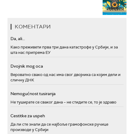
КОМЕНТАРИ
Da, ali...
Како преживети прва три дана катастрофе у Србији, и за
шта нас припрема ЕУ
Dvojnik mog oca
Вероватно свако од нас има свог двојника са којим дели и
сличну ДНК
Nemogućnost tusiranja
Не туширате се сваког дана – не стидите се, то је здраво
Cestitke za uspeh
Да ли сте знали да се најбоље грамофонске ручице
производе у Србији