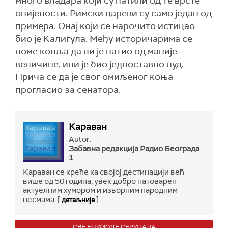
много владара који су патили од те врсте
опијености. Римски цареви су само један од
примера. Онај који се нарочито истицао
био је Калигула. Међу историчарима се
ломе копља да ли је патио од маније
величине, или је био једноставно луд.
Прича се да је свог омиљеног коња
прогласио за сенатора.
Караван
Autor:
Забавна редакција Радио Бeограда
1
Караван се креће ка својој дестинацији већ
више од 50 година, увек добро натоварен
актуелним хумором и изворним народним
песмама. [
]
детаљније
СВЕ ЕПИЗОДЕ СЕРИЈАЛА