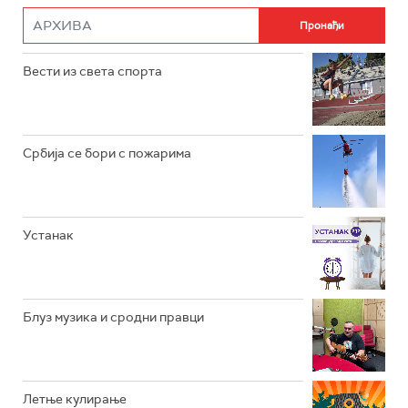
РАДИО РОКЕНРОЛЕР
РАДИО ЏУБОКС
Вести из света спорта
РАДИО ВРТЕШКА
РАДИО ЏЕЗЕР
Србија се бори с пожарима
АРХИВ
Устанак
Блуз музика и сродни правци
Летње кулирање