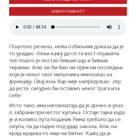
АУДИО ПОДКАСТ
Поштено речено, нема озбиљних доказа да је
то урадио. Неки кажу да се та вест појавила
тек пошто је постао бивши цар и бивши
тиранин. Али, не би био ни први ни последњи
који је неког свог миљеника именовао на
функцију. Овај коњ бар није напредовао. Јер
да јесте, сигурно би оставио неког трага иза
себе.
Исто тако, има наговештаја да је донео и указ
о забрани пречестог купања. Остаје тајна када
је и колико пута поданик Рима требало да се
окупа, па да падне под удар закона. Али, на
крају крајева то није ни битно. Кажу да је