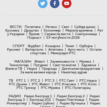
|
|
|
|
ВЕСТИ
Политика
Регион
Свет
Србија данас
|
|
|
|
Хроника
Друштво
Економија
Мерила времена
Рат
|
|
|
|
у Украјини
Време
Сервисне вести
Сматрачница
|
Подкаст
ЕУ могућности 2026
|
|
|
|
СПОРТ
Фудбал
Кошарка
Тенис
Одбојка
|
|
|
|
Рукомет
Ватерполо
Атлетика
Ауто-мото
Остали
|
спортови
Меморијал РТС
|
|
|
МАГАЗИН
Живот
Занимљивости
Музика
|
|
|
|
Технологијa
Путујемо
Свет познатих
Здравље
|
|
|
|
Филм и ТВ
Наука
Природа
Дигитални предузетник
|
За мале велике хероје
Наизглед здрав
|
|
|
|
|
ТВ
РТС 1
РТС 2
РТС 3
РТС Свет
РТС Наука
|
|
|
|
РТС Драма
РТС Живот
РТС Класика
РТС Коло
|
|
РТС Трезор
РТС Музика
РТС Полетарац
|
|
РАДИО
Радио Београд 1
Радио Београд 2
Радио
|
|
|
Београд 3
Београд 202
Радио Плетеница
Радио
|
|
|
Рокенролер
Радио Џубокс
Радио Вртешка
Радио
|
Џезер
Архив