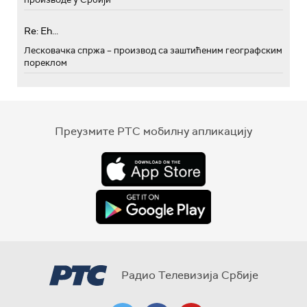
Re: Eh...
Лесковачка спржа – производ са заштићеним географским
пореклом
Преузмите РТС мобилну апликацију
Радио Телевизија Србије