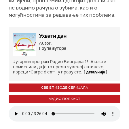
хигијени, проблемима до којих долази ако
не водимо рачуна о зубима, као и о
могућностима за решавање тих проблема.
Ухвати дан
Autor:
Група аутора
Јутарњи програм Радио Београда 1! Ако сте
помислили да је то према чувеној латинској
изреци "Carpe diem" - у праву сте. [
]
детаљније
СВЕ ЕПИЗОДЕ СЕРИЈАЛА
АУДИО ПОДКАСТ