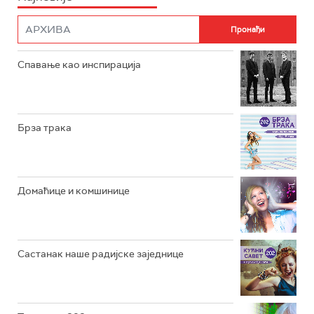
ФИЛМ
РАДИО РОКЕНРОЛЕР
РАДИО ЏУБОКС
Спавање као инспирација
РАДИО ВРТЕШКА
РАДИО ЏЕЗЕР
Брза трака
АРХИВ
Домаћице и комшинице
Састанак наше радијске заједнице