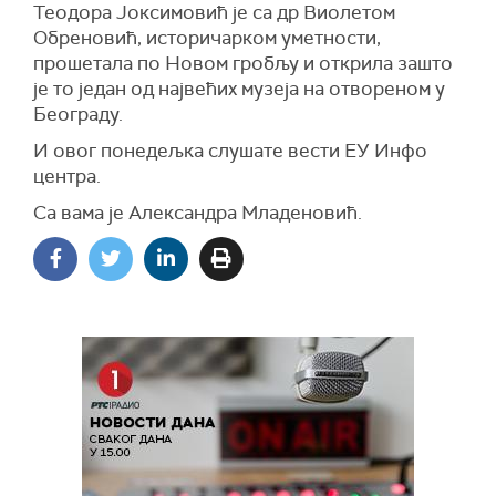
Теодора Јоксимовић је са др Виолетом
Обреновић, историчарком уметности,
прошетала по Новом гробљу и открила зашто
је то један од највећих музеја на отвореном у
Београду.
И овог понедељка слушате вести ЕУ Инфо
центра.
Са вама је Александра Младеновић.