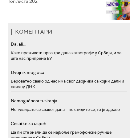
Топ листа 202
КОМЕНТАРИ
Da, ali...
Како преживети прва три дана катастрофе у Србији, и за
шта нас припрема ЕУ
Dvojnik mog oca
Вероватно свако од нас има свог двојника са којим дели и
сличну ДНК
Nemogućnost tusiranja
Не туширате се сваког дана – не стидите се, то је здраво
Cestitke za uspeh
Да ли сте знали да се најбоље грамофонске ручице
производе у Србији