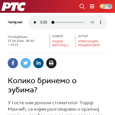
РТС
Читај ми!
ИЗВОР:
АУТОР:
ПОНЕДЕЉАК,
27.04.2026, 06:30 -
РАДИО
АЛЕКСАНДРА
> 10:15
БЕОГРАД 1
МЛАДЕНОВИЋ
Колико бринемо о
зубима?
У госте нам долази стоматолог Тодор
Манчић, са којим разговарамо о оралној