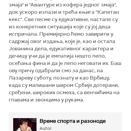
змаја" и "Авантуре из кофера једног змаја",
док ускоро излази и трећа књига "Капетан
кекс". Све песме су едукативне, настале су
из конкретних ситуација које су јој деца
испричала. Премијерно ћемо завирити у
садржај овог издања, које је, као и остала
Јованина дела, едукативног карактера и
дечицу учи да је емпатија нешто лепо,
осећања фина и да је лепо неговати их. Баш
ову причу одабрали смо за данас, на
Лазареву суботу, познату и као Врбицу,
када су малишани широм Србије дотерани,
сређени, широких осмеха, са венчићима на
главама и звонцима у рукама.
Време спорта и разоноде
Autor: