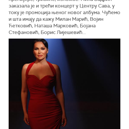
заказала је и трећи концерт у Центру Сава, у
току је промоција њеног новог албума. Чућемо
и шта имају да кажу Милан Марић, Војин
Ћетковић, Наташа Марковић, Бојана
Стефановић, Борис Лијешевић...