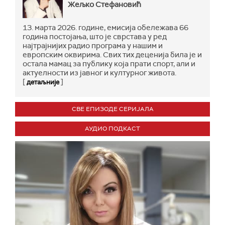
Жељко Стефановић
13. марта 2026. године, емисија обележава 66
година постојања, што је сврстава у ред
најтрајнијих радио програма у нашим и
европским оквирима. Свих тих деценија била је и
остала мамац за публику која прати спорт, али и
актуелности из јавног и културног живота.
[
]
детаљније
СВЕ ЕПИЗОДЕ СЕРИЈАЛА
АУДИО ПОДКАСТ