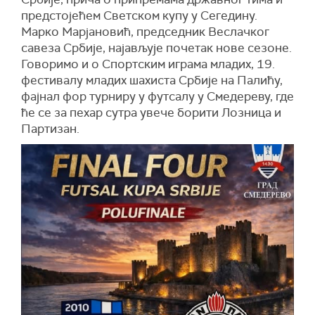
предстојећем Светском купу у Сегедину.
Марко Марјановић, председник Веслачког
савеза Србије, најављује почетак нове сезоне.
Говоримо и о Спортским играма младих, 19.
фестивалу младих шахиста Србије на Палићу,
фајнал фор турниру у футсалу у Смедереву, где
ће се за пехар сутра увече борити Лозница и
Партизан.