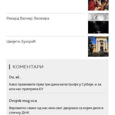
Рихард Вагнер: Валкира
Цвијета Зузорић
КОМЕНТАРИ
Da, ali...
Како преживети прва три дана катастрофе у Србији, и за
шта нас припрема ЕУ
Dvojnik mog oca
Вероватно свако од нас има свог двојника са којим дели и
сличну ДНК