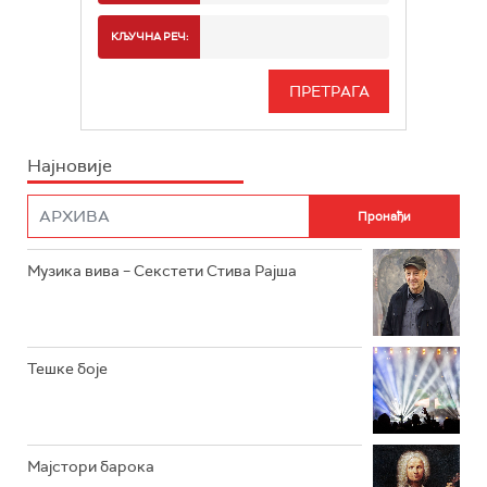
РАДИО БЕОГРАД 2
СПОРТ
КЉУЧНА РЕЧ:
РАДИО БЕОГРАД 3
СЕРИЈА
БЕОГРАД 202
ИНФО
Најновије
РАДИО ПЛЕТЕНИЦА
ФИЛМ
РАДИО РОКЕНРОЛЕР
РАДИО ЏУБОКС
Музика вива – Секстети Стива Рајша
РАДИО ВРТЕШКА
РАДИО ЏЕЗЕР
Тешке боје
АРХИВ
Мајстори барока