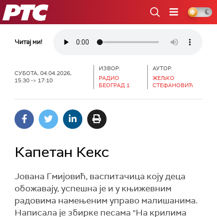
РТС
Читај ми!
ИЗВОР:
АУТОР:
СУБОТА, 04.04.2026,
РАДИО
ЖЕЉКО
15:30 -> 17:10
БЕОГРАД 1
СТЕФАНОВИЋ
Капетан Кекс
Јована Гмијовић, васпитачица коју деца
обожавају, успешна је и у књижевним
радовима намењеним управо малишанима.
Написала је збирке песама "На крилима