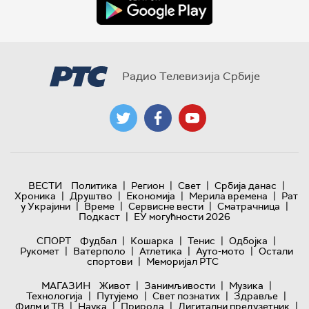
Радио Телевизија Србије
|
|
|
|
ВЕСТИ
Политика
Регион
Свет
Србија данас
|
|
|
|
Хроника
Друштво
Економија
Мерила времена
Рат
|
|
|
|
у Украјини
Време
Сервисне вести
Сматрачница
|
Подкаст
ЕУ могућности 2026
|
|
|
|
СПОРТ
Фудбал
Кошарка
Тенис
Одбојка
|
|
|
|
Рукомет
Ватерполо
Атлетика
Ауто-мото
Остали
|
спортови
Меморијал РТС
|
|
|
МАГАЗИН
Живот
Занимљивости
Музика
|
|
|
|
Технологијa
Путујемо
Свет познатих
Здравље
|
|
|
|
Филм и ТВ
Наука
Природа
Дигитални предузетник