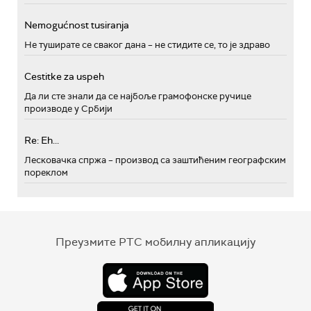
Nemogućnost tusiranja
Не туширате се сваког дана – не стидите се, то је здраво
Cestitke za uspeh
Да ли сте знали да се најбоље грамофонске ручице
производе у Србији
Re: Eh...
Лесковачка спржа – производ са заштићеним географским
пореклом
Преузмите РТС мобилну апликацију