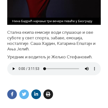
Нина Бадрић најмање три вечери певаће у Београду
Стална екипа емисије води слушаоце и ове
суботе у свет спорта, забаве, емоција,
носталгије: Саша Хајдин, Катарина Епштајн и
Ања Јелић.
Уредник и водитељ је Жељко Стефановић.