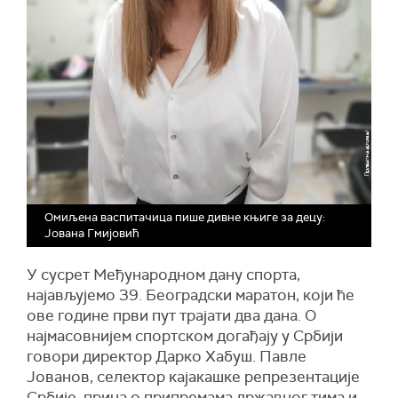
Омиљена васпитачица пише дивне књиге за децу:
Јована Гмијовић
У сусрет Међународном дану спорта,
најављујемо 39. Београдски маратон, који ће
ове године први пут трајати два дана. О
најмасовнијем спортском догађају у Србији
говори директор Дарко Хабуш. Павле
Јованов, селектор кајакашке репрезентације
Србије, прича о припремама државног тима и