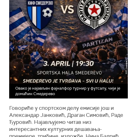
Овако је најављен фајналфор турнир у футсалу, чији је
домаћин Смедерево
Говориће у спортском делу емисије још и
Александар Јанковић, Драган Симовић, Раде
Ђуровић. Најављујемо читав низ
интересантних културних дешавања-
премијере, трибине, изложбе. Нина Бадрић