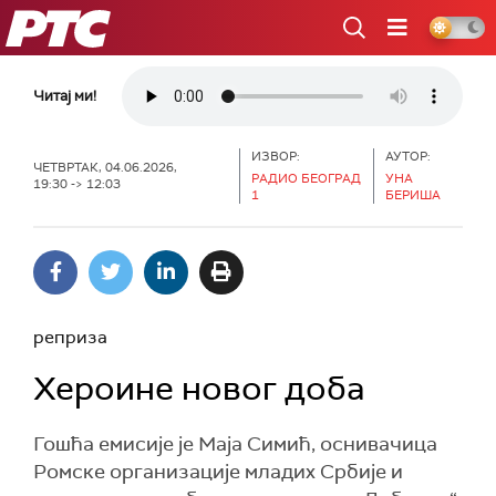
РТС
Читај ми!
ИЗВОР:
АУТОР:
ЧЕТВРТАК, 04.06.2026,
РАДИО БЕОГРАД
УНА
19:30 -> 12:03
1
БЕРИША
реприза
Хероине новог доба
Гошћа емисије је Маја Симић, оснивачица
Ромске организације младих Србије и