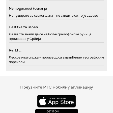
Nemogućnost tusiranja
Не туширате се сваког дана – не стидите се, то је здраво
Cestitke za uspeh
Да ли сте знали да се најбоље грамофонске ручице
производе у Србији
Re: Eh...
Лесковачка спржа – производ са заштићеним географским
пореклом
Преузмите РТС мобилну апликацију