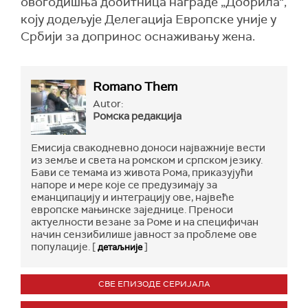
овогодишња добитница награде „Добрила“,
коју додељује Делегација Европске уније у
Србији за допринос оснаживању жена.
Romano Them
Autor:
Ромска редакција
Емисија свакодневно доноси најважније вести
из земље и света на ромском и српском језику.
Бави се темама из живота Рома, приказујући
напоре и мере које се предузимају за
еманципацију и интеграцију ове, највеће
европске мањинске заједнице. Преноси
актуелности везане за Роме и на специфичан
начин сензибилише јавност за проблеме ове
популације. [
]
детаљније
СВЕ ЕПИЗОДЕ СЕРИЈАЛА