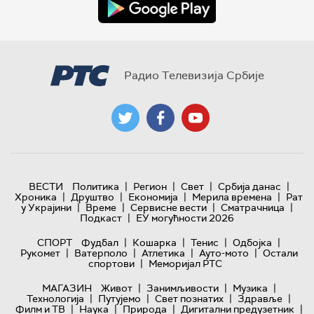
Радио Телевизија Србије
|
|
|
|
ВЕСТИ
Политика
Регион
Свет
Србија данас
|
|
|
|
Хроника
Друштво
Економија
Мерила времена
Рат
|
|
|
|
у Украјини
Време
Сервисне вести
Сматрачница
|
Подкаст
ЕУ могућности 2026
|
|
|
|
СПОРТ
Фудбал
Кошарка
Тенис
Одбојка
|
|
|
|
Рукомет
Ватерполо
Атлетика
Ауто-мото
Остали
|
спортови
Меморијал РТС
|
|
|
МАГАЗИН
Живот
Занимљивости
Музика
|
|
|
|
Технологијa
Путујемо
Свет познатих
Здравље
|
|
|
|
Филм и ТВ
Наука
Природа
Дигитални предузетник