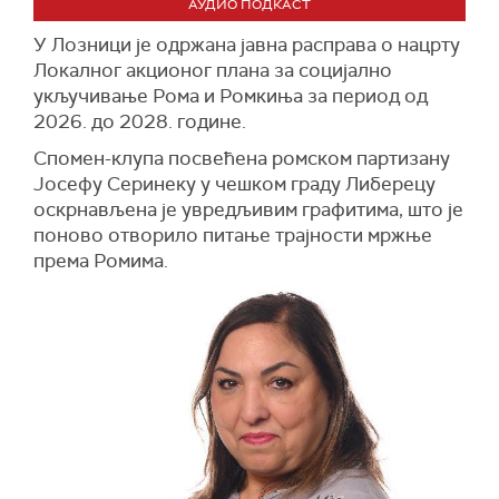
АУДИО ПОДКАСТ
У Лозници је одржана јавна расправа о нацрту
Локалног акционог плана за социјално
укључивање Рома и Ромкиња за период од
2026. до 2028. године.
Спомен-клупа посвећена ромском партизану
Јосефу Серинеку у чешком граду Либерецу
оскрнављена је увредљивим графитима, што је
поново отворило питање трајности мржње
према Ромима.