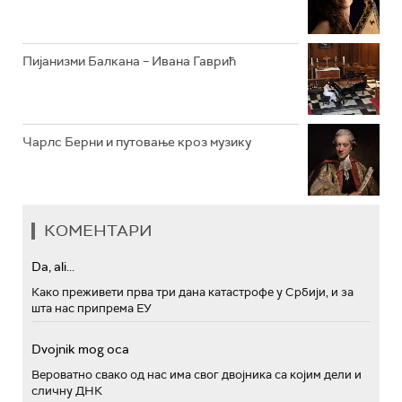
Пијанизми Балкана – Ивана Гаврић
Чарлс Берни и путовање кроз музику
КОМЕНТАРИ
Da, ali...
Како преживети прва три дана катастрофе у Србији, и за
шта нас припрема ЕУ
Dvojnik mog oca
Вероватно свако од нас има свог двојника са којим дели и
сличну ДНК