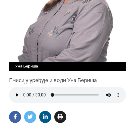
Уна Бериша
Емисију уређује и води Уна Бериша.