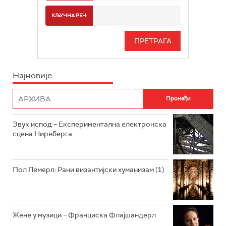
РАДИО БЕОГРАД 2
СПОРТ
КЉУЧНА РЕЧ:
РАДИО БЕОГРАД 3
СЕРИЈА
БЕОГРАД 202
ИНФО
Најновије
РАДИО ПЛЕТЕНИЦА
ФИЛМ
РАДИО РОКЕНРОЛЕР
РАДИО ЏУБОКС
Звук испод – Експериментална електронска
сцена Нирнберга
РАДИО ВРТЕШКА
РАДИО ЏЕЗЕР
Пол Лемерл: Рани византијски хуманизам (1)
АРХИВ
Жене у музици – Франциска Флајшандерл