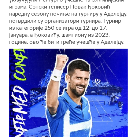
играма. Српски тенисер Новак Ђоковић
наредну сезону почиње на турниру у Аделејду,
потврдили су организатори турнира. Турнир
из категорије 250 се игра од 12. до 17.
јануара, а Ђоковићу, шампиону из 2023.
године, ово ће бити треће учешће у Аделејду.