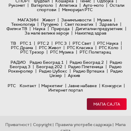
|
|
|
|
СПОРТ
Фудбал
Кошарка
Тенис
Одбојка
|
|
|
|
Рукомет
Ватерполо
Атлетика
Ауто-мото
Остали
|
спортови
Меморијал РТС
|
|
|
МАГАЗИН
Живот
Занимљивости
Музика
|
|
|
|
Технологијa
Путујемо
Свет познатих
Здравље
|
|
|
|
Филм и ТВ
Наука
Природа
Дигитални предузетник
|
За мале велике хероје
Наизглед здрав
|
|
|
|
|
ТВ
РТС 1
РТС 2
РТС 3
РТС Свет
РТС Наука
|
|
|
|
РТС Драма
РТС Живот
РТС Класика
РТС Коло
|
|
РТС Трезор
РТС Музика
РТС Полетарац
|
|
РАДИО
Радио Београд 1
Радио Београд 2
Радио
|
|
|
Београд 3
Београд 202
Радио Плетеница
Радио
|
|
|
Рокенролер
Радио Џубокс
Радио Вртешка
Радио
|
Џезер
Архив
|
|
|
|
РТС
Контакт
Маркетинг
Јавне набавке
Конкурси
Интернет портал
МАПА САЈТА
Приватност
Copyright
Правила употребе садржаја
Мапа
|
|
|
сајта