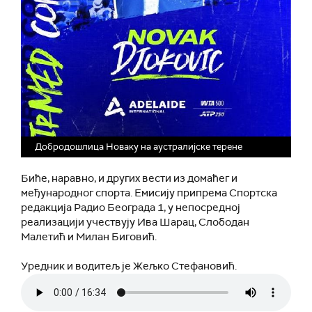
Добродошлица Новаку на аустралијске терене
Биће, наравно, и других вести из домаћег и
међународног спорта. Емисију припрема Спортска
редакција Радио Београда 1, у непосредној
реализацији учествују Ива Шарац, Слободан
Малетић и Милан Биговић.
Уредник и водитељ је Жељко Стефановић.