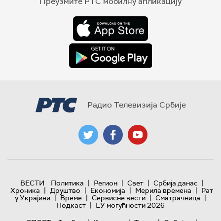
Преузмите РТС мобилну апликацију
Радио Телевизија Србије
|
|
|
|
ВЕСТИ
Политика
Регион
Свет
Србија данас
|
|
|
|
Хроника
Друштво
Економија
Мерила времена
Рат
|
|
|
|
у Украјини
Време
Сервисне вести
Сматрачница
|
Подкаст
ЕУ могућности 2026