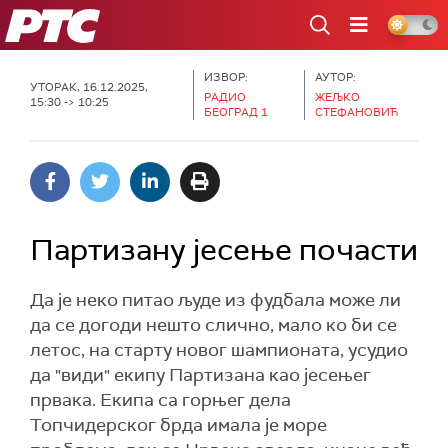
РТС
ИЗВОР:
АУТОР:
УТОРАК, 16.12.2025,
РАДИО
ЖЕЉКО
15:30 -> 10:25
БЕОГРАД 1
СТЕФАНОВИЋ
Партизану јесење почасти
Да је неко питао људе из фудбала може ли
да се догоди нешто слично, мало ко би се
летос, на старту новог шампионата, усудио
да "види" екипу Партизана као јесењег
првака. Екипа са горњег дела
Топчидерског брда имала је море