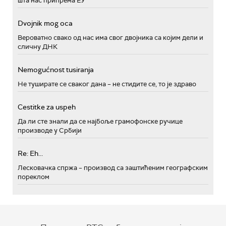
шта нас припрема ЕУ
Dvojnik mog oca
Вероватно свако од нас има свог двојника са којим дели и
сличну ДНК
Nemogućnost tusiranja
Не туширате се сваког дана – не стидите се, то је здраво
Cestitke za uspeh
Да ли сте знали да се најбоље грамофонске ручице
производе у Србији
Re: Eh...
Лесковачка спржа – производ са заштићеним географским
пореклом