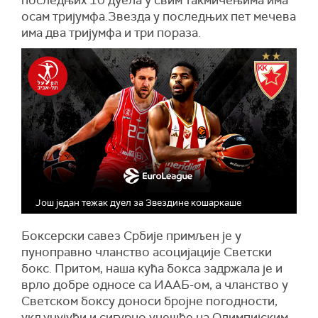
последњих 10 дуела у свим такмичењима има
осам тријумфа.Звезда у последњих пет мечева
има два тријумфа и три пораза.
Још један тежак дуел за Звездине кошаркаше
Боксерски савез Србије примљен је у
пуноправно чланство асоцијације Светски
бокс. Притом, наша кућа бокса задржала је и
врло добре односе са ИААБ-ом, а чланство у
Светском боксу доноси бројне погодности,
укључујући и сигурно учешће на Олимпијским