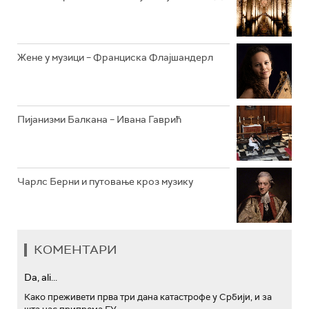
АРХИВ
Жене у музици – Франциска Флајшандерл
Пијанизми Балкана – Ивана Гаврић
Чарлс Берни и путовање кроз музику
КОМЕНТАРИ
Da, ali...
Како преживети прва три дана катастрофе у Србији, и за