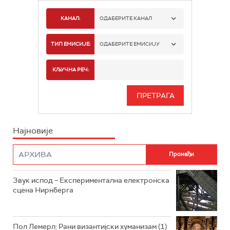
КАНАЛ:
ОДАБЕРИТЕ КАНАЛ
РАДИО БЕОГРАД 1
ТИП ЕМИСИЈЕ:
ОДАБЕРИТЕ ЕМИСИЈУ
РАДИО БЕОГРАД 2
СПОРТ
КЉУЧНА РЕЧ:
РАДИО БЕОГРАД 3
СЕРИЈА
БЕОГРАД 202
ИНФО
Најновије
РАДИО ПЛЕТЕНИЦА
ФИЛМ
РАДИО РОКЕНРОЛЕР
РАДИО ЏУБОКС
Звук испод – Експериментална електронска
сцена Нирнберга
РАДИО ВРТЕШКА
РАДИО ЏЕЗЕР
Пол Лемерл: Рани византијски хуманизам (1)