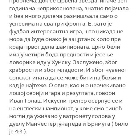
проблема, док се Црвена звезда, иначе већ
годинама неприкосновена, знатно појачала
и без много дилема размишљала само о
успесима на сва три фронта. Е, зато је
фудбал интересантна игра, што никада не
мора да буде онако је зацртано: коло пре
краја првог дела шампионата, црно-бели
имају четири бода предности и јесење
ловорике иду у Хумску. Заслужено, због
храбрости и због младости. И због чувеног
српског ината да се може бити најбољи и
кад је најтеже. О овме, као и о неочекивано
лошој серији игара и резултата, говори
Иван Голац. Искусни тренер осврнуо се и
на енглески шампионат, у коме смо синоћ
могли да уживамо у ватромету голова у
дуелу Манчестер јунајтеда и Брнмута ( било
је 4:4 ).