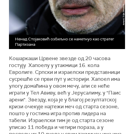
Ненад Стојаковић озбиљно се наметнуо као стратег
Партизана
Кошаркаши Црвене звезде од 20 часова
гостују Хапоелу у утакмици 16. кола
Евролиге. Српски и израелски представници
сусрешће се први пут у историји. Хапоел има
улогу домаћина у овом мечу, али се неће
играти у Тел Авиву, већ у Јерусалиму, у "Паис
арени". Звезду, која је у благој резултатској
кризи очекује најтежи меч од старта сезоне,
пошто у гостима игра против лидера на
табели. Израелски тим је од старта сезоне
уписао 11 победа и четири пораза, а у