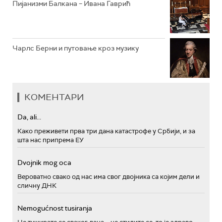
Пијанизми Балкана – Ивана Гаврић
Чарлс Берни и путовање кроз музику
КОМЕНТАРИ
Da, ali...
Како преживети прва три дана катастрофе у Србији, и за
шта нас припрема ЕУ
Dvojnik mog oca
Вероватно свако од нас има свог двојника са којим дели и
сличну ДНК
Nemogućnost tusiranja