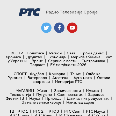
Радио Телевизија Србије
|
|
|
|
ВЕСТИ
Политика
Регион
Свет
Србија данас
|
|
|
|
Хроника
Друштво
Економија
Мерила времена
Рат
|
|
|
|
у Украјини
Време
Сервисне вести
Сматрачница
|
Подкаст
ЕУ могућности 2026
|
|
|
|
СПОРТ
Фудбал
Кошарка
Тенис
Одбојка
|
|
|
|
Рукомет
Ватерполо
Атлетика
Ауто-мото
Остали
|
спортови
Меморијал РТС
|
|
|
МАГАЗИН
Живот
Занимљивости
Музика
|
|
|
|
Технологијa
Путујемо
Свет познатих
Здравље
|
|
|
|
Филм и ТВ
Наука
Природа
Дигитални предузетник
|
За мале велике хероје
Наизглед здрав
|
|
|
|
|
ТВ
РТС 1
РТС 2
РТС 3
РТС Свет
РТС Наука
|
|
|
|
РТС Драма
РТС Живот
РТС Класика
РТС Коло