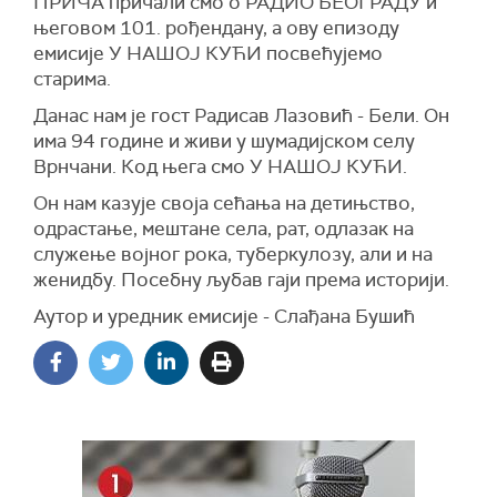
ПРИЧА причали смо о РАДИО БЕОГРАДУ и
његовом 101. рођендану, а ову епизоду
емисије У НАШОЈ КУЋИ посвећујемо
старима.
Данас нам је гост Радисав Лазовић - Бели. Он
има 94 године и живи у шумадијском селу
Врнчани. Код њега смо У НАШОЈ КУЋИ.
Он нам казује своја сећања на детињство,
одрастање, мештане села, рат, одлазак на
служење војног рока, туберкулозу, али и на
женидбу. Посебну љубав гаји према историји.
Аутор и уредник емисије - Слађана Бушић