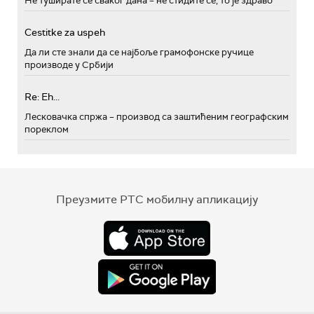
Не туширате се сваког дана – не стидите се, то је здраво
Cestitke za uspeh
Да ли сте знали да се најбоље грамофонске ручице
производе у Србији
Re: Eh...
Лесковачка спржа – производ са заштићеним географским
пореклом
Преузмите РТС мобилну апликацију