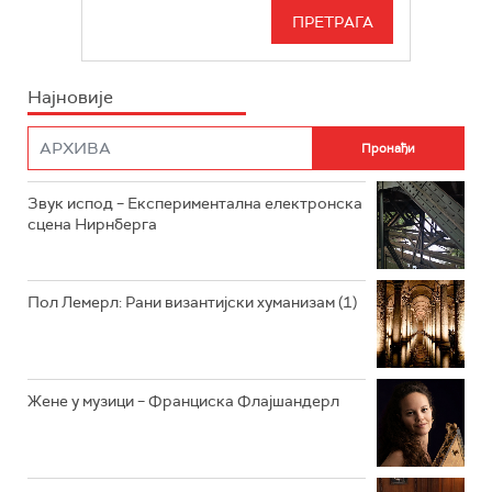
РАДИО БЕОГРАД 3
СЕРИЈА
БЕОГРАД 202
ИНФО
Најновије
РАДИО ПЛЕТЕНИЦА
ФИЛМ
РАДИО РОКЕНРОЛЕР
РАДИО ЏУБОКС
Звук испод – Експериментална електронска
сцена Нирнберга
РАДИО ВРТЕШКА
РАДИО ЏЕЗЕР
Пол Лемерл: Рани византијски хуманизам (1)
АРХИВ
Жене у музици – Франциска Флајшандерл