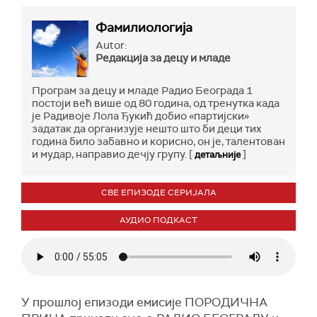
Фамилиологија
Autor:
Редакција за децу и младе
Програм за децу и младе Радио Београда 1
постоји већ више од 80 година, од тренутка када
је Радивоје Лола Ђукић добио «партијски»
задатак да организује нешто што би деци тих
година било забавно и корисно, он је, талентован
и мудар, направио дечју групу. [
]
детаљније
СВЕ ЕПИЗОДЕ СЕРИЈАЛА
АУДИО ПОДКАСТ
У прошлој епизоди емисије ПОРОДИЧНА