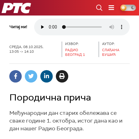
РТС
Читај ми!
ИЗВОР:
АУТОР:
СРЕДА, 08.10.2025,
РАДИО
СЛАЂАНА
13:05 -> 14:10
БЕОГРАД 1
БУШИЋ
Породична прича
Међународни дан старих обележава се
сваке године 1. октобра, истог дана као и
дан нашег Радио Београда.