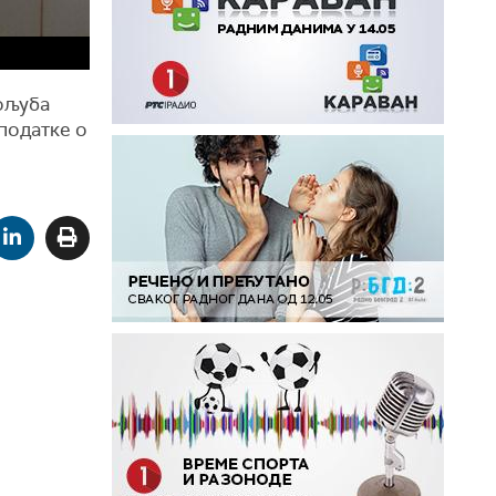
гољуба
податке о