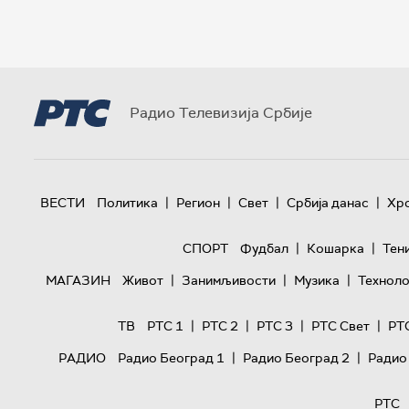
Радио Телевизија Србије
|
|
|
|
ВЕСТИ
Политика
Регион
Свет
Србија данас
Хр
|
|
СПОРТ
Фудбал
Кошарка
Тен
|
|
|
МАГАЗИН
Живот
Занимљивости
Музика
Техноло
|
|
|
|
ТВ
РТС 1
РТС 2
РТС 3
РТС Свет
РТ
|
|
РАДИО
Радио Београд 1
Радио Београд 2
Радио
РТС