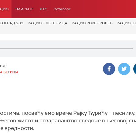
АДИО
ЕМИСИЈЕ
РТС
Остало
ЕОГРАД 202
РАДИО ПЛЕТЕНИЦА
РАДИО РОКЕНРОЛЕР
РАДИО Џ
ТОР:
А БЕРИША
остима, посвећујемо време Рајку Ђурићу – песнику,
 Његов живот и стваралаштво сведоче о његовој сн
не вредности.