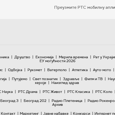
Преузмите РТС мобилну апли
|
|
|
|
оника
Друштво
Економија
Мерила времена
Рат у Украји
ЕУ могућности 2026
|
|
|
|
|
|
ис
Одбојка
Рукомет
Ватерполо
Атлетика
Ауто-мото
|
|
|
|
|
гијa
Путујемо
Свет познатих
Здравље
Филм и ТВ
Нау
|
хероје
Наизглед здрав
|
|
|
|
С Наука
РТС Драма
РТС Живот
РТС Класика
РТС Коло
|
|
|
 Београд 3
Београд 202
Радио Плетеница
Радио Рокенро
Архив
|
|
|
|
Контакт
Маркетинг
Јавне набавке
Конкурси
Интернет п