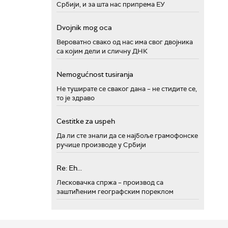
Србији, и за шта нас припрема ЕУ
Dvojnik mog oca
Вероватно свако од нас има свог двојника
са којим дели и сличну ДНК
Nemogućnost tusiranja
Не туширате се сваког дана – не стидите се,
то је здраво
Cestitke za uspeh
Да ли сте знали да се најбоље грамофонске
ручице производе у Србији
Re: Eh...
Лесковачка спржа – производ са
заштићеним географским пореклом