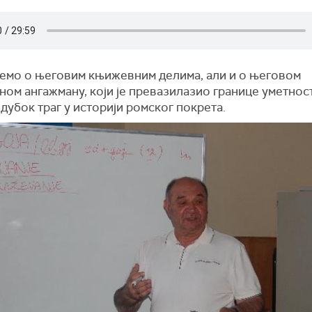
емо о његовим књижевним делима, али и о његовом
ом ангажману, који је превазилазио границе уметнос
дубок траг у историји ромског покрета.