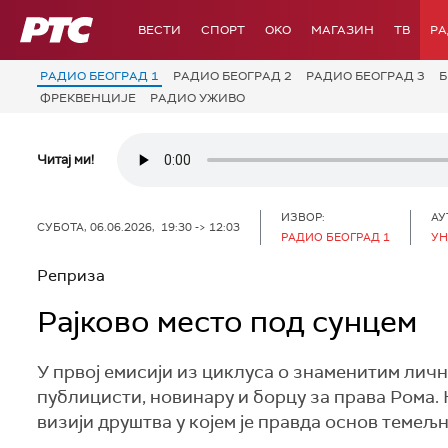
РТС
ВЕСТИ
СПОРТ
OKO
МАГАЗИН
ТВ
Р
РАДИО БЕОГРАД 1
РАДИО БЕОГРАД 2
РАДИО БЕОГРАД 3
Б
ФРЕКВЕНЦИЈЕ
РАДИО УЖИВО
Читај ми!
ИЗВОР:
АУ
СУБОТА, 06.06.2026, 19:30 -> 12:03
РАДИО БЕОГРАД 1
УН
Реприза
Рајково место под сунцем
У првој емисији из циклуса о знаменитим личн
публицисти, новинару и борцу за права Рома.
визији друштва у којем је правда основ темељ