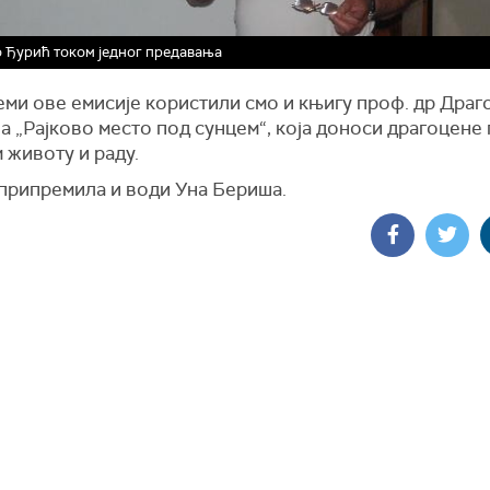
о Ђурић током једног предавања
еми ове емисије користили смо и књигу проф. др Дра
 „Рајково место под сунцем“, која доноси драгоцене 
 животу и раду.
 припремила и води Уна Бериша.