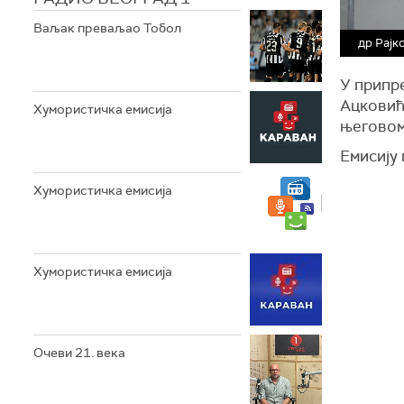
Ваљак преваљао Тобол
др Рајк
У припр
Ацковића
Хумористичка емисија
његовом
Емисију
Хумористичка емисија
Хумористичка емисија
Очеви 21. века