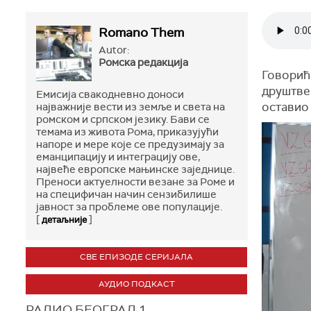
Romano Them
Autor:
Ромска редакција
Говорић
друштвен
Емисија свакодневно доноси
оставио 
најважније вести из земље и света на
ромском и српском језику. Бави се
темама из живота Рома, приказујући
напоре и мере које се предузимају за
еманципацију и интеграцију ове,
највеће европске мањинске заједнице.
Преноси актуелности везане за Роме и
на специфичан начин сензибилише
јавност за проблеме ове популације.
[
]
детаљније
СВЕ ЕПИЗОДЕ СЕРИЈАЛА
АУДИО ПОДКАСТ
РАДИО БЕОГРАД 1