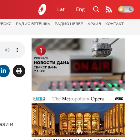
Lat
Eng
УБОКС
РАДИО ВРТЕШКА
РАДИО ЏЕЗЕР
АРХИВ
КОНТАКТ
ази и