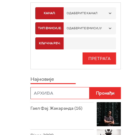
КАНАЛ:
ОДАБЕРИТЕ КАНАЛ
РАДИО БЕОГРАД 1
ТИП ЕМИСИЈЕ:
ОДАБЕРИТЕ ЕМИСИЈУ
РАДИО БЕОГРАД 2
СПОРТ
КЉУЧНА РЕЧ:
РАДИО БЕОГРАД 3
СЕРИЈА
БЕОГРАД 202
ИНФО
Најновије
РАДИО ПЛЕТЕНИЦА
ФИЛМ
РАДИО РОКЕНРОЛЕР
РАДИО ЏУБОКС
Гаел Фај: Жакаранда (16)
РАДИО ВРТЕШКА
РАДИО ЏЕЗЕР