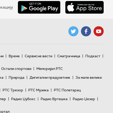
кацију
|
|
|
|
|
ни
Време
Сервисне вести
Сматрачница
Подкаст
|
Остали спортови
Меморијал РТС
|
|
|
ка
Природа
Дигитални предузетник
За мале велике
|
|
|
РТС Трезор
РТС Музика
РТС Полетарац
|
|
|
|
лер
Радио Џубокс
Радио Вртешка
Радио Џезер
ортал