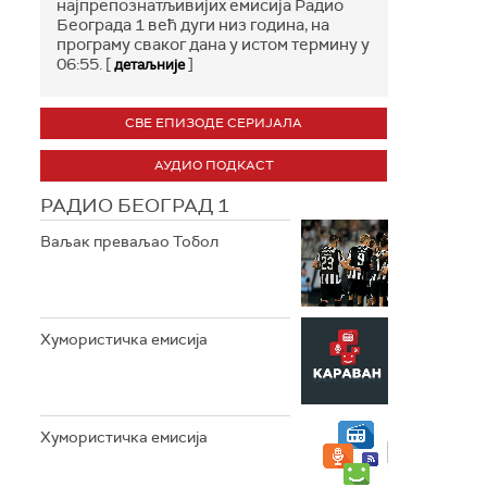
најпрепознатљивијих емисија Радио
Београда 1 већ дуги низ година, на
програму сваког дана у истом термину у
06:55. [
]
детаљније
СВЕ ЕПИЗОДЕ СЕРИЈАЛА
АУДИО ПОДКАСТ
РАДИО БЕОГРАД 1
Ваљак преваљао Тобол
Хумористичка емисија
Хумористичка емисија