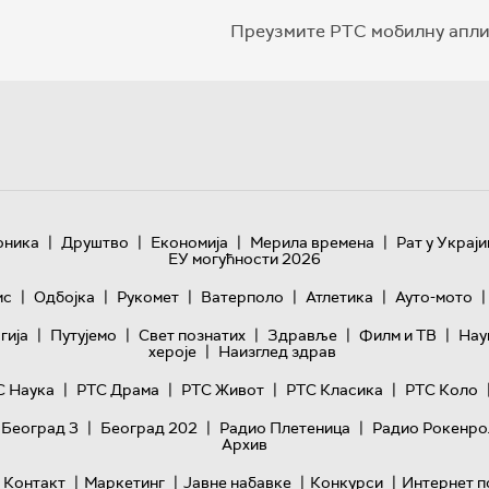
Преузмите РТС мобилну апли
|
|
|
|
оника
Друштво
Економија
Мерила времена
Рат у Украји
ЕУ могућности 2026
|
|
|
|
|
|
ис
Одбојка
Рукомет
Ватерполо
Атлетика
Ауто-мото
|
|
|
|
|
гијa
Путујемо
Свет познатих
Здравље
Филм и ТВ
Нау
|
хероје
Наизглед здрав
|
|
|
|
С Наука
РТС Драма
РТС Живот
РТС Класика
РТС Коло
|
|
|
 Београд 3
Београд 202
Радио Плетеница
Радио Рокенро
Архив
|
|
|
|
Контакт
Маркетинг
Јавне набавке
Конкурси
Интернет п