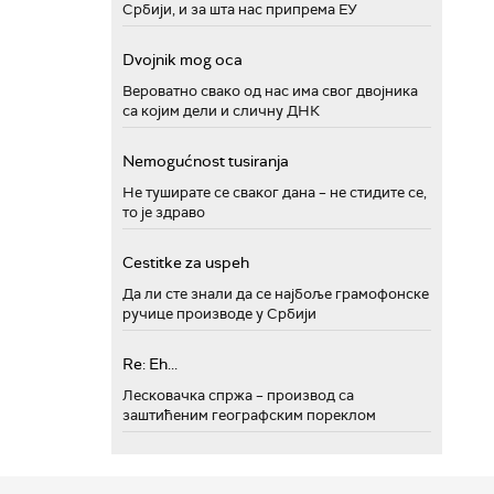
Србији, и за шта нас припрема ЕУ
Dvojnik mog oca
Вероватно свако од нас има свог двојника
са којим дели и сличну ДНК
Nemogućnost tusiranja
Не туширате се сваког дана – не стидите се,
то је здраво
Cestitke za uspeh
Да ли сте знали да се најбоље грамофонске
ручице производе у Србији
Re: Eh...
Лесковачка спржа – производ са
заштићеним географским пореклом