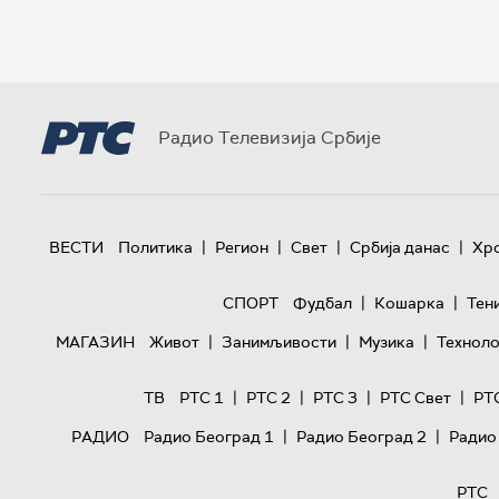
Радио Телевизија Србије
|
|
|
|
ВЕСТИ
Политика
Регион
Свет
Србија данас
Хр
|
|
СПОРТ
Фудбал
Кошарка
Тен
|
|
|
МАГАЗИН
Живот
Занимљивости
Музика
Техноло
|
|
|
|
ТВ
РТС 1
РТС 2
РТС 3
РТС Свет
РТ
|
|
РАДИО
Радио Београд 1
Радио Београд 2
Радио
РТС