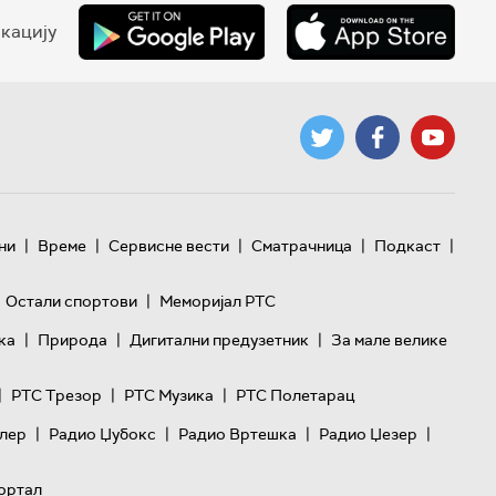
кацију
|
|
|
|
|
ни
Време
Сервисне вести
Сматрачница
Подкаст
|
Остали спортови
Меморијал РТС
|
|
|
ка
Природа
Дигитални предузетник
За мале велике
|
|
|
РТС Трезор
РТС Музика
РТС Полетарац
|
|
|
|
лер
Радио Џубокс
Радио Вртешка
Радио Џезер
ортал