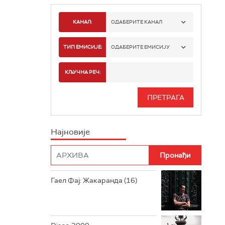
КАНАЛ:
ОДАБЕРИТЕ КАНАЛ
РАДИО БЕОГРАД 1
ТИП ЕМИСИЈЕ:
ОДАБЕРИТЕ ЕМИСИЈУ
РАДИО БЕОГРАД 2
СПОРТ
КЉУЧНА РЕЧ:
РАДИО БЕОГРАД 3
СЕРИЈА
БЕОГРАД 202
ИНФО
Најновије
РАДИО ПЛЕТЕНИЦА
ФИЛМ
РАДИО РОКЕНРОЛЕР
РАДИО ЏУБОКС
Гаел Фај: Жакаранда (16)
РАДИО ВРТЕШКА
РАДИО ЏЕЗЕР