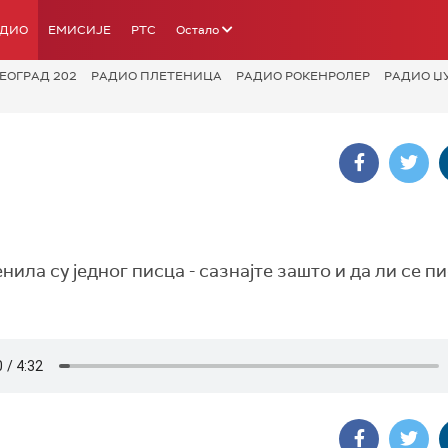
АДИО
ЕМИСИЈЕ
РТС
Остало
ЕОГРАД 202
РАДИО ПЛЕТЕНИЦА
РАДИО РОКЕНРОЛЕР
РАДИО Џ
нила су једног писца - сазнајте зашто и да ли се п