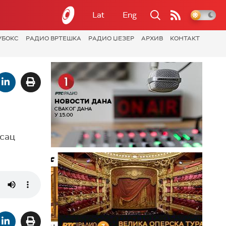
Lat
Eng
УБОКС
РАДИО ВРТЕШКА
РАДИО ЏЕЗЕР
АРХИВ
КОНТАКТ
исац