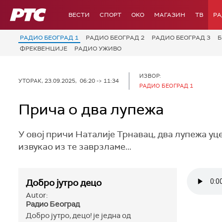
РТС
ВЕСТИ
СПОРТ
OKO
МАГАЗИН
ТВ
Р
РАДИО БЕОГРАД 1
РАДИО БЕОГРАД 2
РАДИО БЕОГРАД 3
Б
ФРЕКВЕНЦИЈЕ
РАДИО УЖИВО
ИЗВОР:
УТОРАК, 23.09.2025, 06:20 -> 11:34
РАДИО БЕОГРАД 1
Прича о два лупежа
У овој причи Наталије Трнавац, два лупежа уце
извукао из те заврзламе...
Добро јутро децо
Autor:
Радио Београд
Добро јутро, децо! је једна од