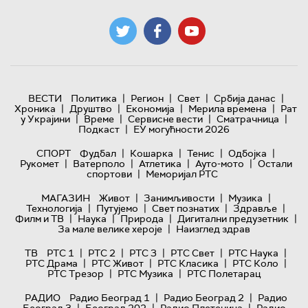
|
|
|
|
ВЕСТИ
Политика
Регион
Свет
Србија данас
|
|
|
|
Хроника
Друштво
Економија
Мерила времена
Рат
|
|
|
|
у Украјини
Време
Сервисне вести
Сматрачница
|
Подкаст
ЕУ могућности 2026
|
|
|
|
СПОРТ
Фудбал
Кошарка
Тенис
Одбојка
|
|
|
|
Рукомет
Ватерполо
Атлетика
Ауто-мото
Остали
|
спортови
Меморијал РТС
|
|
|
МАГАЗИН
Живот
Занимљивости
Музика
|
|
|
|
Технологијa
Путујемо
Свет познатих
Здравље
|
|
|
|
Филм и ТВ
Наука
Природа
Дигитални предузетник
|
За мале велике хероје
Наизглед здрав
|
|
|
|
|
ТВ
РТС 1
РТС 2
РТС 3
РТС Свет
РТС Наука
|
|
|
|
РТС Драма
РТС Живот
РТС Класика
РТС Коло
|
|
РТС Трезор
РТС Музика
РТС Полетарац
|
|
РАДИО
Радио Београд 1
Радио Београд 2
Радио