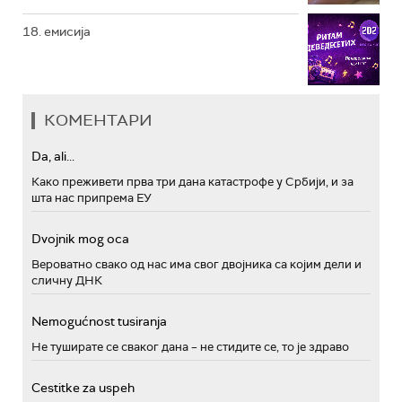
18. емисија
КОМЕНТАРИ
Da, ali...
Како преживети прва три дана катастрофе у Србији, и за
шта нас припрема ЕУ
Dvojnik mog oca
Вероватно свако од нас има свог двојника са којим дели и
сличну ДНК
Nemogućnost tusiranja
Не туширате се сваког дана – не стидите се, то је здраво
Cestitke za uspeh