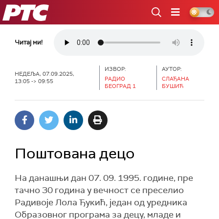
РТС
Читај ми!
ИЗВОР:
АУТОР:
НЕДЕЉА, 07.09.2025,
РАДИО
СЛАЂАНА
13:05 -> 09:55
БЕОГРАД 1
БУШИЋ
Поштована децо
На данашњи дан 07. 09. 1995. године, пре
тачно 30 година у вечност се преселио
Радивоје Лола Ђукић, један од уредника
Образовног програма за децу, младе и