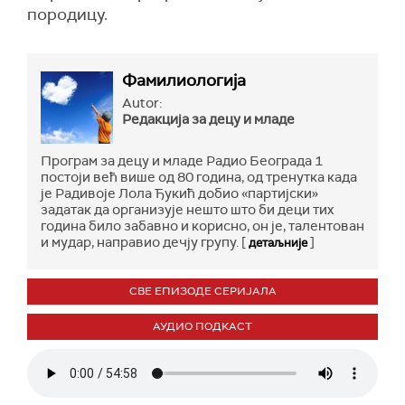
породицу.
Фамилиологија
Autor:
Редакција за децу и младе
Програм за децу и младе Радио Београда 1
постоји већ више од 80 година, од тренутка када
је Радивоје Лола Ђукић добио «партијски»
задатак да организује нешто што би деци тих
година било забавно и корисно, он је, талентован
и мудар, направио дечју групу. [
]
детаљније
СВЕ ЕПИЗОДЕ СЕРИЈАЛА
АУДИО ПОДКАСТ