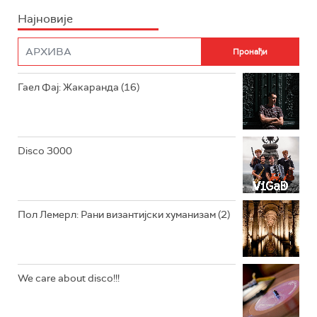
Најновије
РАДИО ПЛЕТЕНИЦА
ФИЛМ
РАДИО РОКЕНРОЛЕР
РАДИО ЏУБОКС
Гаел Фај: Жакаранда (16)
РАДИО ВРТЕШКА
РАДИО ЏЕЗЕР
Disco 3000
АРХИВ
Пол Лемерл: Рани византијски хуманизам (2)
We care about disco!!!