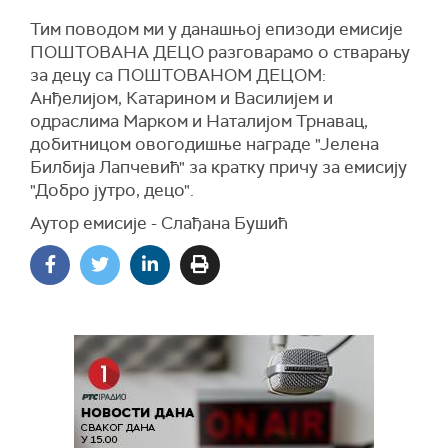
Тим поводом ми у данашњој епизоди емисије
ПОШТОВАНА ДЕЦО разговарамо о стварању
за децу са ПОШТОВАНОМ ДЕЦОМ:
Анђелијом, Катарином и Василијем и
одраслима Марком и Наталијом Трнавац,
добитницом овогодишње награде "Јелена
Билбија Лапчевић" за кратку причу за емисију
"Добро јутро, децо".
Аутор емисије - Слађана Бушић