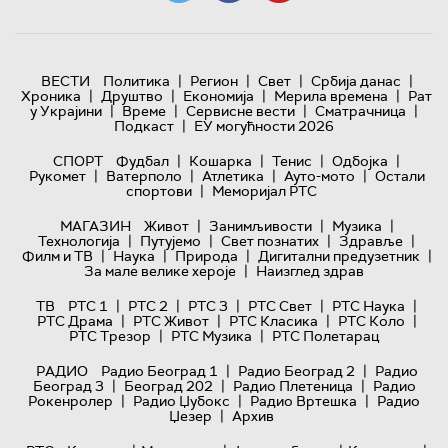
|
|
|
|
ВЕСТИ
Политика
Регион
Свет
Србија данас
|
|
|
|
Хроника
Друштво
Економија
Мерила времена
Рат
|
|
|
|
у Украјини
Време
Сервисне вести
Сматрачница
|
Подкаст
ЕУ могућности 2026
|
|
|
|
СПОРТ
Фудбал
Кошарка
Тенис
Одбојка
|
|
|
|
Рукомет
Ватерполо
Атлетика
Ауто-мото
Остали
|
спортови
Меморијал РТС
|
|
|
МАГАЗИН
Живот
Занимљивости
Музика
|
|
|
|
Технологијa
Путујемо
Свет познатих
Здравље
|
|
|
|
Филм и ТВ
Наука
Природа
Дигитални предузетник
|
За мале велике хероје
Наизглед здрав
|
|
|
|
|
ТВ
РТС 1
РТС 2
РТС 3
РТС Свет
РТС Наука
|
|
|
|
РТС Драма
РТС Живот
РТС Класика
РТС Коло
|
|
РТС Трезор
РТС Музика
РТС Полетарац
|
|
РАДИО
Радио Београд 1
Радио Београд 2
Радио
|
|
|
Београд 3
Београд 202
Радио Плетеница
Радио
|
|
|
Рокенролер
Радио Џубокс
Радио Вртешка
Радио
|
Џезер
Архив