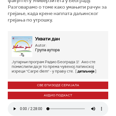
факултету Универзитета у Београду.
Разговарамо о томе како умањити рачун за
грејање, када крене наплата даљинског
грејања по утрошку.
Ухвати дан
Autor:
Група аутора
Јутарњи програм Радио Београда 1! Ако сте
помислили да је то према чувеној латинској
изреци "Carpe diem" - у праву сте. [
]
детаљније
СВЕ ЕПИЗОДЕ СЕРИЈАЛА
АУДИО ПОДКАСТ