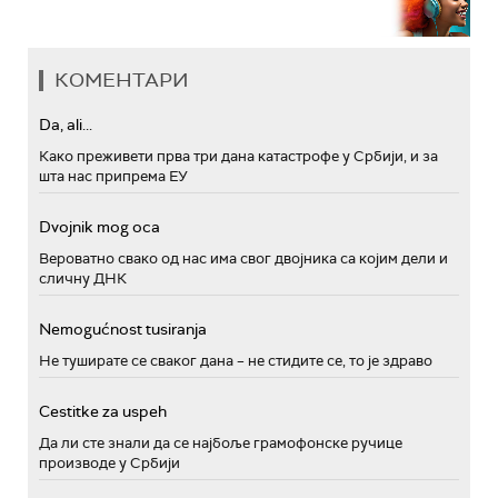
КОМЕНТАРИ
Da, ali...
Како преживети прва три дана катастрофе у Србији, и за
шта нас припрема ЕУ
Dvojnik mog oca
Вероватно свако од нас има свог двојника са којим дели и
сличну ДНК
Nemogućnost tusiranja
Не туширате се сваког дана – не стидите се, то је здраво
Cestitke za uspeh
Да ли сте знали да се најбоље грамофонске ручице
производе у Србији