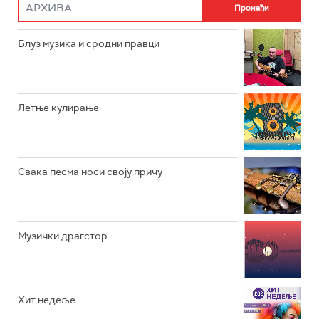
РАДИО РОКЕНРОЛЕР
РАДИО ЏУБОКС
Блуз музика и сродни правци
РАДИО ВРТЕШКА
РАДИО ЏЕЗЕР
Летње кулирање
АРХИВ
Свака песма носи своју причу
Музички драгстор
Хит недеље