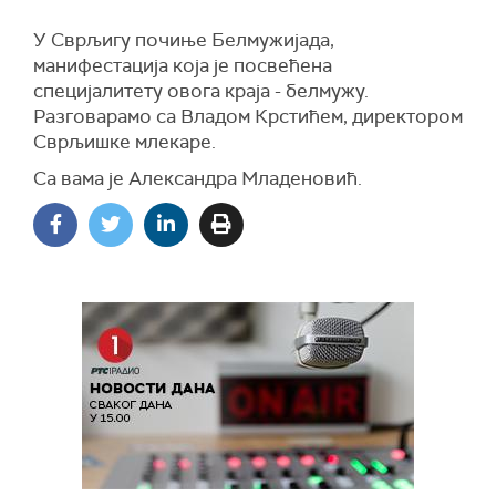
У Сврљигу почиње Белмужијада,
манифестација која је посвећена
специјалитету овога краја - белмужу.
Разговарамо са Владом Крстићем, директором
Сврљишке млекаре.
Са вама је Александра Младеновић.