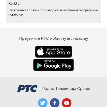
Re: Eh...
Лесковачка спржа – производ са заштићеним географским
пореклом
Преузмите РТС мобилну апликацију
Радио Телевизија Србије