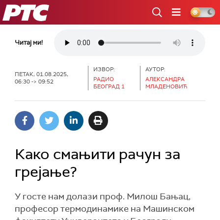
РТС
Читај ми!
ИЗВОР:
АУТОР:
ПЕТАК, 01.08.2025,
РАДИО
АЛЕКСАНДРА
06:30 -> 09:52
БЕОГРАД 1
МЛАДЕНОВИЋ
Како смањити рачун за
грејање?
У госте нам долази проф. Милош Бањац,
професор термодинамике на Машинском