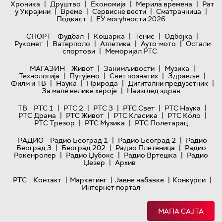
|
|
|
|
Хроника
Друштво
Економија
Мерила времена
Рат
|
|
|
|
у Украјини
Време
Сервисне вести
Сматрачница
|
Подкаст
ЕУ могућности 2026
|
|
|
|
СПОРТ
Фудбал
Кошарка
Тенис
Одбојка
|
|
|
|
Рукомет
Ватерполо
Атлетика
Ауто-мото
Остали
|
спортови
Меморијал РТС
|
|
|
МАГАЗИН
Живот
Занимљивости
Музика
|
|
|
|
Технологијa
Путујемо
Свет познатих
Здравље
|
|
|
|
Филм и ТВ
Наука
Природа
Дигитални предузетник
|
За мале велике хероје
Наизглед здрав
|
|
|
|
|
ТВ
РТС 1
РТС 2
РТС 3
РТС Свет
РТС Наука
|
|
|
|
РТС Драма
РТС Живот
РТС Класика
РТС Коло
|
|
РТС Трезор
РТС Музика
РТС Полетарац
|
|
РАДИО
Радио Београд 1
Радио Београд 2
Радио
|
|
|
Београд 3
Београд 202
Радио Плетеница
Радио
|
|
|
Рокенролер
Радио Џубокс
Радио Вртешка
Радио
|
Џезер
Архив
|
|
|
|
РТС
Контакт
Маркетинг
Јавне набавке
Конкурси
Интернет портал
МАПА САЈТА