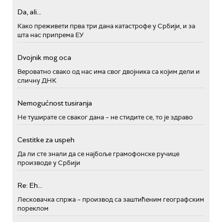
Da, ali...
Како преживети прва три дана катастрофе у Србији, и за
шта нас припрема ЕУ
Dvojnik mog oca
Вероватно свако од нас има свог двојника са којим дели и
сличну ДНК
Nemogućnost tusiranja
Не туширате се сваког дана – не стидите се, то је здраво
Cestitke za uspeh
Да ли сте знали да се најбоље грамофонске ручице
производе у Србији
Re: Eh...
Лесковачка спржа – производ са заштићеним географским
пореклом