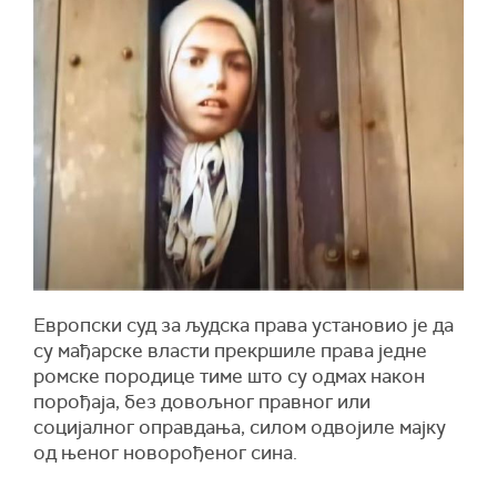
Европски суд за људска права установио је да
су мађарске власти прекршиле права једне
ромске породице тиме што су одмах након
порођаја, без довољног правног или
социјалног оправдања, силом одвојиле мајку
од њеног новорођеног сина.