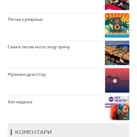
РАДИО ВРТЕШКА
РАДИО ЏЕЗЕР
Летње кулирање
АРХИВ
Свака песма носи своју причу
Музички драгстор
Хит недеље
КОМЕНТАРИ