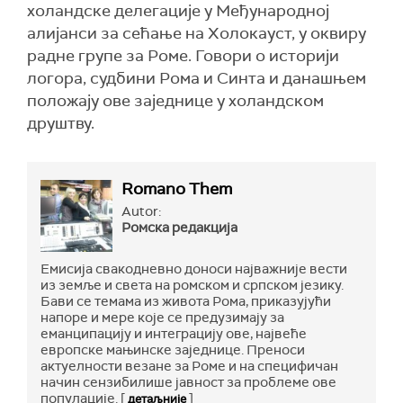
холандске делегације у Међународној
алијанси за сећање на Холокауст, у оквиру
радне групе за Роме. Говори о историји
логора, судбини Рома и Синта и данашњем
положају ове заједнице у холандском
друштву.
Romano Them
Autor:
Ромска редакција
Емисија свакодневно доноси најважније вести
из земље и света на ромском и српском језику.
Бави се темама из живота Рома, приказујући
напоре и мере које се предузимају за
еманципацију и интеграцију ове, највеће
европске мањинске заједнице. Преноси
актуелности везане за Роме и на специфичан
начин сензибилише јавност за проблеме ове
популације. [
]
детаљније