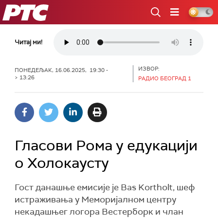
РТС
Читај ми!
ИЗВОР:
ПОНЕДЕЉАК, 16.06.2025, 19:30 -
> 13:26
РАДИО БЕОГРАД 1
Гласови Рома у едукацији
о Холокаусту
Гост данашње емисије је Bas Kortholt, шеф
истраживања у Меморијалном центру
некадашњег логора Вестерборк и члан