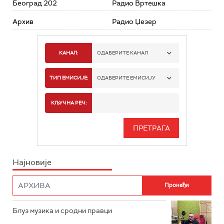
Београд 202
Радио Вртешка
Архив
Радио Џезер
КАНАЛ:
ОДАБЕРИТЕ КАНАЛ
РАДИО БЕОГРАД 1
ТИП ЕМИСИЈЕ:
ОДАБЕРИТЕ ЕМИСИЈУ
РАДИО БЕОГРАД 2
СПОРТ
КЉУЧНА РЕЧ:
РАДИО БЕОГРАД 3
СЕРИЈА
БЕОГРАД 202
ИНФО
Најновије
РАДИО ПЛЕТЕНИЦА
ФИЛМ
РАДИО РОКЕНРОЛЕР
РАДИО ЏУБОКС
Блуз музика и сродни правци