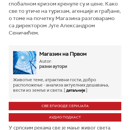
глобалном кризом кренуле су и цене. Како
све то утиче на туризам, агенције и грађане,
о томе на почетку Магазина разговарамо
са директором Јуте Александром
Сеничићем.
Магазин на Првом
Autor:
разни аутори
Животне теме, атрактивни гости, добро
расположење - анализа актуелних дешавања,
вести из земље и света. [
]
детаљније
СВЕ ЕПИЗОДЕ СЕРИЈАЛА
АУДИО ПОДКАСТ
У српским рекама све је мање живог света.