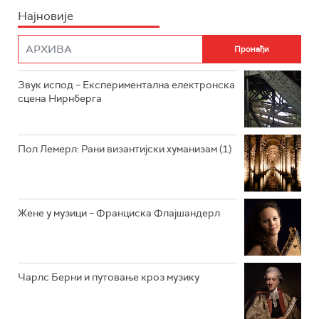
Најновије
РАДИО ПЛЕТЕНИЦА
ФИЛМ
РАДИО РОКЕНРОЛЕР
РАДИО ЏУБОКС
Звук испод – Експериментална електронска
сцена Нирнберга
РАДИО ВРТЕШКА
РАДИО ЏЕЗЕР
Пол Лемерл: Рани византијски хуманизам (1)
АРХИВ
Жене у музици – Франциска Флајшандерл
Чарлс Берни и путовање кроз музику