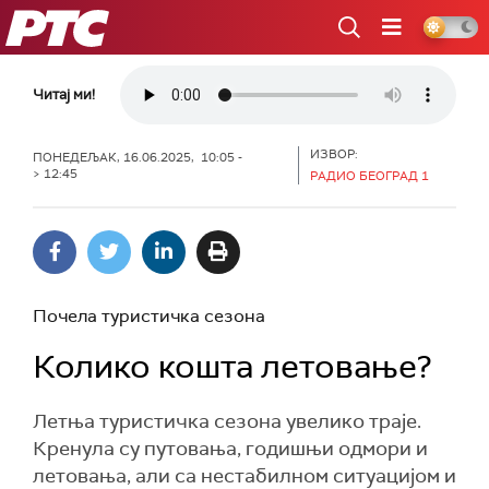
РТС
Читај ми!
ИЗВОР:
ПОНЕДЕЉАК, 16.06.2025, 10:05 -
> 12:45
РАДИО БЕОГРАД 1
Почела туристичка сезона
Колико кошта летовање?
Летња туристичка сезона увелико траје.
Кренула су путовања, годишњи одмори и
летовања, али са нестабилном ситуацијом и