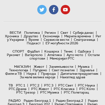
|
|
|
|
ВЕСТИ
Политика
Регион
Свет
Србија данас
|
|
|
|
Хроника
Друштво
Економија
Мерила времена
Рат
|
|
|
|
у Украјини
Време
Сервисне вести
Сматрачница
|
Подкаст
ЕУ могућности 2026
|
|
|
|
СПОРТ
Фудбал
Кошарка
Тенис
Одбојка
|
|
|
|
Рукомет
Ватерполо
Атлетика
Ауто-мото
Остали
|
спортови
Меморијал РТС
|
|
|
МАГАЗИН
Живот
Занимљивости
Музика
|
|
|
|
Технологијa
Путујемо
Свет познатих
Здравље
|
|
|
|
Филм и ТВ
Наука
Природа
Дигитални предузетник
|
За мале велике хероје
Наизглед здрав
|
|
|
|
|
ТВ
РТС 1
РТС 2
РТС 3
РТС Свет
РТС Наука
|
|
|
|
РТС Драма
РТС Живот
РТС Класика
РТС Коло
|
|
РТС Трезор
РТС Музика
РТС Полетарац
|
|
РАДИО
Радио Београд 1
Радио Београд 2
Радио
|
|
|
Београд 3
Београд 202
Радио Плетеница
Радио