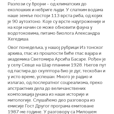
Разлози су бројни – од климатских до
еколошких и небриге људи. У слатким водама
наше земље постоји 113 врста риба, од којих
је 90 аутохтоно. Које су врсте најугроженије и
на који начин се може обновити фауна у
водотоковима, питамо биолога Александра
Хегедиша.
Овог понедељка, у нашој рубрици Из тонског
архива, глас из прошлости биће глас вајара и
академика Светомира Арсића Басаре. Рођен је
у селу Севце на Шар планини 1928. Његов пут
од пастира до скулптора био је дуг, тескобан и
у исто време, успешан. Много је радио и
излагао, од послератног соцреализма, преко
апстрактних дела до величанствених
композиција јунака из наше историје и
митологије. Слушаћемо део разговора из
емисије Гост Другог програма емитоване
1987-ме године. У разговору са Милошем