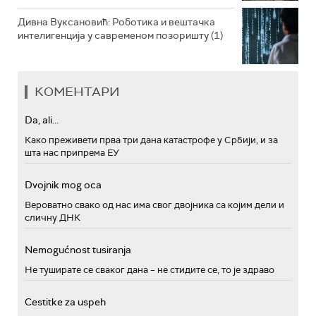
Дивна Вуксановић: Роботика и вештачка
интелигенција у савременом позоришту (1)
КОМЕНТАРИ
Da, ali...
Како преживети прва три дана катастрофе у Србији, и за
шта нас припрема ЕУ
Dvojnik mog oca
Вероватно свако од нас има свог двојника са којим дели и
сличну ДНК
Nemogućnost tusiranja
Не туширате се сваког дана – не стидите се, то је здраво
Cestitke za uspeh