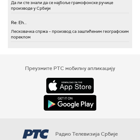
Да ли сте знали да се најбоље грамофонске ручице
производе у Србији
Re: Eh...
Лесковачка спржа – производ са заштићеним географским
пореклом
Преузмите РТС мобилну апликацију
Радио Телевизија Србије