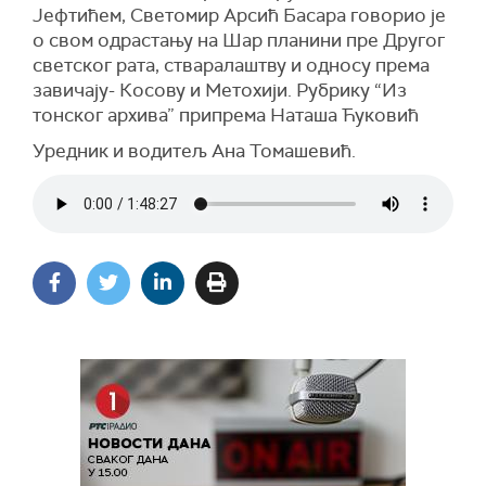
Јефтићем, Светомир Арсић Басара говорио је
о свом одрастању на Шар планини пре Другог
светског рата, стваралаштву и односу према
завичају- Косову и Метохији. Рубрику “Из
тонског архива” припрема Наташа Ћуковић
Уредник и водитељ Ана Томашевић.