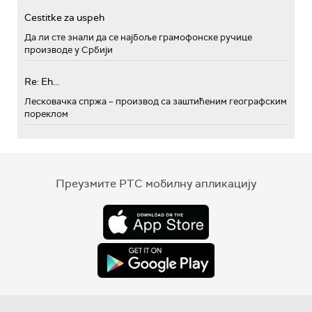
Cestitke za uspeh
Да ли сте знали да се најбоље грамофонске ручице
производе у Србији
Re: Eh...
Лесковачка спржа – производ са заштићеним географским
пореклом
Преузмите РТС мобилну апликацију