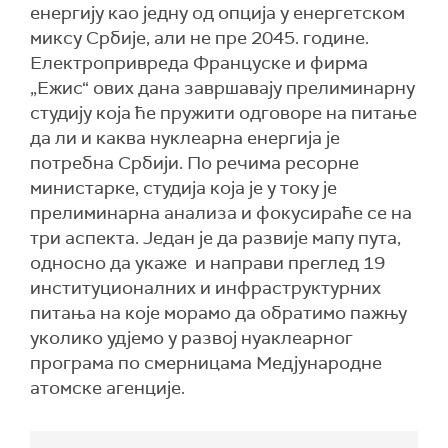
енергију као једну од опција у енергетском
миксу Србије, али не пре 2045. године.
Електропривреда Француске и фирма
„Ежис“ ових дана завршавају прелиминарну
студију која ће пружити одговоре на питање
да ли и каква нуклеарна енергија је
потребна Србији. По речима ресорне
министарке, студија која је у току је
прелиминарна анализа и фокусираће се на
три аспекта. Један је да развије мапу пута,
односно да укаже и направи преглед 19
институционалних и инфраструктурних
питања на које морамо да обратимо пажњу
уколико удјемо у развој нуаклеарног
програма по смерницама Медјународне
атомске агенције.