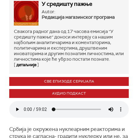
У средишту пажње
Autor:
Редакција магазинског програма
Свакога радног дана од 17 часова емисија "У
средишту пажње" доноси интервју са нашим
најбољим аналитичарима и коментаторима,
политичарима и експертима, друштвеним
иноваторима и другим познатим личностима, или
личностима које ће убрзо постати познате.
[
]
детаљније
СВЕ ЕПИЗОДЕ СЕРИЈАЛА
АУДИО ПОДКАСТ
Србија је окружена нуклеарним реакторима и
струка је сагласна- градити нуклерку или не, за