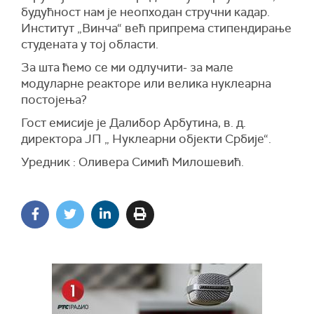
будућност нам је неопходан стручни кадар.
Институт „Винча“ већ припрема стипендирање
студената у тој области.
За шта ћемо се ми одлучити- за мале
модуларне реакторе или велика нуклеарна
постојења?
Гост емисије је Далибор Арбутина, в. д.
директора ЈП „ Нуклеарни објекти Србије“.
Уредник : Оливера Симић Милошевић.