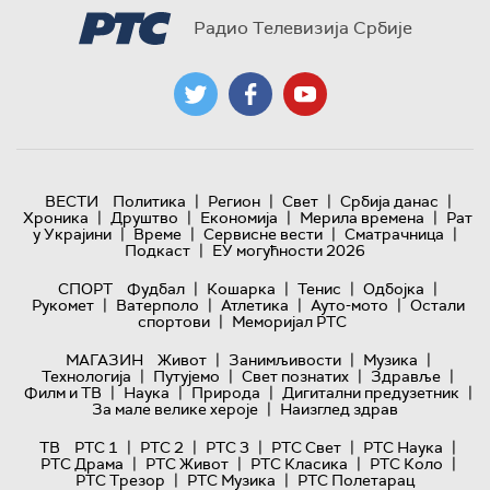
Радио Телевизија Србије
|
|
|
|
ВЕСТИ
Политика
Регион
Свет
Србија данас
|
|
|
|
Хроника
Друштво
Економија
Мерила времена
Рат
|
|
|
|
у Украјини
Време
Сервисне вести
Сматрачница
|
Подкаст
ЕУ могућности 2026
|
|
|
|
СПОРТ
Фудбал
Кошарка
Тенис
Одбојка
|
|
|
|
Рукомет
Ватерполо
Атлетика
Ауто-мото
Остали
|
спортови
Меморијал РТС
|
|
|
МАГАЗИН
Живот
Занимљивости
Музика
|
|
|
|
Технологијa
Путујемо
Свет познатих
Здравље
|
|
|
|
Филм и ТВ
Наука
Природа
Дигитални предузетник
|
За мале велике хероје
Наизглед здрав
|
|
|
|
|
ТВ
РТС 1
РТС 2
РТС 3
РТС Свет
РТС Наука
|
|
|
|
РТС Драма
РТС Живот
РТС Класика
РТС Коло
|
|
РТС Трезор
РТС Музика
РТС Полетарац