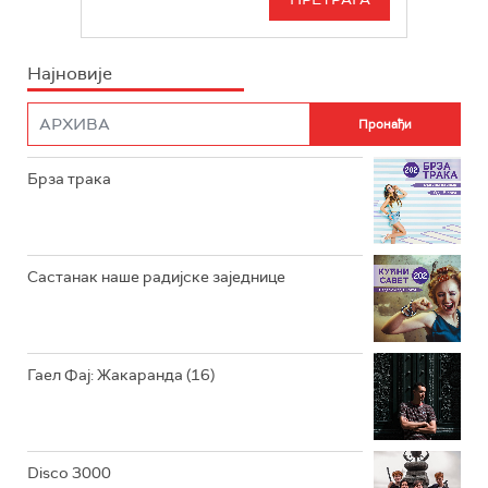
БЕОГРАД 202
ИНФО
Најновије
РАДИО ПЛЕТЕНИЦА
ФИЛМ
РАДИО РОКЕНРОЛЕР
РАДИО ЏУБОКС
Брза трака
РАДИО ВРТЕШКА
РАДИО ЏЕЗЕР
Састанак наше радијске заједнице
АРХИВ
Гаел Фај: Жакаранда (16)
Disco 3000