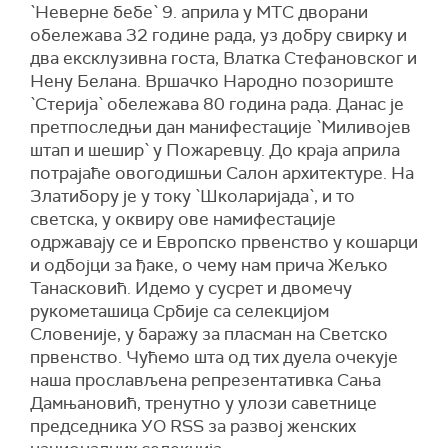
`Неверне бебе` 9. априла у МТС дворани
обележава 32 године рада, уз добру свирку и
два ексклузивна госта, Влатка Стефановског и
Нену Белана. Вршачко Народно позориште
`Стерија` обележава 80 година рада. Данас је
претпоследњи дан манифестације `Миливојев
штап и шешир` у Пожаревцу. До краја априла
потрајаће овогодишњи Салон архитектуре. На
Златибору је у току `Школаријада`, и то
светска, у оквиру ове намифестације
одржавају се и Европско првенство у кошарци
и одбојци за ђаке, о чему нам прича Жељко
Танасковић. Идемо у сусрет и двомечу
рукометашица Србије са селекцијом
Словеније, у баражу за пласман на Светско
првенство. Чућемо шта од тих дуела очекује
наша прослављена репрезентативка Сања
Дамњановић, тренутно у улози саветнице
председника УО RSS за развој женских