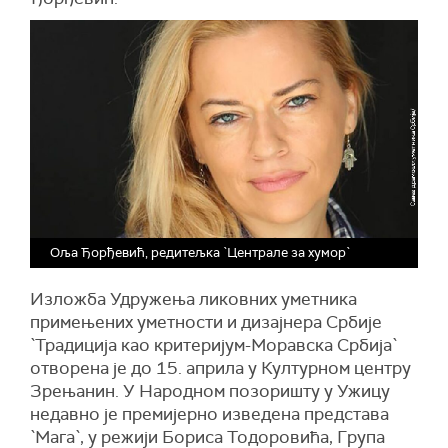
Оља Ђорђевић, редитељка `Централе за хумор`
Изложба Удружења ликовних уметника
примењених уметности и дизајнера Србије
`Традиција као критеријум-Моравска Србија`
отворена је до 15. априла у Културном центру
Зрењанин. У Народном позоришту у Ужицу
недавно је премијерно изведена представа
`Мага`, у режији Бориса Тодоровића, Група