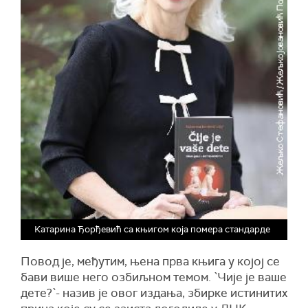
Катарина Ђорђевић са књигом која помера стандарде
Повод је, међутим, њена прва књига у којој се
бави више него озбиљном темом. `Чије је ваше
дете?`- назив је овог издања, збирке истинитих