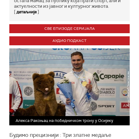
остала мамац за публику која прати спорт, али и
актуелности из јавног и културног живота.
[
]
детаљније
СВЕ ЕПИЗОДЕ СЕРИЈАЛА
АУДИО ПОДКАСТ
Алекса Ракоњац на победничком трону у Осијеку
Будимо прецизнији : Три златне медаље