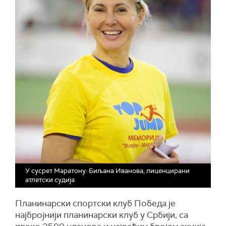
У сусрет Маратону: Биљана Иванова, лиценцирани
атлетски судија
Планинарски спортски клуб Победа је
најбројнији планинарски клуб у Србији, са