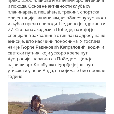
преко 2500 чланова и највећим бројем акција
и похода. Основне активности клуба су
планинарење, пешаћење, трекинг, спортска
оријентација, алпинизам, уз обавезну хуманост
и љубав према природи. Недавно је одржана и
77. Свечана академија Победе, на којој је
специјална захвалница отишла на адресу наше
емисије, што нас чини поноснима. У гостима
нам је Ђорђе Радиновић Капраловић, водич и
светски путник, који ускоро креће пут
Аустралије, наравно са Победом. Циљ је
највиши врх Кошћушко. Ђорђе је још пун
утисака и у вези Анда, на којима је био прошле
године.