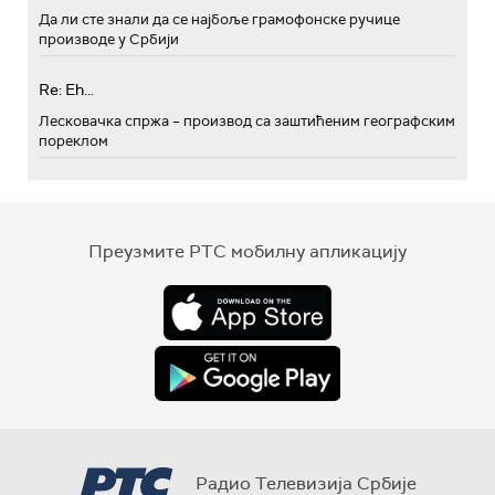
Да ли сте знали да се најбоље грамофонске ручице
производе у Србији
Re: Eh...
Лесковачка спржа – производ са заштићеним географским
пореклом
Преузмите РТС мобилну апликацију
Радио Телевизија Србије