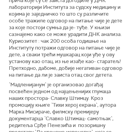
прича које су се заиста догодиле у ДНК
лабораторији Института за судску медицину и
којима је заједничко то што су различите
особе тражиле одговор на питање чије је дете
за које постоји сумња да је- туђе. У књизи
сазнајемо како се може урадити ДНК анализа.
Куриозитет : чак 200 особа годишње на
Институту потражи одговор на питање чије је
дете, а сваки трећи мушкарац који уђе у ову
установу као отац, из ње изађе као- старатељ!
Претходно, дабоме, добије негативан одговор
на питање да ли је заиста отац свог детета.
`Мадленијанум` је организовао догађај
посвећен једном од најцењенијих глумаца
наших простора- Славку Штимцу. Кроз
промоцију књиге `Тихи херој екрана`, аутора
Марка Мисираче, филмску премијеру
документарца `Славко Штимац- самотњак`,
редитеља Срђе Пенезића и позоришну