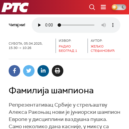
РТС
Читај ми!
ИЗВОР:
АУТОР:
СУБОТА, 05.04.2025,
РАДИО
ЖЕЉКО
15:30 -> 10:26
БЕОГРАД 1
СТЕФАНОВИЋ
Фамилија шампиона
Репрезентативац Србије у стрељаштву
Алекса Ракоњац нови је јуниорски шампион
Европе у дисциплини ваздушна пушка.
Само неколико дана касније, у миксу са