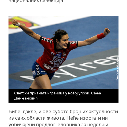
националних селекција.
Светски призната играчица у новој улози: Сања
Дамњановић
Биће, дакле, и ове суботе бројних актуелности
из свих области живота. Неће изостати ни
уобичајени предлог јеловника за недељни