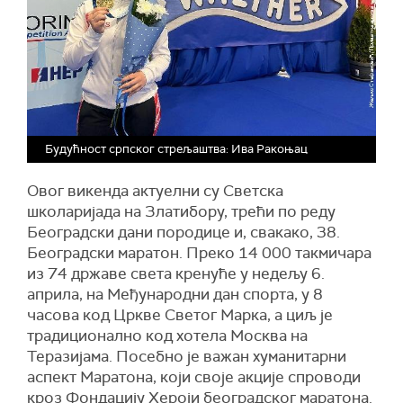
Будућност српског стрељаштва: Ива Ракоњац
Овог викенда актуелни су Светска
школаријада на Златибору, трећи по реду
Београдски дани породице и, свакако, 38.
Београдски маратон. Преко 14 000 такмичара
из 74 државе света кренуће у недељу 6.
априла, на Међународни дан спорта, у 8
часова код Цркве Светог Марка, а циљ је
традиционално код хотела Москва на
Теразијама. Посебно је важан хуманитарни
аспект Маратона, који своје акције спроводи
кроз Фондацију Хероји београдског маратона.