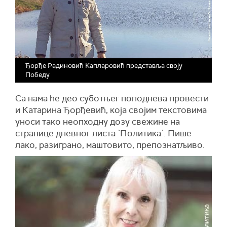
Ђорђе Радиновић Капларовић представља своју
Победу
Са нама ће део суботњег поподнева провести
и Катарина Ђорђевић, која својим текстовима
уноси тако неопходну дозу свежине на
странице дневног листа `Политика`. Пише
лако, разиграно, маштовито, препознатљиво.