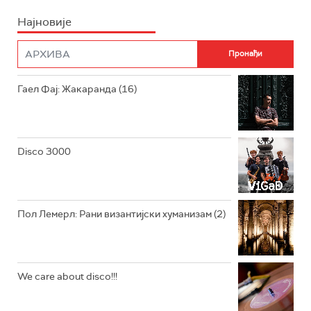
Најновије
РАДИО ПЛЕТЕНИЦА
ФИЛМ
РАДИО РОКЕНРОЛЕР
РАДИО ЏУБОКС
Гаел Фај: Жакаранда (16)
РАДИО ВРТЕШКА
РАДИО ЏЕЗЕР
Disco 3000
АРХИВ
Пол Лемерл: Рани византијски хуманизам (2)
We care about disco!!!