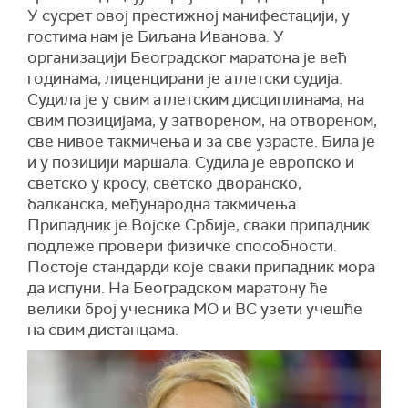
У сусрет овој престижној манифестацији, у
гостима нам је Биљана Иванова. У
организацији Београдског маратона је већ
годинама, лиценцирани је атлетски судија.
Судила је у свим атлетским дисциплинама, на
свим позицијама, у затвореном, на отвореном,
све нивое такмичења и за све узрасте. Била је
и у позицији маршала. Судила је европско и
светско у кросу, светско дворанско,
балканска, међународна такмичења.
Припадник је Војске Србије, сваки припадник
подлеже провери физичке способности.
Постоје стандарди које сваки припадник мора
да испуни. На Београдском маратону ће
велики број учесника МО и ВС узети учешће
на свим дистанцама.