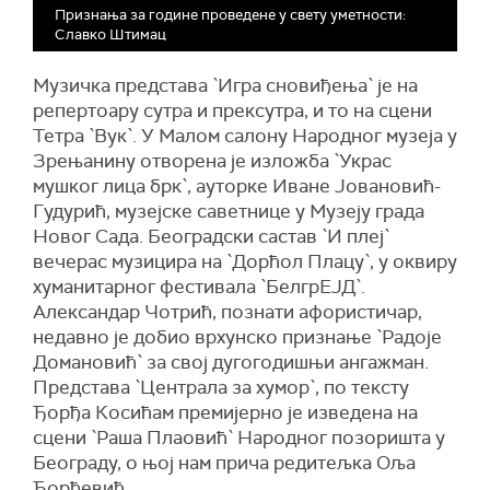
Признања за године проведене у свету уметности:
Славко Штимац
Музичка представа `Игра сновиђења` је на
репертоару сутра и прексутра, и то на сцени
Тетра `Вук`. У Малом салону Народног музеја у
Зрењанину отворена је изложба `Украс
мушког лица брк`, ауторке Иване Јовановић-
Гудурић, музејске саветнице у Музеју града
Новог Сада. Београдски састав `И плеј`
вечерас музицира на `Дорћол Плацу`, у оквиру
хуманитарног фестивала `БелгрЕЈД`.
Александар Чотрић, познати афористичар,
недавно је добио врхунско признање `Радоје
Домановић` за свој дугогодишњи ангажман.
Представа `Централа за хумор`, по тексту
Ђорђа Косићам премијерно је изведена на
сцени `Раша Плаовић` Народног позоришта у
Београду, о њој нам прича редитељка Оља
Ђорђевић.