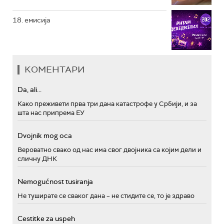
18. емисија
КОМЕНТАРИ
Da, ali...
Како преживети прва три дана катастрофе у Србији, и за
шта нас припрема ЕУ
Dvojnik mog oca
Вероватно свако од нас има свог двојника са којим дели и
сличну ДНК
Nemogućnost tusiranja
Не туширате се сваког дана – не стидите се, то је здраво
Cestitke za uspeh