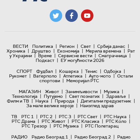
|
|
|
|
ВЕСТИ
Политика
Регион
Свет
Србија данас
|
|
|
|
Хроника
Друштво
Економија
Мерила времена
Рат
|
|
|
|
у Украјини
Време
Сервисне вести
Сматрачница
|
Подкаст
ЕУ могућности 2026
|
|
|
|
СПОРТ
Фудбал
Кошарка
Тенис
Одбојка
|
|
|
|
Рукомет
Ватерполо
Атлетика
Ауто-мото
Остали
|
спортови
Меморијал РТС
|
|
|
МАГАЗИН
Живот
Занимљивости
Музика
|
|
|
|
Технологијa
Путујемо
Свет познатих
Здравље
|
|
|
|
Филм и ТВ
Наука
Природа
Дигитални предузетник
|
За мале велике хероје
Наизглед здрав
|
|
|
|
|
ТВ
РТС 1
РТС 2
РТС 3
РТС Свет
РТС Наука
|
|
|
|
РТС Драма
РТС Живот
РТС Класика
РТС Коло
|
|
РТС Трезор
РТС Музика
РТС Полетарац
|
|
РАДИО
Радио Београд 1
Радио Београд 2
Радио