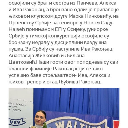
освојили су брат и сестра из Панчева, Алекса
и Ива Ракоњац, а бронзано одличје припало је
њиховом клупском другу Марка Нинковићу, на
Првенству Србије за сениоре у Новом Саду.
На већ помињаном ЕП у Осијеку, јуниорке
Србије у тимској конкуренцији освојиле су
бронзану медаљу у дисциплини ваздушна
пушка. За Србију су наступиле Ива Ракоњац,
Анастасија Живковић и Љиљана
Цветковић.Наши гости овог поподнева су сви
чланови фамилије Ракоњац који се тако
успешно баве стрељаштвом- Ива, Алекса и
њихов тренер и отац Љубиша Ракоњац.