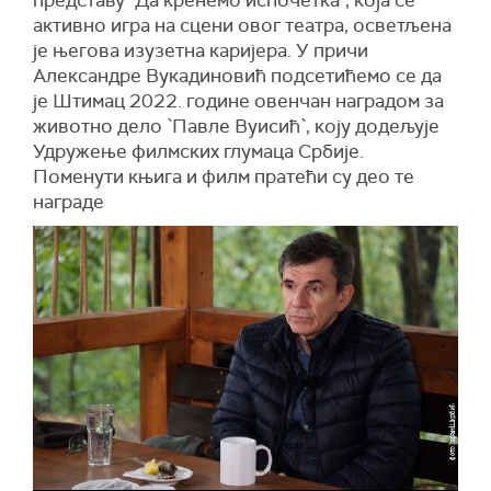
представу `Да кренемо испочетка`, која се
активно игра на сцени овог театра, осветљена
је његова изузетна каријера. У причи
Александре Вукадиновић подсетићемо се да
је Штимац 2022. године овенчан наградом за
животно дело `Павле Вуисић`, коју додељује
Удружење филмских глумаца Србије.
Поменути књига и филм пратећи су део те
награде