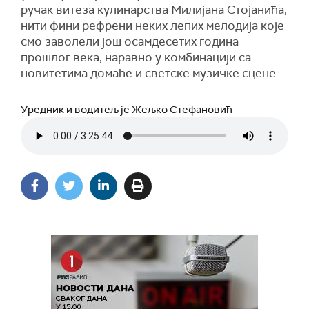
ручак витеза кулинарства Милијана Стојанића,
нити фини рефрени неких лепих мелодија које
смо заволели још осамдесетих година
прошлог века, наравно у комбинацији са
новитетима домаће и светске музичке сцене.
Уредник и водитељ је Жељко Стефановић