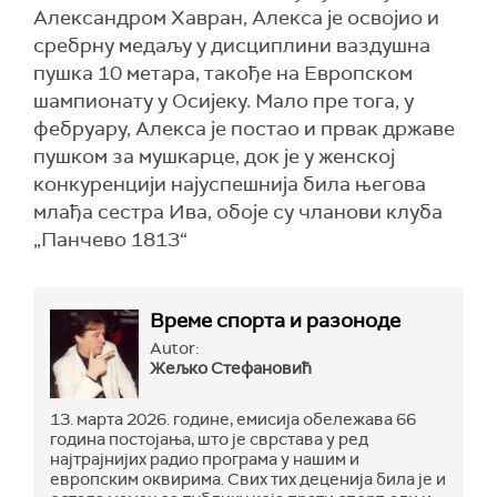
Александром Хавран, Алекса је освојио и
сребрну медаљу у дисциплини ваздушна
пушка 10 метара, такође на Европском
шампионату у Осијеку. Мало пре тога, у
фебруару, Алекса је постао и првак државе
пушком за мушкарце, док је у женској
конкуренцији најуспешнија била његова
млађа сестра Ива, обоје су чланови клуба
„Панчево 1813“
Време спорта и разоноде
Autor:
Жељко Стефановић
13. марта 2026. године, емисија обележава 66
година постојања, што је сврстава у ред
најтрајнијих радио програма у нашим и
европским оквирима. Свих тих деценија била је и