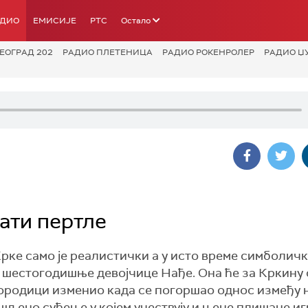
АДИО
ЕМИСИЈЕ
РТС
Остало
ЕОГРАД 202
РАДИО ПЛЕТЕНИЦА
РАДИО РОКЕНРОЛЕР
РАДИО Џ
ати пертле
Крке само је реалистички а у исто време симболич
 шестогодишње девојчице Нађе. Она ће за Кркину
породици изменио када се погоршао однос између
ишљено суђење у којем учествују и њене плишане иг