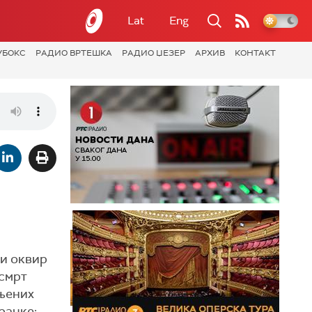
Lat
Eng
УБОКС
РАДИО ВРТЕШКА
РАДИО ЏЕЗЕР
АРХИВ
КОНТАКТ
ки оквир
 смрт
 њених
рачке: