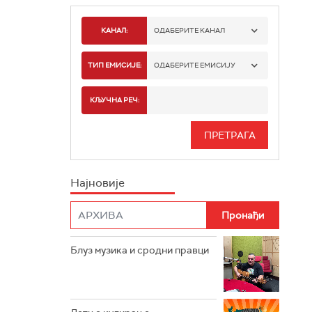
КАНАЛ:
ОДАБЕРИТЕ КАНАЛ
РАДИО БЕОГРАД 1
ТИП ЕМИСИЈЕ:
ОДАБЕРИТЕ ЕМИСИЈУ
РАДИО БЕОГРАД 2
СПОРТ
КЉУЧНА РЕЧ:
РАДИО БЕОГРАД 3
СЕРИЈА
БЕОГРАД 202
ИНФО
Најновије
РАДИО ПЛЕТЕНИЦА
ФИЛМ
РАДИО РОКЕНРОЛЕР
РАДИО ЏУБОКС
Блуз музика и сродни правци
РАДИО ВРТЕШКА
РАДИО ЏЕЗЕР