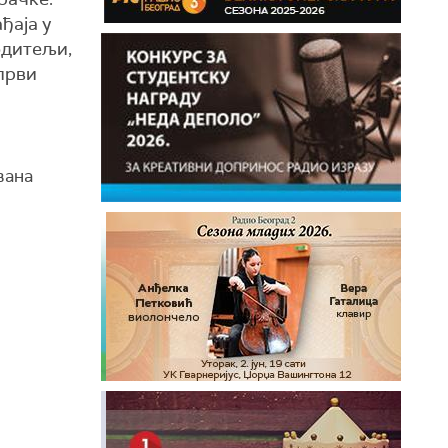
ђаја у
одитељи,
 први
вана