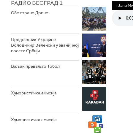
РАДИО БЕОГРАД 1
Јана Ми
Обе стране Дрине
Председник Украјине
Володимир Зеленски у званичној
посети Србији
Ваљак преваљао Тобол
Хумористичка емисија
Хумористичка емисија