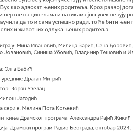
 Вук као адвокат њених родитеља. Кроз развој дога
 пертле на ципелама и патикама још увек везују р
 научила да то и сама успешно ради, то ће бити њен
аслих и животних одлука њених родитеља.
 играју: Мина Ивановић, Милица Зарић, Сена Ђоровић,
о Јовановић, Синиша Убовић, Владимир Тешовић и И
а: Олга Бабић
 уредник: Драган Митрић
стор: Зоран Узелац
 Милош Јагодић
а серије: Мелина Пота Кољевић
нткиња Драмског програма: Александра Рајић Жикић
ија: Драмски програм Радио Београда, октобар 2024.