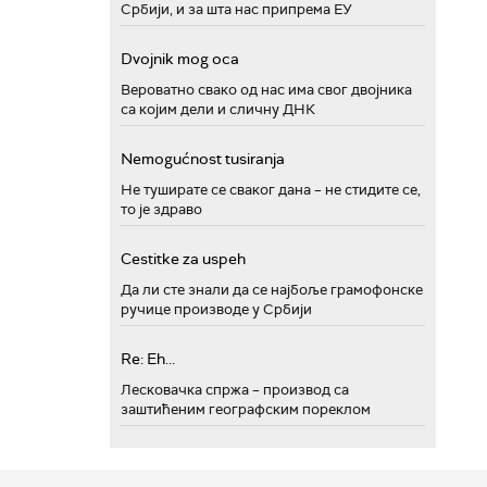
Србији, и за шта нас припрема ЕУ
Dvojnik mog oca
Вероватно свако од нас има свог двојника
са којим дели и сличну ДНК
Nemogućnost tusiranja
Не туширате се сваког дана – не стидите се,
то је здраво
Cestitke za uspeh
Да ли сте знали да се најбоље грамофонске
ручице производе у Србији
Re: Eh...
Лесковачка спржа – производ са
заштићеним географским пореклом