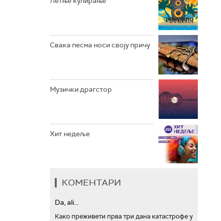
Летње кулирање
АРХИВ
Свака песма носи своју причу
Музички драгстор
Хит недеље
КОМЕНТАРИ
Da, ali...
Како преживети прва три дана катастрофе у