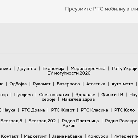
Преузмите РТС мобилну апли
|
|
|
|
оника
Друштво
Економија
Мерила времена
Рат у Украји
ЕУ могућности 2026
|
|
|
|
|
|
ис
Одбојка
Рукомет
Ватерполо
Атлетика
Ауто-мото
|
|
|
|
|
гијa
Путујемо
Свет познатих
Здравље
Филм и ТВ
Нау
|
хероје
Наизглед здрав
|
|
|
|
С Наука
РТС Драма
РТС Живот
РТС Класика
РТС Коло
|
|
|
 Београд 3
Београд 202
Радио Плетеница
Радио Рокенро
Архив
|
|
|
|
Контакт
Маркетинг
Јавне набавке
Конкурси
Интернет п