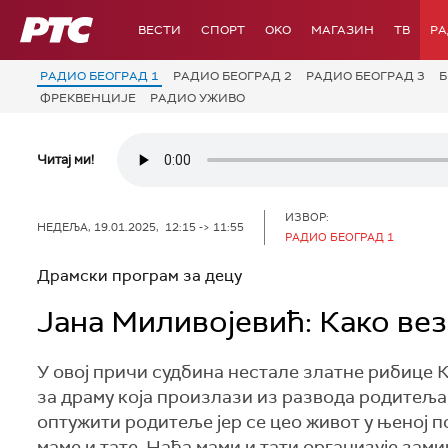
РТС
ВЕСТИ
СПОРТ
OKO
МАГАЗИН
ТВ
Р
РАДИО БЕОГРАД 1
РАДИО БЕОГРАД 2
РАДИО БЕОГРАД 3
Б
ФРЕКВЕНЦИЈЕ
РАДИО УЖИВО
Читај ми!
ИЗВОР:
НЕДЕЉА, 19.01.2025, 12:15 -> 11:55
РАДИО БЕОГРАД 1
Драмски програм за децу
Јана Миливојевић: Како вез
У овој причи судбина нестале златне рибице 
за драму која произлази из развода родитеља
оптужити родитеље јер се цео живот у њеној 
маме и тате. Нађа мами и тати организује зам