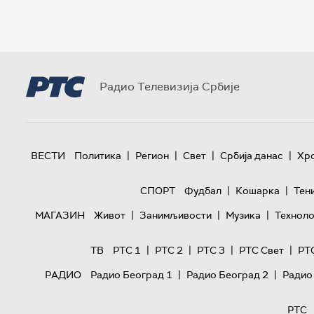
Радио Телевизија Србије
|
|
|
|
ВЕСТИ
Политика
Регион
Свет
Србија данас
Хр
|
|
СПОРТ
Фудбал
Кошарка
Тен
|
|
|
МАГАЗИН
Живот
Занимљивости
Музика
Техноло
|
|
|
|
ТВ
РТС 1
РТС 2
РТС 3
РТС Свет
РТ
|
|
РАДИО
Радио Београд 1
Радио Београд 2
Радио
РТС