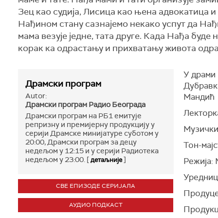
Зец као судија, Лисица као њена адвокатица и
Нађином стану сазнајемо некако успут да Нађи
мама везује једне, тата друге. Када Нађа буде
корак ка одрастању и прихватању живота одр
У драми
Драмски програм
Дубравк
Autor:
Мандић
Драмски програм Радио Београда
Лекторк
Драмски програм на РБ1 емитује
репризну и премијерну продукцију у
Музички
серији Драмске минијатуре суботом у
20:00, Драмски програм за децу
Тон-мај
недељом у 12:15 и у серији Радиотека
недељом у 23:00. [
]
детаљније
Режија:
Уредниц
СВЕ ЕПИЗОДЕ СЕРИЈАЛА
Продуце
АУДИО ПОДКАСТ
Продукц