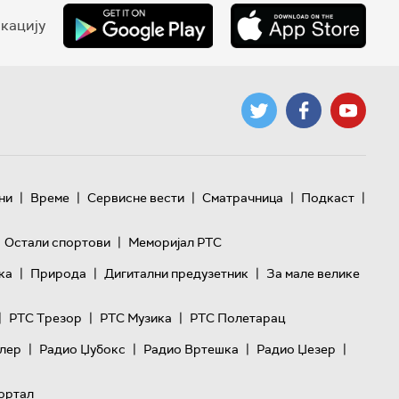
кацију
|
|
|
|
|
ни
Време
Сервисне вести
Сматрачница
Подкаст
|
Остали спортови
Меморијал РТС
|
|
|
ка
Природа
Дигитални предузетник
За мале велике
|
|
|
РТС Трезор
РТС Музика
РТС Полетарац
|
|
|
|
лер
Радио Џубокс
Радио Вртешка
Радио Џезер
ортал