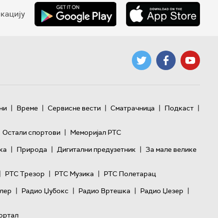
кацију
|
|
|
|
|
ни
Време
Сервисне вести
Сматрачница
Подкаст
|
Остали спортови
Меморијал РТС
|
|
|
ка
Природа
Дигитални предузетник
За мале велике
|
|
|
РТС Трезор
РТС Музика
РТС Полетарац
|
|
|
|
лер
Радио Џубокс
Радио Вртешка
Радио Џезер
ортал