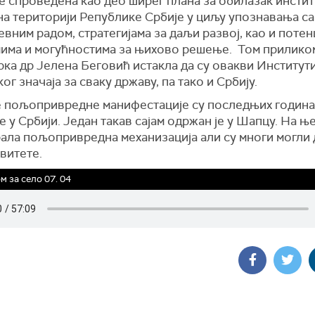
е спроведена као део ширег плана за обилазак инстит
 на територији Републике Србије у циљу упознавања с
вним радом, стратегијама за даљи развој, као и поте
има и могућностима за њихово решење. Том прилико
ка др Јелена Беговић истакла да су овакви Институт
ог значаја за сваку државу, па тако и Србију.
е пољопривредне манифестације су последњих година
 у Србији. Један такав сајам одржан је у Шапцу. На ње
ала пољопривредна механизација али су многи могли 
витете.
 за село 07. 04