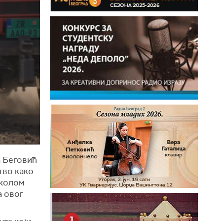
а Беговић
тво како
иколом
а овог