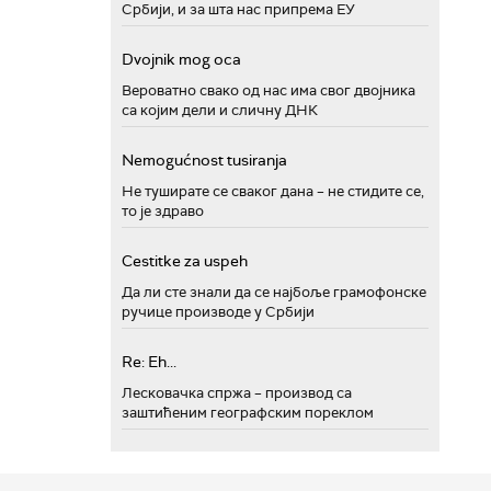
Србији, и за шта нас припрема ЕУ
Dvojnik mog oca
Вероватно свако од нас има свог двојника
са којим дели и сличну ДНК
Nemogućnost tusiranja
Не туширате се сваког дана – не стидите се,
то је здраво
Cestitke za uspeh
Да ли сте знали да се најбоље грамофонске
ручице производе у Србији
Re: Eh...
Лесковачка спржа – производ са
заштићеним географским пореклом