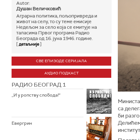
Autor:
Душан Величковић
Аграрна политика, пољопривреда и
живот на селу, то су теме емисије
Недељом за село која се емитује нa
таласима Првог програма Радио
Београда од 16. јуна 1946. године.
[
]
детаљније
СВЕ ЕПИЗОДЕ СЕРИЈАЛА
АУДИО ПОДКАСТ
РАДИО БЕОГРАД 1
,,И у ропству слобода!“
Министар
са делег
би разг
Делићем
Евергрин
институт