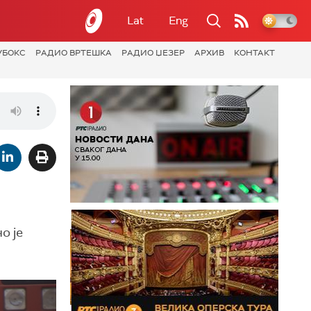
Lat
Eng
УБОКС
РАДИО ВРТЕШКА
РАДИО ЏЕЗЕР
АРХИВ
КОНТАКТ
о је