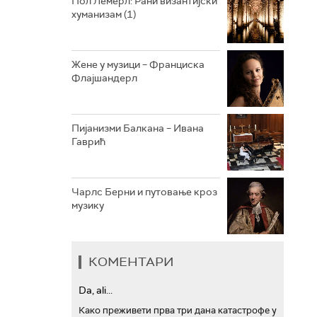
Пол Лемерл: Рани византијски
хуманизам (1)
АРХИВ
Жене у музици – Франциска
Флајшандерл
Пијанизми Балкана – Ивана
Гаврић
Чарлс Берни и путовање кроз
музику
КОМЕНТАРИ
Da, ali...
Како преживети прва три дана катастрофе у