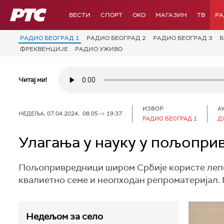
РТС
ВЕСТИ
СПОРТ
OKO
МАГАЗИН
ТВ
Р
РАДИО БЕОГРАД 1
РАДИО БЕОГРАД 2
РАДИО БЕОГРАД 3
Б
ФРЕКВЕНЦИЈЕ
РАДИО УЖИВО
Читај ми!
ИЗВОР:
А
НЕДЕЉА, 07.04.2024, 08:05 -> 19:37
РАДИО БЕОГРАД 1
Д
Улагања у науку у пољопри
Пољопривредници широм Србије користе лепо 
квалиетно семе и неопходан репроматеријал. М
Недељом за село