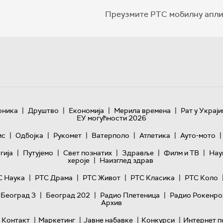
Преузмите РТС мобилну апли
|
|
|
|
оника
Друштво
Економија
Мерила времена
Рат у Украји
ЕУ могућности 2026
|
|
|
|
|
|
ис
Одбојка
Рукомет
Ватерполо
Атлетика
Ауто-мото
|
|
|
|
|
гијa
Путујемо
Свет познатих
Здравље
Филм и ТВ
Нау
|
хероје
Наизглед здрав
|
|
|
|
С Наука
РТС Драма
РТС Живот
РТС Класика
РТС Коло
|
|
|
 Београд 3
Београд 202
Радио Плетеница
Радио Рокенро
Архив
|
|
|
|
Контакт
Маркетинг
Јавне набавке
Конкурси
Интернет п