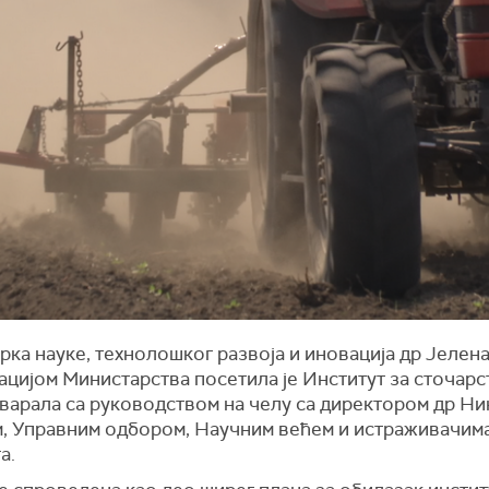
ка науке, технолошког развоја и иновација др Јелен
ацијом Министарства посетила је Институт за сточарс
оварала са руководством на челу са директором др Н
, Управним одбором, Научним већем и истраживачим
а.