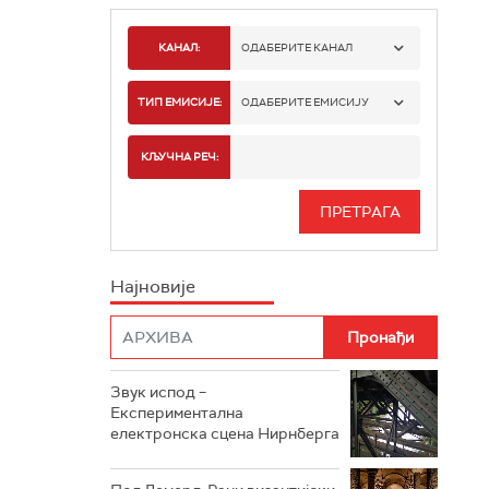
КАНАЛ:
ОДАБЕРИТЕ КАНАЛ
РАДИО БЕОГРАД 1
ТИП ЕМИСИЈЕ:
ОДАБЕРИТЕ ЕМИСИЈУ
РАДИО БЕОГРАД 2
СПОРТ
КЉУЧНА РЕЧ:
РАДИО БЕОГРАД 3
СЕРИЈА
БЕОГРАД 202
ИНФО
Најновије
РАДИО ПЛЕТЕНИЦА
ФИЛМ
РАДИО РОКЕНРОЛЕР
РАДИО ЏУБОКС
Звук испод –
Експериментална
РАДИО ВРТЕШКА
електронска сцена Нирнберга
РАДИО ЏЕЗЕР