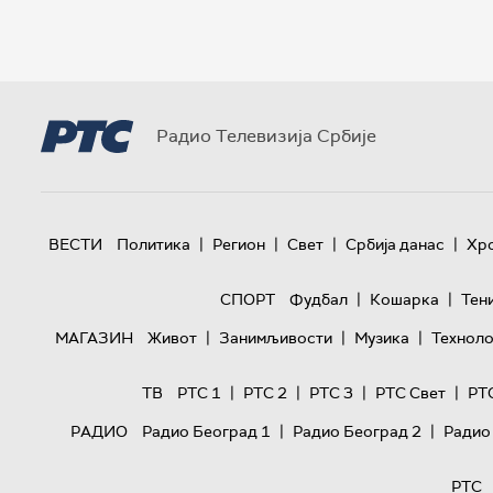
Радио Телевизија Србије
|
|
|
|
ВЕСТИ
Политика
Регион
Свет
Србија данас
Хр
|
|
СПОРТ
Фудбал
Кошарка
Тен
|
|
|
МАГАЗИН
Живот
Занимљивости
Музика
Техноло
|
|
|
|
ТВ
РТС 1
РТС 2
РТС 3
РТС Свет
РТ
|
|
РАДИО
Радио Београд 1
Радио Београд 2
Радио
РТС