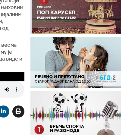
ута који
а њиховим
нцијалним
м,
и од
 веома
му је
да виде и