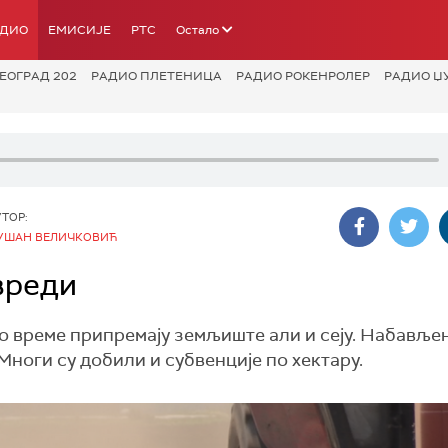
АДИО
ЕМИСИЈЕ
РТС
Остало
ЕОГРАД 202
РАДИО ПЛЕТЕНИЦА
РАДИО РОКЕНРОЛЕР
РАДИО Џ
УТОР:
УШАН ВЕЛИЧКОВИЋ
вреди
време припремају земљиште али и сеју. Набављен
ноги су добили и субвенције по хектару.