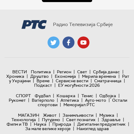
Радио Телевизија Србије
|
|
|
|
ВЕСТИ
Политика
Регион
Свет
Србија данас
|
|
|
|
Хроника
Друштво
Економија
Мерила времена
Рат
|
|
|
|
у Украјини
Време
Сервисне вести
Сматрачница
|
Подкаст
ЕУ могућности 2026
|
|
|
|
СПОРТ
Фудбал
Кошарка
Тенис
Одбојка
|
|
|
|
Рукомет
Ватерполо
Атлетика
Ауто-мото
Остали
|
спортови
Меморијал РТС
|
|
|
МАГАЗИН
Живот
Занимљивости
Музика
|
|
|
|
Технологијa
Путујемо
Свет познатих
Здравље
|
|
|
|
Филм и ТВ
Наука
Природа
Дигитални предузетник
|
За мале велике хероје
Наизглед здрав