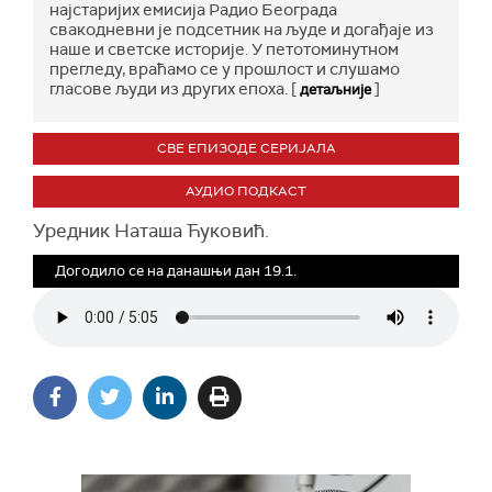
најстаријих емисија Радио Београда
свакодневни је подсетник на људе и догађаје из
наше и светске историје. У петотоминутном
прегледу, враћамо се у прошлост и слушамо
гласове људи из других епоха. [
]
детаљније
СВЕ ЕПИЗОДЕ СЕРИЈАЛА
АУДИО ПОДКАСТ
Уредник Наташа Ћуковић.
Догодило се на данашњи дан 19.1.