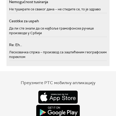
Nemogućnost tusiranja
Не туширате се сваког дана – не стидите се, то је здраво
Cestitke za uspeh
Да ли сте знали да се најбоље грамофонске ручице
производе у Србији
Re: Eh...
Лесковачка спржа – производ са заштићеним географским
пореклом
Преузмите РТС мобилну апликацију