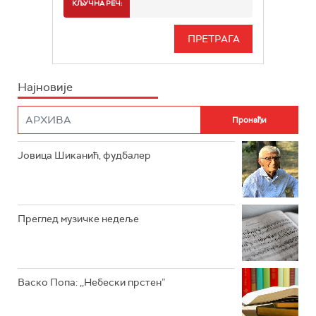
СПОРТ
КЉУЧНА РЕЧ:
РАДИО БЕОГРАД 3
СЕРИЈА
БЕОГРАД 202
ИНФО
Најновије
РАДИО ПЛЕТЕНИЦА
ФИЛМ
РАДИО РОКЕНРОЛЕР
РАДИО ЏУБОКС
Јовица Шиканић, фудбалер
РАДИО ВРТЕШКА
РАДИО ЏЕЗЕР
Преглед музичке недеље
АРХИВ
Васко Попа: ,,Небески прстен”